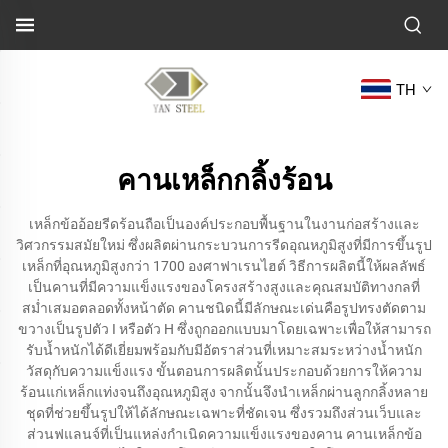
TH
คานเหล็กกลิ้งร้อน
เหล็กข้ออ้อยรีดร้อนถือเป็นองค์ประกอบพื้นฐานในงานก่อสร้างและ
วิศวกรรมสมัยใหม่ ซึ่งผลิตผ่านกระบวนการรีดอุณหภูมิสูงที่มีการขึ้นรูป
เหล็กที่อุณหภูมิสูงกว่า 1700 องศาฟาเรนไฮต์ วิธีการผลิตนี้ให้ผลลัพธ์
เป็นคานที่มีความแข็งแรงของโครงสร้างสูงและคุณสมบัติทางกลที่
สม่ำเสมอตลอดทั้งหน้าตัด คานชนิดนี้มีลักษณะเด่นคือรูปทรงตัดตาม
ขวางเป็นรูปตัว I หรือตัว H ซึ่งถูกออกแบบมาโดยเฉพาะเพื่อให้สามารถ
รับน้ำหนักได้ดีเยี่ยมพร้อมกับมีอัตราส่วนที่เหมาะสมระหว่างน้ำหนัก
วัสดุกับความแข็งแรง ขั้นตอนการผลิตนั้นประกอบด้วยการให้ความ
ร้อนแก่เหล็กแท่งจนถึงอุณหภูมิสูง จากนั้นจึงนำเหล็กผ่านลูกกลิ้งหลาย
ชุดที่ช่วยขึ้นรูปให้ได้ลักษณะเฉพาะที่ชัดเจน ซึ่งรวมถึงส่วนเว็บและ
ส่วนฟแลนจ์ที่เป็นแหล่งกำเนิดความแข็งแรงของคาน คานเหล็กข้อ