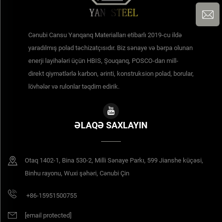
Cənubi Cansu Yanqanq Materialları etibarlı 2019-cu ildə
yaradılmış polad təchizatçısıdır. Biz sənaye və bərpa olunan
enerji layihələri üçün HBIS, Şouqanq, POSCO-dan mill-
direkt qiymətlərlə karbon, ərinti, konstruksion polad, borular,
lövhələr və rulonlar təqdim edirik.
ƏLAQƏ SAXLAYIN
Otaq 1402-1, Bina 530-2, Milli Sənaye Parkı, 599 Jianshe küçəsi,
Binhu rayonu, Wuxi şəhəri, Cənubi Çin
+86-15951500755
[email protected]