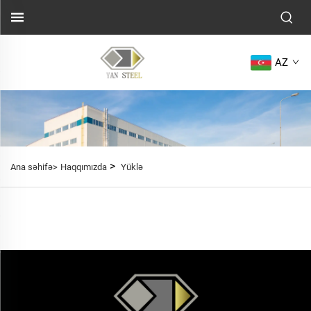
AZ
>
Ana səhifə>
Haqqımızda
Yüklə