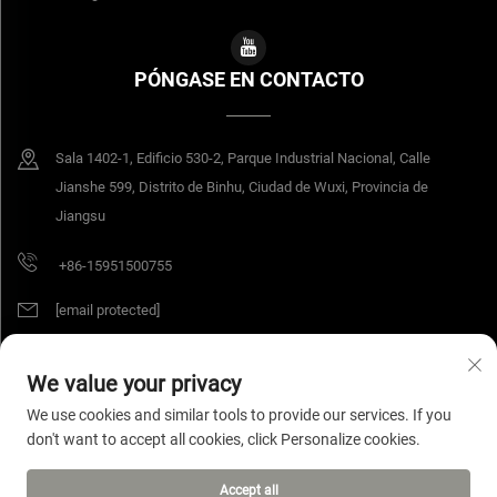
PÓNGASE EN CONTACTO
Sala 1402-1, Edificio 530-2, Parque Industrial Nacional, Calle
Jianshe 599, Distrito de Binhu, Ciudad de Wuxi, Provincia de
Jiangsu
+86-15951500755
[email protected]
We value your privacy
Derechos de autor © 2026 Jiangsu Yangang Materials Co., Ltd. Todos los
We use cookies and similar tools to provide our services. If you
derechos reservados.
Política de privacidad
don't want to accept all cookies, click Personalize cookies.
Accept all