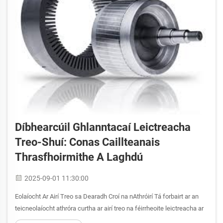
Díbhearcúil Ghlanntacaí Leictreacha
Treo-Shuí: Conas Caillteanais
Thrasfhoirmithe A Laghdú
2025-09-01 11:30:00
Eolaíocht Ar Airí Treo sa Dearadh Croí na nAthróirí Tá forbairt ar an
teicneolaíocht athróra curtha ar airí treo na féirrheoite leictreacha ar
a bheith againn ag an gcoisteoiréacht éifeachtach cumhachta. Tá an