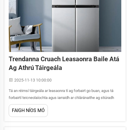
Trendanna Cruach Leasaonra Baile Atá
Ag Athrú Táirgeála
2025-11-13 10:00:00
Tá an réimsí táirgeála ar leasaonra tí ag forbairt go buan, agus tá
forbairtí teicneolaíochta agus iarraidh ar chláránaithe ag stiúradh
nuashonraithe san eolaíocht ábhair. Bíonn déantaí cruach casta níos
FAIGH NÍOS MÓ
mó ag baint úsáide ag fabhróirí inniu, a chomhtháitear...