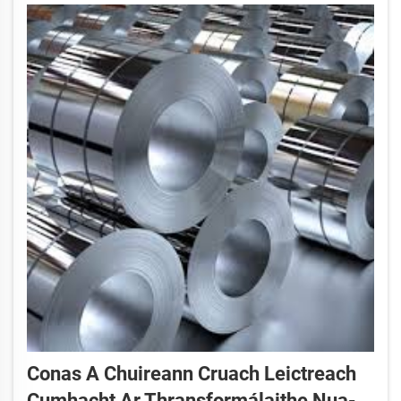
Conas A Chuireann Cruach Leictreach
Cumhacht Ar Thransformálaithe Nua-