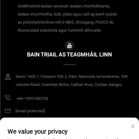
Soláthraímid éadain aicseoirí, éadain chomhdhéanta,
éadain struchtúrtha, tiúib, pláta agus cailí ag baint úsáide
as príomhphríomhna mill ó HBIS, Shougang, POSCO do
thionscadail industrúla agus fuinnimh athnuaite.
BAIN TRIAIL AS TEAGMHÁIL LINN
Seom 1402-1, Foireann 530-2, Páirc Náisiúnta na hIndustrie, 599
Jianshe Road, Ceanntair Binhu, Cathair Wuxi, Contae Jiangsu
+86-15951500755
[email protected]
We value your privacy
Cóipcheart © 2026 Jiangsu Yangang Materials Co., Ltd. Gach ceart ar cosaint.