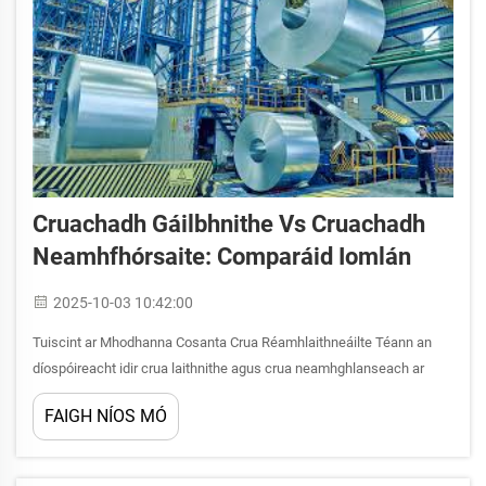
Cruachadh Gáilbhnithe Vs Cruachadh
Neamhfhórsaite: Comparáid Iomlán
2025-10-03 10:42:00
Tuiscint ar Mhodhanna Cosanta Crua Réamhlaithneáilte Téann an
díospóireacht idir crua laithnithe agus crua neamhghlanseach ar
feidhm ar chinntí industrialta ar fud an domhain. Le héilimh ag
FAIGH NÍOS MÓ
méadú ar shaincheardaí inmharthana, is tábhachtach tuiscint a fháil
ar na difríochtaí idir... seo