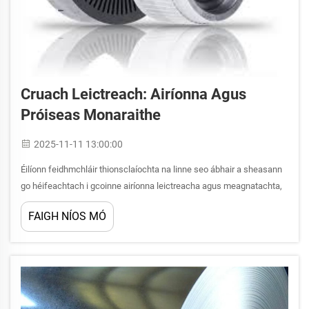
Cruach Leictreach: Airíonna Agus
Próiseas Monaraithe
2025-11-11 13:00:00
Éilíonn feidhmchláir thionsclaíochta na linne seo ábhair a sheasann
go héifeachtach i gcoinne airíonna leictreacha agus meagnatachta,
agus a chaomhnaíonn comhdhéanamh struchtúrtha. Tá éadach
FAIGH NÍOS MÓ
leictreach mar cheann de na hábhair is tábhachtaí i bhfabraicáil
thransformálaithe, mótar...