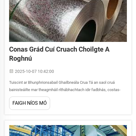
Conas Grád Cuí Cruach Choilgte A
Roghnú
2025-10-07 10:42:00
Tuiscint ar Bhunphrionsabail Ghailbneála Crua Tá an saol cruá
bainisteáilte mar theagmháil ríthábhachtach idir fadbhás, costas-
eifeachtúlacht agus ilús i dtógáil agus i ndéantúsaíocht áitiúil. Is
FAIGH NÍOS MÓ
próiseas cosaint é seo, a...