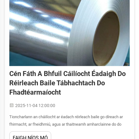
Cén Fáth A Bhfuil Cáilíocht Éadaigh Do
Réirleach Baile Tábhachtach Do
Fhadtéarmaíocht
2025-11-04 12:00:00
Tioncharlann an cháilíocht ar éadach réirleach baile go díreach ar
fhirmacht, ar fheidhmiú, agus ar thaitneamh amharclainne do do
ghléasanna laethúla. Ó ghlasáin agus níosca folt go dtí níosca pláta
FAIGH NÍOS MÓ