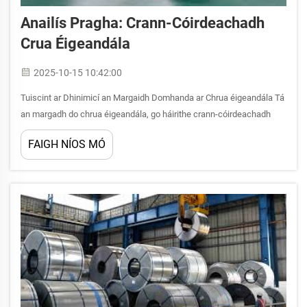
Anailís Pragha: Crann-Cóirdeachadh
Crua Éigeandála
2025-10-15 10:42:00
Tuiscint ar Dhinimicí an Margaidh Domhanda ar Chrua éigeandála Tá
an margadh do chrua éigeandála, go háirithe crann-cóirdeachadh
cruá éigeandála, i réim agus ar aghaidh d'infheistíocht leictreachais
FAIGH NÍOS MÓ
agus dócháin ar fud an domhain. Is speisialta í seo uirlis
mhagnatach...