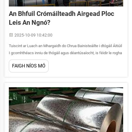
An Bhfuil Crómáilteadh Airgead Ploc
Leis An Ngnó?
2025-10-09 10:42:00
Tuiscint ar Luach an Mhargaidh do Chrua Bainisteáilte i dtógáil Áitiúil
I gcomhthéacs inniu de thógáil agus déantúsaíocht, is féidir le rogha
na n-ábhar tionchar mór a dhéanamh ar fhadhb nó ar chostas-
FAIGH NÍOS MÓ
eifeachtúlacht tionscail. Tá cruá bainisteáilte forbairt...