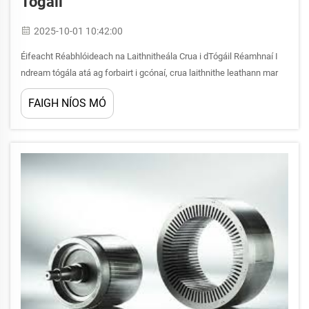
Tógáil
2025-10-01 10:42:00
Éifeacht Réabhlóideach na Laithnitheála Crua i dTógáil Réamhnaí I
ndream tógála atá ag forbairt i gcónaí, crua laithnithe leathann mar
shaghas malartaithe cluichí a leanann ar aghaidh ar an mbealach a
FAIGH NÍOS MÓ
thógannar ár struchtúir agus ar an mbealach a chosnaítear iad. Tá an
nuá-laochadh...