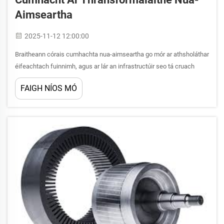
Aimseartha
2025-11-12 12:00:00
Braitheann córais cumhachta nua-aimseartha go mór ar athsholáthar
éifeachtach fuinnimh, agus ar lár an infrastructúir seo tá cruach
leictreach, comhdhúil speisialta a hathbhunódh dearadh agus
FAIGH NÍOS MÓ
feidhmniú na dtransfomálaithe. Soláthraíonn an comhdhúil silicínigh
seo...