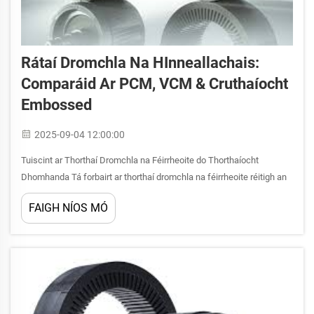
Rátaí Dromchla Na HInneallachais:
Comparáid Ar PCM, VCM & Cruthaíocht
Embossed
2025-09-04 12:00:00
Tuiscint ar Thorthaí Dromchla na Féirrheoite do Thorthaíocht
Dhomhanda Tá forbairt ar thorthaí dromchla na féirrheoite réitigh an
tionscal thorthaí domhanda, ag athrú dromchlaí metra coitianta go
FAIGH NÍOS MÓ
haghaidh réaltach, ina mhéadaitheoirí, agus críochnaithe cosúil le
hainmhuin...