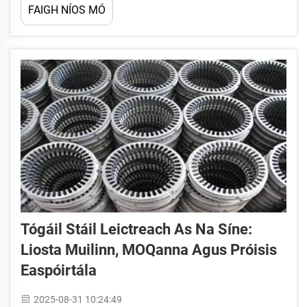
FAIGH NÍOS MÓ
t-ábhar speisialta seo, deartha le haghaidh airíocha mheaghnadóra is
fearr...
Tógáil Stáil Leictreach As Na Síne:
Liosta Muilinn, MOQanna Agus Próisis
Easpóirtála
2025-08-31 10:24:49