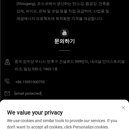
(Shougang), 포스코에서 생산하는 탄소강, 합금강, 건축용
강재, 파이프, 판재 및 코일 등을 직접 공급하며, 산업용 및
재생에너지 프로젝트에 최적화된 가격을 제공합니다.
문의하기
중국 장쑤성 우시시 빈후구 건설로드 599번지, 내셔널 인더스트리얼
파크, 빌딩 530-2, 1402-1호
+86-15951500755
[email protected]
We value your privacy
저작권 © 2026 장쑤 양강 머티어리얼스 유한공사. 모든 권리 보유.
개인정보 처
We use cookies and similar tools to provide our services. If you
리방침
don't want to accept all cookies, click Personalize cookies.