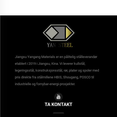
Jiangsu Yangang Materials er en pålitelig stålleverandør
etablert i 2019 i Jiangsu, Kina. Vi leverer kullstål,
legeringsstål, konstruksjonsstål, rør, plater og spoler med
pris direkte fra stålmillene HBIS, Shougang, POSCO til
industrielle og fornybar-energi-prosjekter.
TA KONTAKT