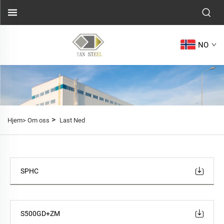
NO
>
Hjem>
Om oss
Last Ned
SPHC
S500GD+ZM