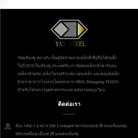
วัสดุเจียงซู หยางกัง เป็นผู้จัดจำหน่ายเหล็กที่เชื่อถือได้ก่อตั้ง
ในปี 2019 ในเจียงซู ประเทศจีน เราจัดส่งเหล็กกล้าคาร์บอน
เหล็กกล้าผสม เหล็กโครงสร้าง ท่อ แผ่นเหล็ก และคอยล์เหล็ก
ด้วยราคาจากโรงงานโดยตรงจาก HBIS, Shougang, POSCO
สำหรับโครงการอุตสาหกรรมและพลังงานหมุนเวียน
ติดต่อเรา
ห้อง 1402-1 อาคาร 530-2 เขตอุตสาหกรรมแห่งชาติ ถนนเจียนเซ่อ
599 เขตปินหู เมืองหวู่ซี มณฑลเจียงซู