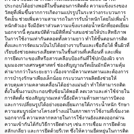
ประกอบได้อย่างพอดีในขั้นตอนการติดตั้ง ความแข็งแรงของ
วัสดุที่เพิ่มขึ้นจากการเกิดงานแปรรูปในระหว่างกระบวนการ
รีดเย็น ช่วยเพิ่มความสามารถในการรับน้ำหนักโดยไม่เพิ่มน้ำ
หนักตัวเอง จึงมีอัตราส่วนความแข็งแรงต่อน้ำหนักที่ยอดเยี่ยม
นอกจากนี้ คุณสมบัติด้านมิติที่สม่ำเสมอช่วยให้ประสิทธิภาพ
ในการใช้งานเท่ากันตลอดทั้งความยาว ทำให้ขั้นตอนการติด
ตั้งและการจัดแนวเป็นไปได้อย่างราบรื่นและเชื่อถือได้ พื้นผิวที่
เรียบยังช่วยลดแรงเสียดทานในชิ้นส่วนที่เคลื่อนที่ และเพิ่ม
การยึดเกาะของสีหรือสารเคลือบป้องกันที่ใช้ปกป้องผิว จาก
มุมมองทางเศรษฐศาสตร์ ช่องสัญญาณรีดเย็นมักมีความคุ้ม
ค่ามากกว่าในระยะยาว เนื่องจากมีความทนทานและต้องการ
การบำรุงรักษาเพียงเล็กน้อย กระบวนการผลิตยังช่วยให้
ควบคุมความคลาดเคลื่อนได้อย่างแม่นยำ ทำให้สามารถติด
ตั้งในชิ้นงานประกอบซับซ้อนได้พอดี ลดเวลาและค่าใช้จ่ายใน
การติดตั้ง ช่องสัญญาณเหล่านี้ยังมีความต้านทานการบิดงอ
และการเปลี่ยนรูปได้อย่างยอดเยี่ยมภายใต้ภาระน้ำหนัก รักษา
ความสมบูรณ์ทางโครงสร้างแม้ในสภาพการใช้งานที่เข้มงวด
นอกจากนี้ ความหลากหลายในการใช้งานยังแสดงออกผ่าน
ความเข้ากันได้กับวิธีการยึดต่างๆ เช่น การเชื่อม การยึดด้วย
สลักเกลียว และการยึดด้วยรีเวท ซึ่งให้ความยืดหยุ่นในการติด