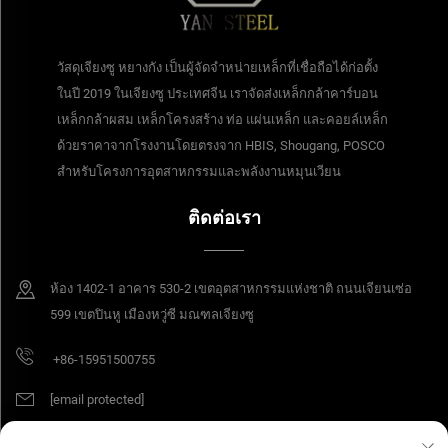
วัสดุเจียงซู หยางกัง เป็นผู้จัดจำหน่ายเหล็กที่เชื่อถือได้ก่อตั้ง
ในปี 2019 ในเจียงซู ประเทศจีน เราจัดส่งเหล็กกล้าคาร์บอน
เหล็กกล้าผสม เหล็กโครงสร้าง ท่อ แผ่นเหล็ก และคอยล์เหล็ก
ด้วยราคาจากโรงงานโดยตรงจาก HBIS, Shougang, POSCO
สำหรับโครงการอุตสาหกรรมและพลังงานหมุนเวียน
ติดต่อเรา
ห้อง 1402-1 อาคาร 530-2 เขตอุตสาหกรรมแห่งชาติ ถนนเจียนเซ่อ
599 เขตปินหู เมืองหวู่ซี มณฑลเจียงซู
+86-15951500755
[email protected]