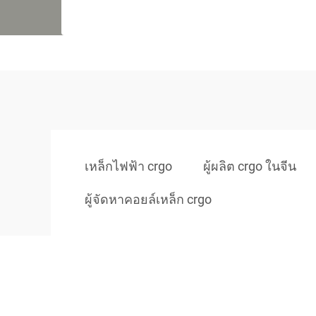
เหล็กไฟฟ้า crgo
ผู้ผลิต crgo ในจีน
ผู้จัดหาคอยล์เหล็ก crgo