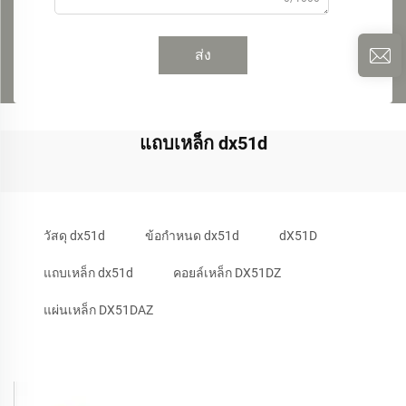
ส่ง
แถบเหล็ก dx51d
วัสดุ dx51d
ข้อกำหนด dx51d
dX51D
แถบเหล็ก dx51d
คอยล์เหล็ก DX51DZ
แผ่นเหล็ก DX51DAZ