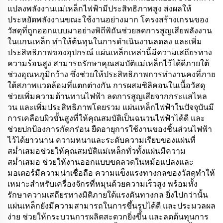
แปลงพลังงานแม่เหล็กไฟฟ้ามีประสิทธิภาพสูง ส่งผลให้
ประหยัดพลังงานขณะใช้งานอย่างมาก โครงสร้างเกรนของ
วัสดุที่ถูกออกแบบมาอย่างพิถีพิถันช่วยลดการสูญเสียพลังงาน
ในแกนเหล็ก ทำให้ต้นทุนในการดำเนินงานลดลง และเพิ่ม
ประสิทธิภาพของอุปกรณ์ แผ่นเหล็กเหล่านี้มีความเสถียรทาง
ความร้อนสูง สามารถรักษาคุณสมบัติแม่เหล็กไว้ได้ดีภายใต้
ช่วงอุณหภูมิกว้าง ซึ่งช่วยให้ประสิทธิภาพการทำงานคงที่ภาย
ใต้สภาพแวดล้อมที่แตกต่างกัน การผสมซิลิคอนในเนื้อวัสดุ
ช่วยเพิ่มความต้านทานไฟฟ้า ลดการสูญเสียจากกระแสไหล
วน และเพิ่มประสิทธิภาพโดยรวม แผ่นเหล็กไฟฟ้าในปัจจุบันมี
การเคลือบผิวขั้นสูงที่ให้คุณสมบัติเป็นฉนวนไฟฟ้าได้ดี และ
ช่วยปกป้องการกัดกร่อน ยืดอายุการใช้งานของชิ้นส่วนไฟฟ้า
ไว้ได้ยาวนาน ความหนาและระดับความเรียบของแผ่นที่
สม่ำเสมอช่วยให้คุณสมบัติแม่เหล็กทั่วทั้งแผ่นมีความ
สม่ำเสมอ ช่วยให้งานออกแบบขดลวดในหม้อแปลงและ
มอเตอร์มีความน่าเชื่อถือ ความแข็งแรงทางกลของวัสดุทำให้
เหมาะสำหรับเครื่องจักรที่หมุนด้วยความเร็วสูง พร้อมทั้ง
รักษาความเสถียรทางมิติภายใต้แรงดันทางกล ยิ่งไปกว่านั้น
แผ่นเหล็กยังมีความสามารถในการขึ้นรูปได้ดี และประมวลผล
ง่าย ช่วยให้กระบวนการผลิตสะดวกยิ่งขึ้น และลดต้นทุนการ