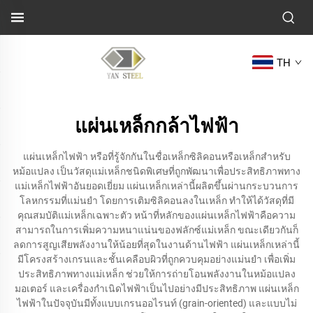
TH
แผ่นเหล็กกล้าไฟฟ้า
แผ่นเหล็กไฟฟ้า หรือที่รู้จักกันในชื่อเหล็กซิลิคอนหรือเหล็กสำหรับ
หม้อแปลง เป็นวัสดุแม่เหล็กชนิดพิเศษที่ถูกพัฒนาเพื่อประสิทธิภาพทาง
แม่เหล็กไฟฟ้าอันยอดเยี่ยม แผ่นเหล็กเหล่านี้ผลิตขึ้นผ่านกระบวนการ
โลหกรรมที่แม่นยำ โดยการเติมซิลิคอนลงในเหล็ก ทำให้ได้วัสดุที่มี
คุณสมบัติแม่เหล็กเฉพาะตัว หน้าที่หลักของแผ่นเหล็กไฟฟ้าคือความ
สามารถในการเพิ่มความหนาแน่นของฟลักซ์แม่เหล็ก ขณะเดียวกันก็
ลดการสูญเสียพลังงานให้น้อยที่สุดในงานด้านไฟฟ้า แผ่นเหล็กเหล่านี้
มีโครงสร้างเกรนและชั้นเคลือบผิวที่ถูกควบคุมอย่างแม่นยำ เพื่อเพิ่ม
ประสิทธิภาพทางแม่เหล็ก ช่วยให้การถ่ายโอนพลังงานในหม้อแปลง
มอเตอร์ และเครื่องกำเนิดไฟฟ้าเป็นไปอย่างมีประสิทธิภาพ แผ่นเหล็ก
ไฟฟ้าในปัจจุบันมีทั้งแบบเกรนออไรนท์ (grain-oriented) และแบบไม่