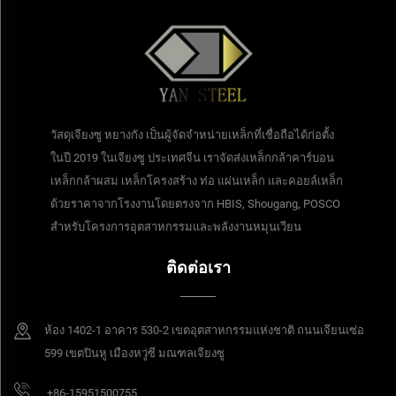
วัสดุเจียงซู หยางกัง เป็นผู้จัดจำหน่ายเหล็กที่เชื่อถือได้ก่อตั้ง
ในปี 2019 ในเจียงซู ประเทศจีน เราจัดส่งเหล็กกล้าคาร์บอน
เหล็กกล้าผสม เหล็กโครงสร้าง ท่อ แผ่นเหล็ก และคอยล์เหล็ก
ด้วยราคาจากโรงงานโดยตรงจาก HBIS, Shougang, POSCO
สำหรับโครงการอุตสาหกรรมและพลังงานหมุนเวียน
ติดต่อเรา
ห้อง 1402-1 อาคาร 530-2 เขตอุตสาหกรรมแห่งชาติ ถนนเจียนเซ่อ
599 เขตปินหู เมืองหวู่ซี มณฑลเจียงซู
+86-15951500755