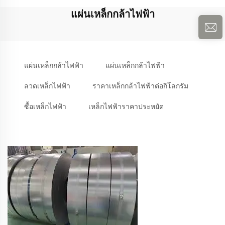
แผ่นเหล็กกล้าไฟฟ้า
แผ่นเหล็กกล้าไฟฟ้า
แผ่นเหล็กกล้าไฟฟ้า
ลวดเหล็กไฟฟ้า
ราคาเหล็กกล้าไฟฟ้าต่อกิโลกรัม
ซื้อเหล็กไฟฟ้า
เหล็กไฟฟ้าราคาประหยัด