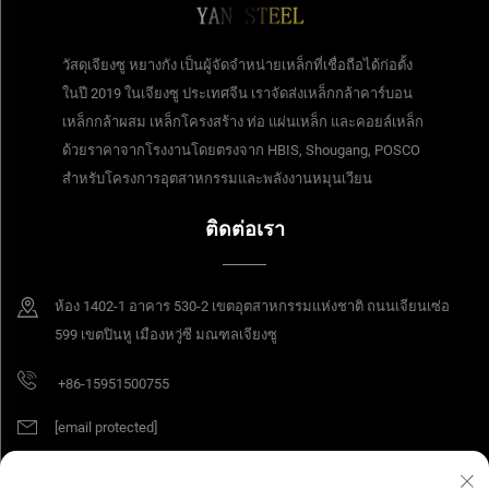
วัสดุเจียงซู หยางกัง เป็นผู้จัดจำหน่ายเหล็กที่เชื่อถือได้ก่อตั้ง
ในปี 2019 ในเจียงซู ประเทศจีน เราจัดส่งเหล็กกล้าคาร์บอน
เหล็กกล้าผสม เหล็กโครงสร้าง ท่อ แผ่นเหล็ก และคอยล์เหล็ก
ด้วยราคาจากโรงงานโดยตรงจาก HBIS, Shougang, POSCO
สำหรับโครงการอุตสาหกรรมและพลังงานหมุนเวียน
ติดต่อเรา
ห้อง 1402-1 อาคาร 530-2 เขตอุตสาหกรรมแห่งชาติ ถนนเจียนเซ่อ
599 เขตปินหู เมืองหวู่ซี มณฑลเจียงซู
+86-15951500755
[email protected]