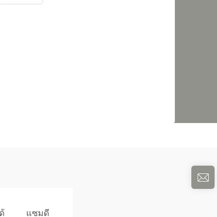
ด้
แซมดี