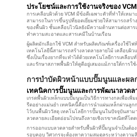
ประโยชน์และการใช้งานจริงของ VCM
การเคลือบผิวด้วย VCM มีข้อดีเฉพาะตัวที่ทำให้เห
สามารถในการขึ้นรูปที่ยอดเยี่ยมช่วยให้สามารถสร้า
ของพื้นผิว ชั้นเคลือบไวนิลยังมีความต้านทานต่อสารเคม
ทำความสะอาดและสารเคมีในบ้านเรือน
ผู้ผลิตมักเลือกใช้ VCM สำหรับผลิตภัณฑ์เครื่องใช้ไฟ
เทคโนโลยีนี้สามารถสร้างลวดลายลายไม้ เคลือบผิว
ซึ่งเป็นเรื่องยากที่จะทำได้ด้วยเทคโนโลยีการเคลือ
และรักษาสภาพพื้นผิวให้ดูดีอยู่เสมอแม้ภายใต้การใช
การบำบัดผิวหน้าแบบปั๊มนูนและผ
เทคนิคการปั๊มนูนและการพัฒนาลวดล
เกรดพื้นผิวเหล็กแบบปั๊มนูนเป็นวิธีการทางกลเพื่อเพ
รีดอย่างแม่นยำ เทคนิคนี้คือการนำแผ่นเหล็กผ่านลูกก
ไว้บนพื้นผิววัสดุ เทคโนโลยีการปั๊มนูนในปัจจุบันสามารถ
ลวดลายละเอียดอ่อนไปจนถึงลายเชิงเรขาคณิตที่โดด
การออกแบบลวดลายสำหรับพื้นผิวที่ปั๊มนูนจำเป็นต้
รอบคอบ วิศวกรจะต้องหาความสมดุลระหว่างความล