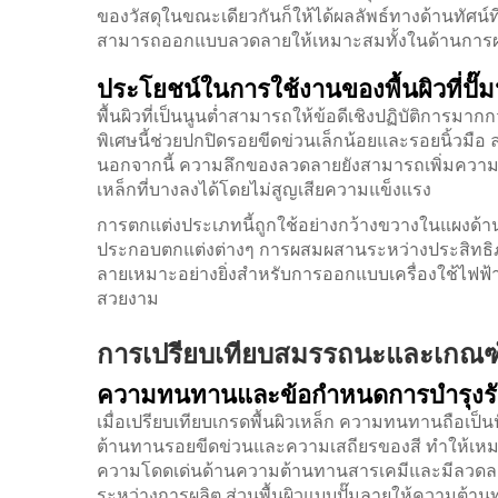
ของวัสดุในขณะเดียวกันก็ให้ได้ผลลัพธ์ทางด้านทัศน์
สามารถออกแบบลวดลายให้เหมาะสมทั้งในด้านการผ
ประโยชน์ในการใช้งานของพื้นผิวที่ปั๊ม
พื้นผิวที่เป็นนูนต่ำสามารถให้ข้อดีเชิงปฏิบัติการม
พิเศษนี้ช่วยปกปิดรอยขีดข่วนเล็กน้อยและรอยนิ้วมือ ล
นอกจากนี้ ความลึกของลวดลายยังสามารถเพิ่มความแ
เหล็กที่บางลงได้โดยไม่สูญเสียความแข็งแรง
การตกแต่งประเภทนี้ถูกใช้อย่างกว้างขวางในแผงด้านข
ประกอบตกแต่งต่างๆ การผสมผสานระหว่างประสิทธิภา
ลายเหมาะอย่างยิ่งสำหรับการออกแบบเครื่องใช้ไฟฟ้า
สวยงาม
การเปรียบเทียบสมรรถนะและเกณฑ
ความทนทานและข้อกำหนดการบำรุงร
เมื่อเปรียบเทียบเกรดพื้นผิวเหล็ก ความทนทานถือเป็น
ต้านทานรอยขีดข่วนและความเสถียรของสี ทำให้เหม
ความโดดเด่นด้านความต้านทานสารเคมีและมีลวดลา
ระหว่างการผลิต ส่วนพื้นผิวแบบปั๊มลายให้ความต้าน