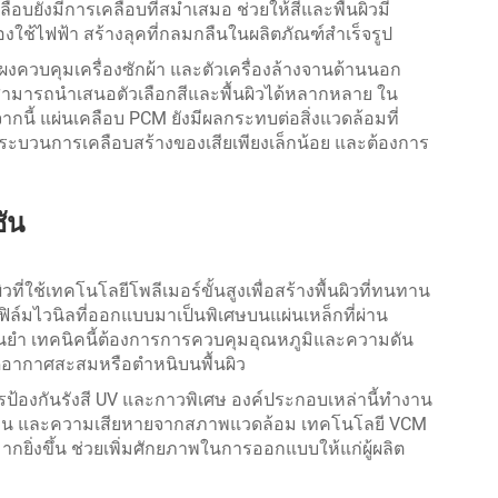
ลือบยังมีการเคลือบที่สม่ำเสมอ ช่วยให้สีและพื้นผิวมี
งใช้ไฟฟ้า สร้างลุคที่กลมกลืนในผลิตภัณฑ์สำเร็จรูป
ผงควบคุมเครื่องซักผ้า และตัวเครื่องล้างจานด้านนอก
ามารถนำเสนอตัวเลือกสีและพื้นผิวได้หลากหลาย ใน
ี้ แผ่นเคลือบ PCM ยังมีผลกระทบต่อสิ่งแวดล้อมที่
จากกระบวนการเคลือบสร้างของเสียเพียงเล็กน้อย และต้องการ
ัน
่ใช้เทคโนโลยีโพลีเมอร์ขั้นสูงเพื่อสร้างพื้นผิวที่ทนทาน
์มไวนิลที่ออกแบบมาเป็นพิเศษบนแผ่นเหล็กที่ผ่าน
ม่นยำ เทคนิคนี้ต้องการการควบคุมอุณหภูมิและความดัน
เกิดอากาศสะสมหรือตำหนิบนพื้นผิว
ารป้องกันรังสี UV และกาวพิเศษ องค์ประกอบเหล่านี้ทำงาน
อกล่อน และความเสียหายจากสภาพแวดล้อม เทคโนโลยี VCM
กยิ่งขึ้น ช่วยเพิ่มศักยภาพในการออกแบบให้แก่ผู้ผลิต