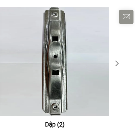
Dập (2)