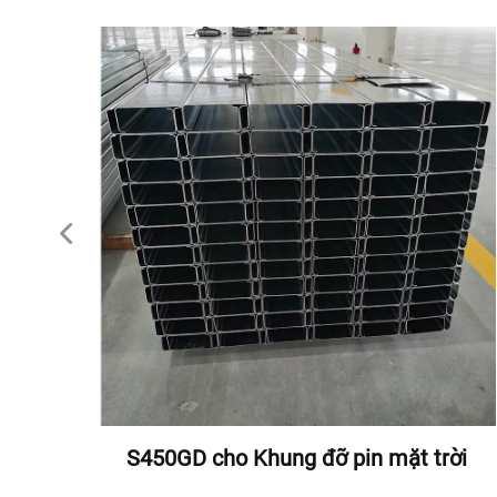
 mái
S450GD cho Khung đỡ pin mặt trời
trời