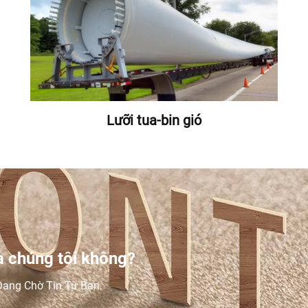
Lưỡi tua-bin gió
 chúng tôi không?
ang Chờ Tin Từ Bạn.