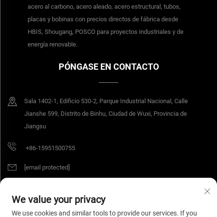
acero al carbono, acero aleado, acero estructural, tubos,
placas y bobinas con precios directos de fábrica desde
HBIS, Shougang, POSCO para proyectos industriales y de
energía renovable.
PÓNGASE EN CONTACTO
Sala 1402-1, Edificio 530-2, Parque Industrial Nacional, Calle
Jianshe 599, Distrito de Binhu, Ciudad de Wuxi, Provincia de
Jiangsu
+86-15951500755
[email protected]
We value your privacy
Derechos de autor © 2025 Jiangsu Yangang Materials Co., Ltd. Todos los
We use cookies and similar tools to provide our services. If you