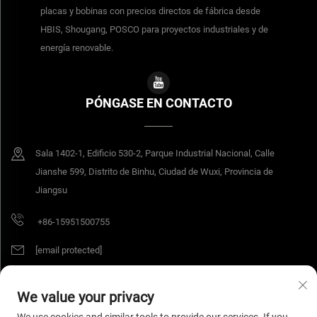
placas y bobinas con precios directos de fábrica desde
HBIS, Shougang, POSCO para proyectos industriales y de
energía renovable.
PÓNGASE EN CONTACTO
Sala 1402-1, Edificio 530-2, Parque Industrial Nacional, Calle
Jianshe 599, Distrito de Binhu, Ciudad de Wuxi, Provincia de
Jiangsu
+86-15951500755
[email protected]
We value your privacy
Derechos de autor © 2026 Jiangsu Yangang Materials Co., Ltd. Todos los