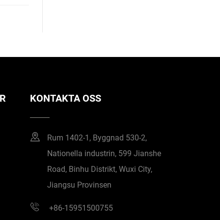
R
KONTAKTA OSS
Rum 1402-1, Byggnad 530-2,
Nationella industrin, 599 Jianshe
Road, Binhu Distrikt, Wuxi City,
Jiangsu Provinsen
+86-15951500755