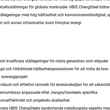
olcellsställningar för globala marknader. HBIS ChengSteel bidra
llegeringar med hög hållfasthet och korrosionsbeständighet, sp
r och annan infrastruktur inom förnybar energi.
ch kvalificera stållegeringar för nästa generation som erbjuder
ngd och förbättrade hållbarhetsprestationer för att möta de kra
 nyenergiprojekt.
robust och effektivt ramverk för leveranskedjan för att säkerstä
 premiumklass anpassade efter JiangsuYansteels specifika
tionseffektivitet och projektets skalbarhet.
inera HBIS ChengSteels banbrytande metallurgiska expertis me