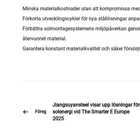
Minska materialkostnader utan att kompromissa med ell
Förkorta utvecklingscykler för nya stållösningar anpas
Förbättra solmontagesystemens miljöpåverkan genom 
återvunnet material.
Garantera konstant materialkvalitet och säker försörjn
Jiangsuyansteel visar upp lösningar för
solenergi vid The Smarter E Europe
Föreg
2025