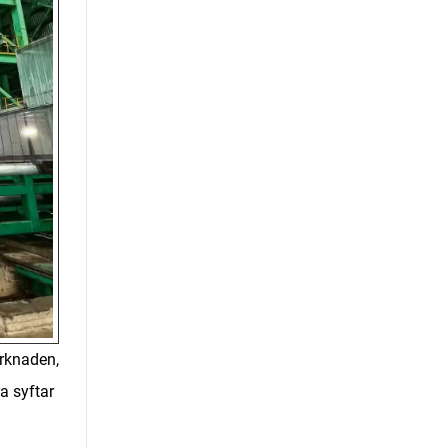
arknaden,
a syftar