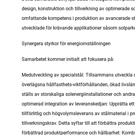
design, konstruktion och tillverkning av optimerade s
omfattande kompetens i produktion av avancerade stå
utvecklade för krävande applikationer såsom solparke
Synergera styrkor för energiomställningen
Samarbetet kommer initialt att fokusera på:
​Medutveckling av specialstål: Tillsammans utveckla o
överlägsna hållfasthets-viktförhållanden, ökad livslä
ställs av storskaliga solenergiinstallationer och andra
optimerad integration av leveranskedjan: Upprätta ett 
tillförlitlig och högvolymsleverans av stålmaterial i
tillverkningskrav. Detta syftar till att förbättra produk
förbättrad produktperformance och hållbarhet: Komb