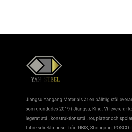
Jiangsu Yangang Materials är en pålitlig stållevera
som grundades 2019 i Jiangsu, Kina. Vi levererar ko
legerat stål, konstruktionsstål, rör, plattor och spol
fabriksdirekta priser från HBIS, Shougang, POSCO f