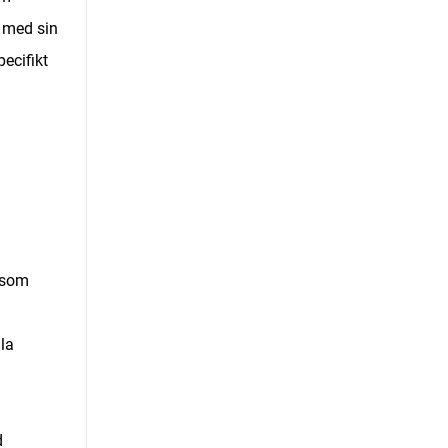
r med sin
ecifikt
v som
lla
d