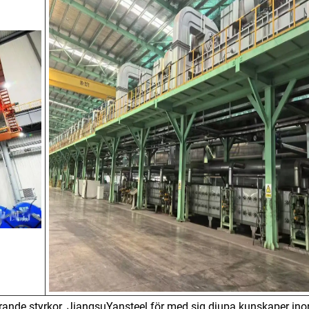
rande styrkor. JiangsuYansteel för med sig djupa kunskaper in