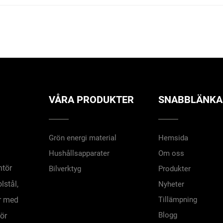
VÅRA PRODUKTER
SNABBLÄNKA
Grön energi material
Hemsida
Hushållsapparater
Om oss
ntör
Bilverktyg
Produkter
lstål,
Nyheter
ar med
Tillämpning
Blogg
ör