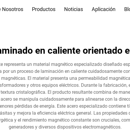
e Nosotros
Productos
Noticias
Aplicación
Bl
aminado en caliente orientado 
te representa un material magnético especializado diseñado espe
a por un proceso de laminación en caliente cuidadosamente cont
 magnéticas. El material presenta una permeabilidad magnética
nsformadores y otros equipos eléctricos. Durante la fabricación,
la textura cristalográfica. El producto resultante combina de m
l acero se manipula cuidadosamente para alinearse con la direc
nores pérdidas de energía. Este acero especializado contiene tí
arásitas y mejora la eficiencia eléctrica general. Las propiedades
ergética y el rendimiento magnético constante son cruciales, com
generadores y diversos dispositivos electromagnéticos.