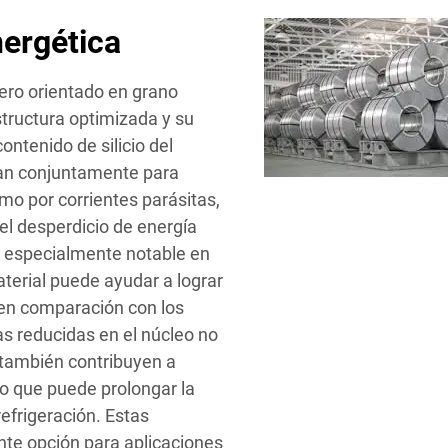
nergética
cero orientado en grano
tructura optimizada y su
ntenido de silicio del
ajan conjuntamente para
omo por corrientes parásitas,
del desperdicio de energía
s especialmente notable en
terial puede ayudar a lograr
 en comparación con los
as reducidas en el núcleo no
e también contribuyen a
o que puede prolongar la
 refrigeración. Estas
nte opción para aplicaciones