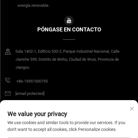
energía renovable.
PÓNGASE EN CONTACTO
Sala 1402-1, Edificio 530-2, Parque Industrial Nacional, Calle
Jianshe 599, Distrito de Binhu, Ciudad de Wuxi, Provincia de
Jiangsu
+86-15951500755
[email protected]
We value your privacy
Derechos de autor © 2026 Jiangsu Yangang Materials Co., Ltd. Todos los
We use cookies and similar tools to provide our services. If you
derechos reservados.
Política de privacidad
don't want to accept all cookies, click Personalize cookies.