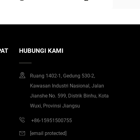
PAT
HUBUNGI KAMI
Ruang 1402-1, Gedung 530-2,
Kawasan Industri Nasional, Jalan
Jianshe No. 599, Distrik Binhu, Kota
Wuxi, Provinsi Jiangsu
+86-15951500755
[email protected]