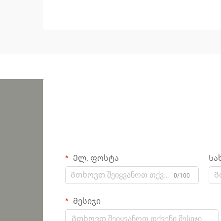
Ელ. ფოსტა
Სა
0/100
Მესიჯი