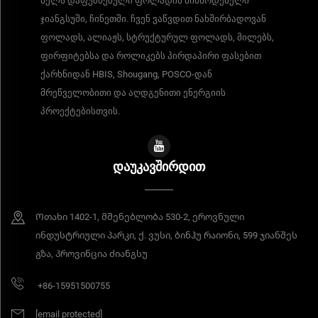
წელს დაფუძნებული ფოლადის მიმწოდებელი
ჯიანგსუში, ჩინეთში. ჩვენ ვაწვდით ნახშირბადოვან
ფოლადს, ალიაჟს, სტრუქტურულ ფოლადს, მილებს,
ფირფიტებსა და როლიკებს პირდაპირი ფასებით
ქარხნიდან HBIS, Shougang, POSCO-დან
მრეწველობითი და აღდგენითი ენერგიის
პროექტებისთვის.
ᲓᲐᲣᲙᲐᲕᲨᲘᲠᲓᲘᲗ
Ოთახი 1402-1, მშენებლობა 530-2, ეროვნული
ინდუსტრიული პარკი, ქ. ვუსი, ბინჰუ რაიონი, 599 ჯიანშეს
გზა, პროვინცია ძიანგსუ
+86-15951500755
[email protected]