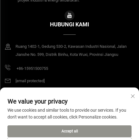
proyek industri & energi terbarukan.
HUBUNGI KAMI
Ruang 1402-1, Gedung 530-2, Kawasan Industri Nasional, Jalan
Jianshe No. 599, Distrik Binhu, Kota Wuxi, Provinsi Jiangsu
+86-15951500755
[email protected]
We value your privacy
Hak Cipta © 2026 Jiangsu Yangang Materials Co., Ltd. Hak cipta dilindungi
We use cookies and similar tools to provide our services. If you
undang-undang.
Kebijakan Privasi
don't want to accept all cookies, click Personalize cookies.
Accept all