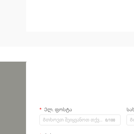
Ელ. ფოსტა
Სა
0/100