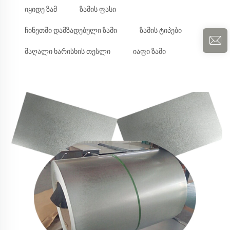
იყიდე ზამ
ზამის ფასი
ჩინეთში დამზადებული ზამი
ზამის ტიპები
მაღალი ხარისხის თესლი
იაფი ზამი