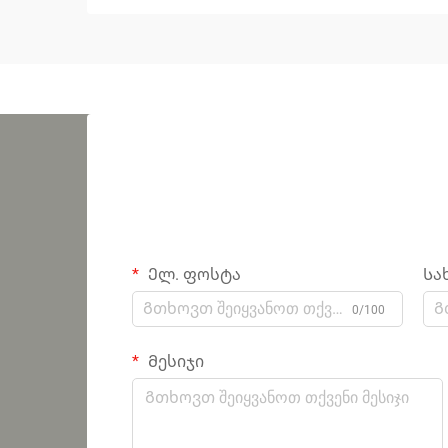
Ელ. ფოსტა
Სა
0/100
Მესიჯი