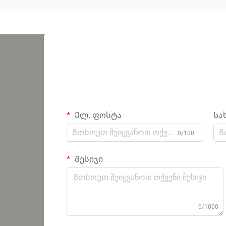
Ელ. ფოსტა
Სა
0/100
Მესიჯი
0/1000