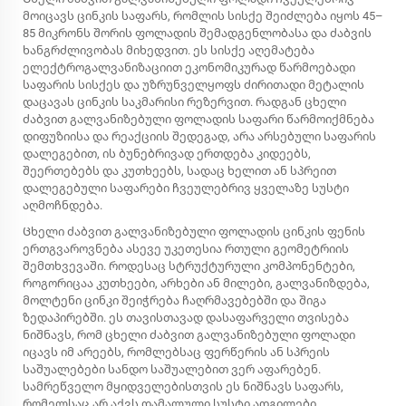
მოიცავს ცინკის საფარს, რომლის სისქე შეიძლება იყოს 45–
85 მიკრონს შორის ფოლადის შემადგენლობასა და ძაბვის
ხანგრძლივობას მიხედვით. ეს სისქე აღემატება
ელექტროგალვანიზაციით ეკონომიკურად წარმოებადი
საფარის სისქეს და უზრუნველყოფს ძირითადი მეტალის
დაცავას ცინკის საკმარისი რეზერვით. რადგან ცხელი
ძაბვით გალვანიზებული ფოლადის საფარი წარმოიქმნება
დიფუზიისა და რეაქციის შედეგად, არა არსებული საფარის
დალეგებით, ის ბუნებრივად ერთდება კიდეებს,
შეერთებებს და კუთხეებს, სადაც ხელით ან სპრეით
დალეგებული საფარები ჩვეულებრივ ყველაზე სუსტი
აღმოჩნდება.
Ცხელი ძაბვით გალვანიზებული ფოლადის ცინკის ფენის
ერთგვაროვნება ასევე უკეთესია რთული გეომეტრიის
შემთხვევაში. როდესაც სტრუქტურული კომპონენტები,
როგორიცაა კუთხეები, არხები ან მილები, გალვანიზდება,
მოლტენი ცინკი შეიჭრება ჩაღრმავებებში და შიგა
ზედაპირებში. ეს თავისთავად დასაფარველი თვისება
ნიშნავს, რომ ცხელი ძაბვით გალვანიზებული ფოლადი
იცავს იმ არეებს, რომლებსაც ფერწერის ან სპრეის
საშუალებები სანდო საშუალებით ვერ აფარებენ.
სამრეწველო მყიდველებისთვის ეს ნიშნავს საფარს,
რომელსაც არ აქვს დამალული სუსტი ადგილები.