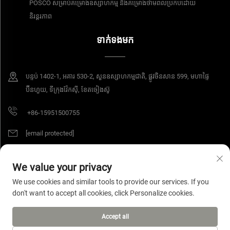
POSCO សម្រាប់គម្រោងឧស្សាហកម្ម និងគម្រោងថាមពលប្រកបដោយ
និរន្តរភាព
ទាក់ទងមក
បន្ទប់​ 1402-1, អគារ 530-2, សួនឧស្សាហកម្មជាតិ, ផ្លូវចិនសាន 599, មហាផ្ទៃ
ប៊ីនហួយ, ទីក្រុងវ៉ែកស៊ី, ខែតចៀងស៊ូ
+86-15951500755
[email protected]
We value your privacy
ការពារដោយរក្សាសិទ្ធិ © ឆ្នាំ 2025 ក្រុមហ៊ុន អាយអេសប៊ី វ៉ាយរ៉េ ម៉ាទៀរស៍ ខូអិលធីឌី។ រក្សាសិទ្ធិ
We use cookies and similar tools to provide our services. If you
គ្រប់យ៉ាង។
គោលការណ៍ឯកជន
don't want to accept all cookies, click Personalize cookies.
Accept all