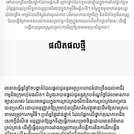
នៅពេលជ្រើសរើសថ្នាក់ដែកអគ្គិសនី ព្រោះថ្នាក់ដែកខ្ពស់ជារឿយក្នុងការគិតថ្លៃបន្ថែម
ប៉ុន្តែផ្តល់នូវប្រសិទ្ធភាពល្អប្រសើរជាងក្នុងកម្មវិធីអគ្គិសនី។ តម្លៃក្នុងមួយតោនខុសគ្នា
យ៉ាងច្រើន អាស្រ័យលើស្តង់ដារគុណភាព បរិមាណការបញ្ជាទិញ និងទីតាំងភូមិសាស្ត្រ
ដែលធ្វើឱ្យវាមានសារសំខាន់សម្រាប់អ្នកទិញក្នុងការយល់ដឹងពីកត្តាទាំងនេះ ដើម្បី
បង្កើតយុទ្ធសាស្ត្រសម្រាប់ការទិញឱ្យបានមានប្រសិទ្ធភាព។
ផលិតផលថ្មី
រចនាសម្ព័ន្ធថ្លៃថែបង្កាន៍ដែលផ្តល់ជូននូវអត្ថប្រយោជន៍ជាច្រើនដល់អាជីវ
កម្មនិងក្រុមហ៊ុនផលិត។ ដំបូងគេបានផ្តល់ជូននូវក្របខ័ណ្ឌ​ថ្លៃដែលមានភាព
ច្បាស់លាស់ ដែលអាចជួយក្នុងការគ្រប់គ្រងថវិកានិងការគ្រប់គ្រងគម្រោង
បានប្រសើរ ដោយអនុញ្ញាតឱ្យក្រុមហ៊ុនជ្រើសរើសវត្ថុធាតុដើមឱ្យសមស្រប
តាមតម្រូវការកម្មវិធី។ ប្រព័ន្ធថ្លៃជាន់ថ្នាក់ ដែលផ្អែកលើថ្នាក់គុណភាពនិង
សេចក្តីដំណឹង អនុញ្ញាតឱ្យអ្នកទិញធ្វើការសម្រេចចិត្តដោយមានព័ត៌មាន
គ្រប់គ្រាន់ ដើម្បីធ្វើតុល្យភាពរវាងតម្រូវការប្រតិបត្តិការនិងការរឹតបន្តឹង