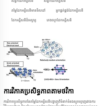
សន្លឹកដែកអគ្គិសនី
សន្លឹកដែកអគ្គិសនី
តម្លៃដែកអគ្គិសនីមានទិសដៅ
អ្នកផ្គត់ផ្គង់ដែកអគ្គិសនី
ដែកអគ្គិសនីដ៏អស្ចារ្យ
រោងចក្រដែកអគ្គិសនី
ការវិភាគប្រសិទ្ធភាពតាមថវិកា
ការវិភាគប្រសិទ្ធភាពនៃតម្លៃដែកអគ្គិសនីបង្ហាញពីទំនាក់ទំនងស្មុគស្មាញរវាងការ