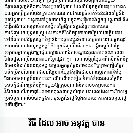
ថវិកា។ លើសពីនេះទៀត ប្រកួតប្រជែងនៃទីផ្សារថែបង្កាន៍ដែលជួយ
ជំរុញនវានុវត្តន៍និងការកែលម្អប្រសិទ្ធភាព ដែលទីបំផុតផ្តល់អត្ថប្រយោជន៍
ដល់អ្នកប្រើប្រាស់ចុងក្រោយតាមរយៈការកែលម្អទំនាក់ទំនងរវាងតម្លៃនិង
ប្រសិទ្ធភាព។ យន្តការតម្លៃសកលក៏ជួយក្នុងការធ្វើពាណិជ្ជកម្មអន្តរជាតិ និង
បង្កើតឱកាសសម្រាប់ការបង្កើតតម្លៃឱ្យមានប្រសិទ្ធភាពតាមរយៈ
ការទិញយកយុទ្ធសាស្ត្រ។ សភាវគតិនៃទីផ្សារធានាថាថ្លៃនៅតែឆ្លើយតប
ទៅនឹងការអភិវឌ្ឍបច្ចេកវិទ្យានិងការផ្លាស់ប្ដូរទំនោរតម្រូវការ ដោយផ្តល់នូវ
ភាពបត់បែនដល់អ្នកផ្គត់ផ្គង់និងអ្នកទិញទាំងពីរ។ ការបង្កើតស្តង់ដារថ្លៃ
សម្រាប់ថ្នាក់ផ្សេងៗគ្នាជួយរក្សានូវភាពឯកសណ្ឋានគុណភាពខណៈពេល
ដែលផ្តល់ជម្រើសនៅតាមតម្លៃផ្សេងៗគ្នា។ រចនាសម្ព័ន្ធថ្លៃនេះក៏លើកទឹកចិត្ត
ឱ្យមានទំនាក់ទំនងយូរអង្វៈជាមួយអ្នកផ្គត់ផ្គង់តាមរយៈកិច្ចព្រមព្រៀងផ្អែក
លើកម្រិតបរិមាណ ដែលនាំឱ្យមានខ្សែផ្គត់ផ្គង់ដែលមានស្ថេរភាពនិងថ្លៃ
ដែលអាចទស្សន៍ទាយបាន។ លើសពីនេះទៀត ទំនាក់ទំនងរវាងតម្លៃនិង
សេចក្តីដំណឹងប្រតិបត្តិការជួយឱ្យក្រុមហ៊ុនផលិតអាចបកស្រាយការ
វិនិយោគលើវត្ថុធាតុដែលមានគុណភាពខ្ពស់បាន នៅពេលដែលការកែលម្អ
ប្រសិទ្ធភាពអាចបំបាត់នូវភាពខុសគ្នានៃថ្លៃដំបូងតាមរយៈការកាត់បន្ថយថ្លៃ
ប្រតិបត្តិការ។
វិធី ដែល អាច អនុវត្ត បាន