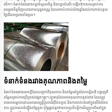
ថវិកា។ ទំនាក់ទំនងរវាងកត្តាចំណូលចិត្ត និងកត្តាសំណើ បង្កើតឱកាសសម្រាប់ការ
សម្រេចចិត្តទិញយោងតាមយុទ្ធសាស្ត្រ ដែលអាចប៉ះពាល់យ៉ាងខ្លាំងដល់ការកាត់បន្ថយ
ថ្លៃដើមគម្រោងទាំងមូល។
ទំនាក់ទំនងរវាងគុណភាពនិងតម្លៃ
ទំនាក់ទំនងរវាង​សេចក្តីដែល​បញ្ជាក់​ពី​គុណភាព​ និង​តម្លៃ​នៅ​ក្នុង​ដែក​អគ្គិសនី​ បង្ហាញ​ពី​
តម្លៃ​សម្រាប់​ការ​ប្រើប្រាស់​ផ្សេង​ៗ​គ្នា។ វត្ថុធាតុដែល​មាន​គុណភាព​ខ្ពស់​ជាង​ ដែល​ត្រូវ
បាន​គេ​សម្គាល់​ដោយ​សារ​សម្បត្តិ​ប៉ូលារ៉េស៊ីតែត​ខ្ពស់ និង​ការ​បាត់បង់​នៅ​ក្នុង​សឺម៉ង់តែត​
ទាប ត្រូវបាន​គេ​ដំឡើង​តម្លៃ​ខ្ពស់ ប៉ុន្តែ​ផ្តល់​នូវ​ថាមពល​ប្រតិបត្តិការ​ដ៏​ល្អ​ប្រសើរ​នៅ​ក្នុង​