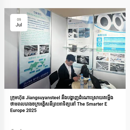
09
Jul
ក្រុមហ៊ុន Jiangsuyansteel នឹងបង្ហាញដំណោះស្រាយតម្លើង
ថាមពលរោងចក្រអគ្គិសនីព្រះអាទិត្យនៅ The Smarter E
Europe 2025