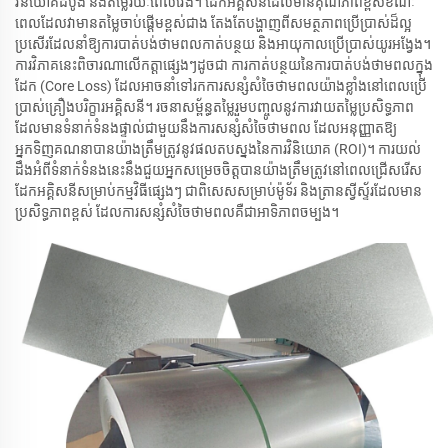
វិនិយោគដំបូង និងតម្លៃរយៈពេលវែង។ ដែកអគ្គិសនីដែលមានគុណភាពខ្ពស់ខណៈ
ពេលដែលវាមានតម្លៃចាប់ផ្តើមខ្ពស់ជាង តែងតែបង្ហាញពីសមត្ថភាពប្រើប្រាស់ដ៏ល្អ
ប្រសើរដែលនាំឱ្យការបាត់បង់ថាមពលកាត់បន្ថយ និងអាយុកាលប្រើប្រាស់យូរអង្វែង។
ការវិភាគនេះពិចារណាលើកត្តាផ្សេងៗដូចជា ការកាត់បន្ថយនៃការបាត់បង់ថាមពលក្នុង
ដែក (Core Loss) ដែលអាចនាំទៅរកការសន្សំសំចៃថាមពលយ៉ាងខ្លាំងនៅពេលប្រើ
ប្រាស់គ្រឿងបរិក្ខារអគ្គិសនី។ រចនាសម្ព័ន្ធតម្លៃរួមបញ្ចូលនូវការវាយតម្លៃប្រសិទ្ធភាព
ដែលមានទំនាក់ទំនងផ្ទាល់ជាមួយនឹងការសន្សំសំចៃថាមពល ដែលអនុញ្ញាតឱ្យ
អ្នកទិញគណនាបានយ៉ាងត្រឹមត្រូវនូវផលតបស្នងនៃការវិនិយោគ (ROI)។ ការយល់
ដឹងអំពីទំនាក់ទំនងនេះនឹងជួយអ្នកសម្រេចចិត្តបានយ៉ាងត្រឹមត្រូវនៅពេលជ្រើសរើស
ដែកអគ្គិសនីសម្រាប់កម្មវិធីផ្សេងៗ ជាពិសេសសម្រាប់ម៉ូទ័រ និងត្រានស្វីស្ទ័រដែលមាន
ប្រសិទ្ធភាពខ្ពស់ ដែលការសន្សំសំចៃថាមពលគឺជាអាទិភាពចម្បង។