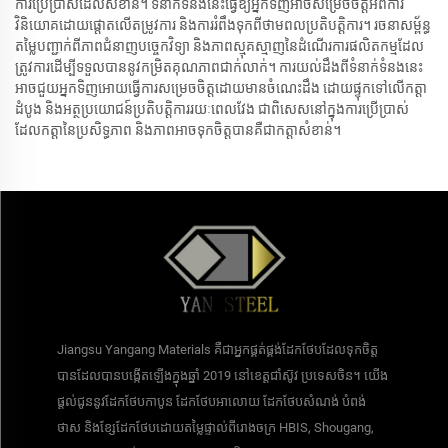
ការ​ប្រើប្រាស់​ដែល​សំខាន់។ ទំនាក់ទំនង​នេះ​ធ្វើឱ្យ​អ្នកទិញ​អាច​សម្រេច​ចិត្ត​អំពី​ការ
វិនិយោគ​ដោយ​ផ្តោត​លើ​តម្រូវការ និង​ការ​រំពឹង​ទុក​ពី​ថាមពល​ប្រតិបត្តិការ។ រចនាសម្ព័ន្ធ​
តម្លៃ​បញ្ជាក់​ពី​ភាព​ជំនាញ​បច្ចេកវិទ្យា និង​ភាព​ស្មុគស្មាញ​នៃ​ដំណើរការផលិតកម្ម​ដែល​
ត្រូវការ​ដើម្បី​ទទួលបាន​នូវ​កម្រិត​គុណភាព​ជាក់លាក់។ ការយល់ដឹង​ពី​ទំនាក់ទំនង​នេះ
អាច​ជួយ​អ្នកទិញ​អោយ​ធ្វើការ​សម្រេច​ចិត្ត​ដោយ​មាន​ចំណេះដឹង ដោយ​ផ្ទុក​ទៅលើ​កត្តា​
ដំបូង និង​អត្ថប្រយោជន៍​ប្រតិបត្តិការ​រយៈពេល​វែង ជាពិសេស​នៅ​ក្នុង​ការ​ប្រើប្រាស់​
ដែល​កត្តា​នៃ​ប្រសិទ្ធភាព និង​ភាព​អាច​ទុក​ចិត្ត​បាន​គឺ​ជា​កត្តា​សំខាន់។
Jiangsu Yangang Materials គឺជាអ្នកផ្គត់ផ្គង់ដែកថែបដែលទុកចិត្ត
បានដែលបានបង្កើតឡើងក្នុងឆ្នាំ 2019 នៅខេត្តជាំស៊ូវ ប្រទេសចិន។ យើង
ផ្តល់ជូននូវដែកថែបកាបូន ដែកថែបអាលោយ ដែកថែបសំណង់ បំពង់
ថាស និងខ្សែដែកថែបដោយតម្លៃផ្ទាល់ពីរោងចក្រ HBIS, Shougang,