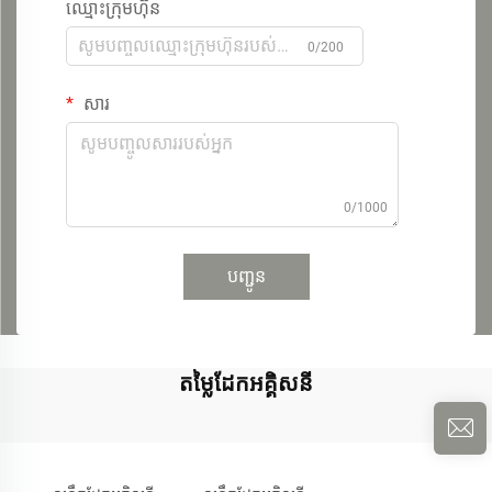
ឈ្មោះក្រុមហ៊ុន
0/200
សារ
0/1000
បញ្ជូន
តម្លៃដែកអគ្គិសនី