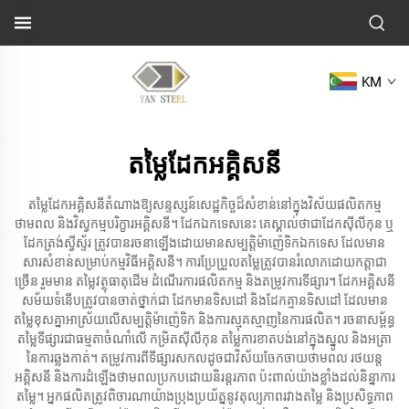
KM
តម្លៃដែកអគ្គិសនី
តម្លៃដែកអគ្គិសនីតំណាងឱ្យសន្ទស្សន៍សេដ្ឋកិច្ចដ៏សំខាន់នៅក្នុងវិស័យផលិតកម្ម
ថាមពល និងវិស្វកម្មបរិក្ខារអគ្គិសនី។ ដែកឯកទេសនេះ គេស្គាល់ថាជាដែកស៊ីលីកុន ឬ
ដែកត្រង់ស្វីស្ទ័រ ត្រូវបានរចនាឡើងដោយមានសម្បត្តិម៉ាញ៉េទិកឯកទេស ដែលមាន
សារសំខាន់សម្រាប់កម្មវិធីអគ្គិសនី។ ការប្រែប្រួលតម្លៃត្រូវបានរំលោភដោយកត្តាជា
ច្រើន រួមមាន តម្លៃវត្ថុធាតុដើម ដំណើរការផលិតកម្ម និងតម្រូវការទីផ្សារ។ ដែកអគ្គិសនី
សម័យទំនើបត្រូវបានចាត់ថ្នាក់ជា ដែកមានទិសដៅ និងដែកគ្មានទិសដៅ ដែលមាន
តម្លៃខុសគ្នាអាស្រ័យលើសម្បត្តិម៉ាញ៉េទិក និងការស្មុគស្មាញនៃការផលិត។ រចនាសម្ព័ន្ធ
តម្លៃទីផ្សារជាធម្មតាចំណាំលើ កម្រិតស៊ីលីកុន តម្លៃការខាតបង់នៅក្នុងស្នូល និងអត្រា
នៃការឆ្លងកាត់។ តម្រូវការពីទីផ្សារសកលដូចជាវិស័យចែកចាយថាមពល រថយន្ត
អគ្គិសនី និងការដំឡើងថាមពលប្រកបដោយនិរន្តរភាព ប៉ះពាល់យ៉ាងខ្លាំងដល់និន្នាការ
តម្លៃ។ អ្នកផលិតត្រូវពិចារណាយ៉ាងប្រុងប្រយ័ត្ននូវតុល្យភាពរវាងតម្លៃ និងប្រសិទ្ធភាព