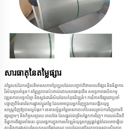
សារធាតុនៃតម្លៃផ្សារ
តម្លៃរបស់ដែកអគ្គិសនីមានសភាពប្រែប្រួលដែលបញ្ជាក់ពីថាមពលទីផ្សារ និងនិន្នាការ
វិស័យមួយចំនួន។ តម្លៃត្រូវបានប៉ះពាល់ដោយសារធាតុដើម សមត្ថភាពផលិតកម្ម
វឌ្ឍនភាពបច្ចេកវិទ្យា និងស្តង់ដារវិស័យដែលកំពុងវិវឌ្ឍន៍។ ការវិភាគទីផ្សារជាប្រចាំ
បង្ហាញពីទំនោរនៃការផ្លាស់ប្ដូរតម្លៃ ដែលអាចជួយអ្នកទិញក្នុងការបង្កើតយុទ្ធ
សាស្ត្រទិញឱ្យបានល្អបំផុត។ រចនាសម្ព័ន្ធតម្លៃមានភាពបត់បែនសម្រាប់ការទិញតាមទី
ផ្សារភ្លាមៗ និងកិច្ចសន្យារយៈពេលវែង ដែលផ្ដល់ជម្រើសផ្នែកការទិញ។ ការយល់ដឹងពី
និន្នាការទីផ្សារទាំងនេះ ជួយអង្គការក្នុងការអភិវឌ្ឍន៍យុទ្ធសាស្ត្រផ្គត់ផ្គង់ដែលអាចឆ្លើយ
តបនឹងការផ្លាស់ប្ដូរនៃលក្ខខណ្ឌទីផ្សារខណៈពេលដែលនៅតែរក្សាបាននូវប្រសិទ្ធភាព