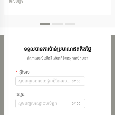
មើលបន្ថែម
ទទួលបានការប៉ាន់ប្រមាណឥតគិតថ្លៃ
តំណាងរបស់យើងនឹងទំនាក់ទំនងអ្នកឆាប់ៗនេះ។
អ៊ីមែល
0/100
ឈ្មោះ
0/100