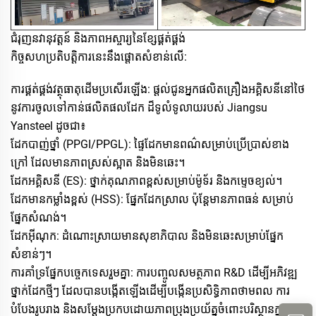
ជំរុញនវានុវត្តន៍ និងភាពអស្ចារ្យនៃខ្សែផ្គត់ផ្គង់
កិច្ចសហប្រតិបត្តិការនេះនឹងផ្តោតសំខាន់លើ:
ការផ្គត់ផ្គង់វត្ថុធាតុដើមប្រសើរឡើង: ផ្តល់ជូនអ្នកផលិតគ្រឿងអគ្គិសនី​នៅថៃ
នូវ​ការចូលទៅកាន់ផលិតផលដែក ដ៏ទូលំទូលាយរបស់ Jiangsu
Yansteel ដូចជា៖
ដែកបាញ់ថ្នាំ (PPGI/PPGL): ផ្ទៃដែកមានពណ៌សម្រាប់ប្រើប្រាស់ខាង
ក្រៅ ដែលមានភាពស្រស់ស្អាត និងមិនឆេះ​។
ដែកអគ្គិសនី (ES): ថ្នាក់គុណភាពខ្ពស់សម្រាប់ម៉ូទ័រ និង​កម្ទេច​ខ្យល់។
ដែកមាន​កម្លាំង​ខ្ពស់ (HSS): ផ្នែកដែកស្រាល​ ប៉ុន្តែ​មាន​ភាព​ធន់​ សម្រាប់​
ផ្នែក​សំណង់។
ដែកអ៊ីណុក: ដំណោះ​ស្រាយ​មានសុខាភិបាល និងមិនឆេះសម្រាប់ផ្នែក
សំខាន់ៗ។
ការគាំទ្រផ្នែកបច្ចេកទេសរួមគ្នា: ការបញ្ចូលសមត្ថភាព R&D ដើម្បីអភិវឌ្ឍ
ថ្នាក់ដែកថ្មីៗ ដែលបានបង្កើតឡើង​ដើម្បី​បង្កើនប្រសិទ្ធិភាពថាមពល ការ​
បំបែង​រូប​រាង និង​សម្តែង​ប្រកប​ដោយ​ភាព​ប្រុងប្រយ័ត្ន​ចំពោះ​បរិស្ថាន​​ក្នុង​