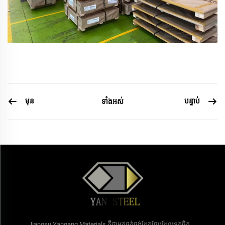
មុន
បន្ទាប់
ទាំងអស់
Jiangsu Yangang Materials គឺជាអ្នកផ្គត់ផ្គង់ដែកថែបដែលទុកចិត្ត