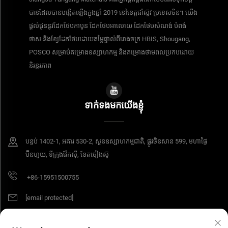
បានដែលបានបង្កើតឡើងក្នុងឆ្នាំ 2019 នៅខេត្តជាំស៊ូវ ប្រទេសចិន។ យើង
ផ្តល់ជូននូវដែកថែបកាបូន ដែកថែបអាលោយ ដែកថែបសំណង់ បំពង់
ថាស និងខ្សែដែកថែបដោយតម្លៃផ្ទាល់ពីរោងចក្រ HBIS, Shougang,
POSCO សម្រាប់គម្រោងឧស្សាហកម្ម និងគម្រោងថាមពលប្រកបដោយ
និរន្តរភាព
ទាក់ទង​មក​យើងខ្ញុំ
បន្ទប់​ 1402-1, អគារ 530-2, សួនឧស្សាហកម្មជាតិ, ផ្លូវចិនសាន 599, មហាផ្ទៃ
ប៊ីនហួយ, ទីក្រុងវ៉ែកស៊ី, ខែតចៀងស៊ូ
+86-15951500755
[email protected]