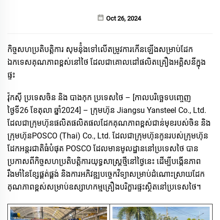
Oct 26, 2024
កិច្ចសហប្រតិបត្តិការ សុមន៉ុំងទៅលើតម្រូវការកើនឡើងសម្រាប់ដែក
ឯកទេសគុណភាពខ្ពស់នៅថៃ ដែលជាគោលដៅផលិតគ្រឿងអគ្គិសនីក្នុង
ផ្ទះ
វ៉ុកស៊ី ប្រទេសចិន និង​ បាងកុក ប្រទេសថៃ – [កាលបរិច្ឆេទបញ្ចេញ
ថ្ងៃទី26 ខែតុលា ឆ្នាំ2024] – ក្រុមហ៊ុន Jiangsu Yansteel Co., Ltd.
ដែលជាក្រុមហ៊ុនផលិតផលិតផលដែកគុណភាពខ្ពស់ជាន់មុខរបស់ចិន និង
ក្រុមហ៊ុនPOSCO (Thai) Co., Ltd. ដែលជាក្រុមហ៊ុនកូនរបស់ក្រុមហ៊ុន
ដែកអន្តរជាតិធំបំផុត POSCO ដែលមានមូលដ្ឋាននៅប្រទេសថៃ បាន
ប្រកាសពីកិច្ចសហប្រតិបត្តិការយុទ្ធសាស្ត្រថ្មីនៅថ្ងៃនេះ ដើម្បីបង្កើនភាព
រឹងមាំនៃខ្សែផ្គត់ផ្គង់ និងការអភិវឌ្ឍបច្ចេកវិទ្យាសម្រាប់ដំណោះស្រាយដែក
គុណភាពខ្ពស់សម្រាប់ឧស្សាហកម្មគ្រឿងបរិក្ខារផ្ទះស្ថិតនៅប្រទេសថៃ។