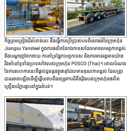
កិច្ចព្រមព្រៀងដ៏សំខាន់នេះ នឹងធ្វើការប្រើប្រាស់បទពិសោធន៍នៃក្រុមហ៊ុន
Jiangsu Yansteel ក្នុងការផលិតដែកឯកទេសដែលមានសមត្ថភាពខ្ពស់
និងបណ្តាញចែកចាយ ការគាំទ្រផ្នែកបច្ចេកទេស និងការមានវត្តមានយ៉ាង
រឹងមាំនៅទូទាំងប្រទេសថៃរបស់ក្រុមហ៊ុន POSCO (Thai)។ គោលបំណង
នៃការសហការនេះគឺផ្តល់ជូននូវវត្ថុធាតុដែលមានគុណភាពខ្ពស់ ដែលត្រូវ
បានរចនាឡើងដើម្បីឆ្លើយតបនឹងតម្រូវការដ៏តឹងរ៉ឹងរបស់ក្រុមហ៊ុនផលិត
គ្រឿងបរិក្ខារផ្ទះនៅក្នុងតំបន់។