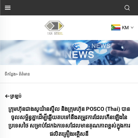
KM
ទីកន្លែង>
ព័ត៌មាន
ត្រឡប់
ក្រុមហ៊ុនជាងសូយ៉ានស្ទីល និងក្រុមហ៊ុន POSCO (Thai) បាន
ចូលសម្ព័ន្ធគ្នាដើម្បីឆ្លើយតបទៅនឹងតម្រូវការដែលកើនឡើងនៃ
ប្រទេសថៃ សម្រាប់ដែកឯកទេសដែលមានគុណភាពខ្ពស់ក្នុងការ
ផលិតគ្រឿងអគ្គិសនី