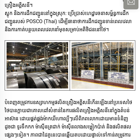
គ្រឿងអគ្គិសនី។
ស្តុក និង​ការ​ដឹក​ជញ្ជូន​នៅ​ក្នុង​ស្រុក: ប្រើប្រាស់ហេដ្ឋារចនាសម្ព័ន្ធការដឹក
ជញ្ជូនរបស់ POSCO (Thai) ដើម្បីធានាថា​ការ​ដឹក​ជញ្ជូន​ទាន់​ពេលវេលា
និងការកាត់បន្ថយ​ពេលវេលា​នាំ​មុខ​សម្រាប់​អតិថិជន​នៅ​ថៃ។
បំពេញតម្រូវការ​ឧស្សាហកម្ម​ផលិត​គ្រឿង​អគ្គិសនី​កើន​ឡើង​នៅ​ប្រទេស​ថៃ
ថៃបានក្លាយជាគោលដៅសំខាន់នៃការផលិតគ្រឿងអគ្គិសនី​នៅក្នុងតំបន់
អាស៊ាន ដោយផ្គត់ផ្គង់ម៉ាកយីហោល្បីៗលើពិភពលោកដោយមានទំនិញ
ដូចជា ទូរទឹកកក ម៉ាស៊ីនត្រជាក់ ម៉ាស៊ីនលាងសម្លៀកប៉ាត់ និងផលិតផល
ផ្សេងៗទៀត។ ភាពជាដៃគូនេះបានឆ្លើយតបដោយផ្ទាល់ទៅកាន់តម្រូវការ