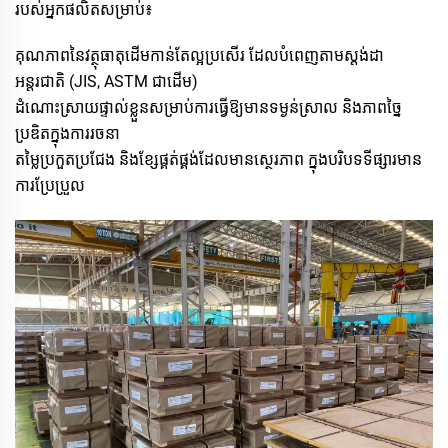
របស់អ្នកផលិតសម្រាប់៖
គុណភាពនៃវត្ថុធាតុដើមកាន់តែល្អប្រសើរ ដែលបំពេញតាមស្តង់ដា
អន្តរជាតិ (JIS, ASTM ជាដើម)
ដំណោះស្រាយផ្ទាល់ខ្លួនសម្រាប់ការធ្វើឱ្យមាន​ទម្ងន់ស្រាល និងភាពច្នៃ
ប្រឌិតក្នុងការរចនា
តម្លៃប្រកួតប្រជែង និងខ្សែផ្គត់ផ្គង់ដែលមានស្ថេរភាព ក្នុងបរិបទទីផ្សារមាន
ការប្រែប្រួល