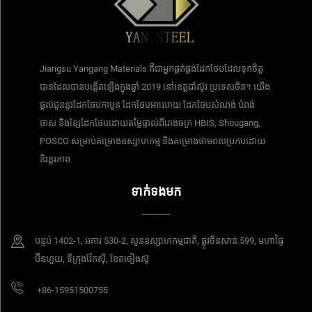
Jiangsu Yangang Materials គឺជាអ្នកផ្គត់ផ្គង់ដែកថែបដែលទុកចិត្ត
បានដែលបានបង្កើតឡើងក្នុងឆ្នាំ 2019 នៅខេត្តជាំស៊ូវ ប្រទេសចិន។ យើង
ផ្តល់ជូននូវដែកថែបកាបូន ដែកថែបអាលោយ ដែកថែបសំណង់ បំពង់
ថាស និងខ្សែដែកថែបដោយតម្លៃផ្ទាល់ពីរោងចក្រ HBIS, Shougang,
POSCO សម្រាប់គម្រោងឧស្សាហកម្ម និងគម្រោងថាមពលប្រកបដោយ
និរន្តរភាព
ទាក់ទងមក
បន្ទប់​ 1402-1, អគារ 530-2, សួនឧស្សាហកម្មជាតិ, ផ្លូវចិនសាន 599, មហាផ្ទៃ
ប៊ីនហួយ, ទីក្រុងវ៉ែកស៊ី, ខែតចៀងស៊ូ
+86-15951500755