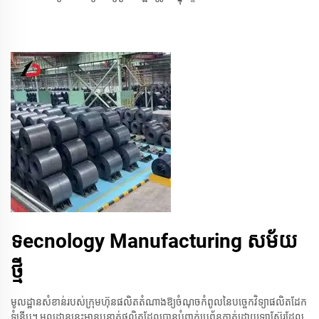
ទecnology Manufacturing សម័យ
ថ្មី
មូលដ្ឋាន​សំខាន់​របស់​ក្រុមហ៊ុន​ផលិត​តំណាង​ឱ្យ​ចំណុច​កំពូល​នៃ​បច្ចេកវិទ្យា​ផលិត​ដែក​
ទំនើប​។ មូលដ្ឋាន​នេះ​មាន​បន្ទាត់​ផលិត​ដែល​បាន​បំពាក់​ប្រព័ន្ធ​កាត់​ដោយ​ឡាស៊ែរ​ដែល​