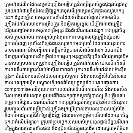
ក្រុមហ៊ុនផលិតដែកសម្រាប់គ្រឿងអេឡិចត្រូនិកប្រើ​ប្រាស់ក្នុងផ្ទះផ្តល់នូវអត្ថ
ប្រយោជន៍ជាច្រើនដែលធ្វើឱ្យពួកគេខុសពីអ្នកផ្សេងទៀតក្នុងឧស្សាហកម្ម
នេះ។ ដំបូងឡើយ សមត្ថភាពផលិតដែលទំនើបរបស់ពួកគេអាចផលិត
គ្រឿងដែកដែលមានភាពត្រឹមត្រូវ និងស្ថិតស្ថេរខ្ពស់ ដើម្បីធានាថាគ្រឿង
បរិក្ខារបញ្ចប់មានសមត្ថភាពត្រឹមត្រូវ និងដំណើរការបានល្អ។ ការប្តេជ្ញាចិត្ត
របស់ក្រុមហ៊ុនចំពោះការគ្រប់គ្រងគុណភាព បណ្តាលឱ្យគ្រឿងផ្សំរបស់
ពួកគេបំពេញ ឬលើសពីស្តង់ដារឧស្សាហកម្មជាប្រចាំ ដែលកាត់បន្ថយការ
ទាមទារធានា និងបង្កើនភាពជឿទុកចិត្តបានលើផលិតផល។ ចំណេះដឹង
ជំនាញរបស់ពួកគេលើកម្រិតដែកផ្សេងៗ អនុញ្ញាតឱ្យជ្រើសរើសវត្ថុធាតុដើម
បានសមស្របតាមតម្រូវការគ្រឿងអេឡិចត្រូនិកជាក់លាក់ ដោយមិនគិតពី
ការធន់នឹងការច្រេះសំរាប់ម៉ាស៊ីនបោកគក់ ឬការធន់នឹងកំដៅសំរាប់ម៉ាស៊ីន
អូវុន។ ដំណើរការផលិតដែលមានប្រសិទ្ធភាព និងការសន្សំសំចៃនៃវិសាល
ភាពរបស់ក្រុមហ៊ុន បណ្តាលឱ្យមានតំលៃប្រកួតប្រជែងដោយគ្មានការ
compromise លើគុណភាព។ ពេលវេលាដំណើរការរហ័ស និងការផលិត
ដែលអាចបត់បែនបាន ជួយអតិថិជនរក្សាថ្នាក់ស្តុកឱ្យបានល្អ និងឆ្លើយតប
តម្រូវការទីផ្សារបានឆាប់រហ័ស។ ការប្តេជ្ញាចិត្តរបស់ក្រុមហ៊ុនចំពោះនិរន្តភាព
រួមបញ្ចូលទាំងការប្រើប្រាស់គ្រឿងចក្រប្រើប្រាស់ថាមពលបានសន្សំសំចៃ
និងការអនុវត្តកម្មវិធីកែច្នៃឡើងវិញ ដែលទាក់ទាញម៉ាកយីហោដែលយកចិត្ត
ទុកដាក់លើបរិស្ថាន។ ក្រុមគាំទ្របច្ចេកទេសរបស់ក្រុមហ៊ុនផ្តល់ជំនួយដ៏មាន
តម្លៃក្នុងការរចនាផលិតផល និងជ្រើសរើសវត្ថុធាតុដើម ដោយជួយអតិថិជន