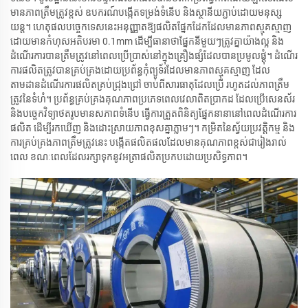
មាន​ភាព​ត្រឹមត្រូវ​ខ្ពស់​ ឧបករណ៍​បង្កើត​ទម្រង់​ទំនើប និង​ស្ថានីយ​ភ្ជាប់​ដោយ​មនុស្ស
យន្ត។ ហេតុ​ផល​បច្ចេកទេស​នេះ​អនុញ្ញាត​ឱ្យ​ផលិត​ផ្នែក​ដែក​ដែល​មាន​ភាព​ស្មុគស្មាញ​
ដោយ​មាន​កំហុស​អតិបរមា​ 0.1mm ដើម្បី​ធានា​ថា​ផ្នែក​នីមួយៗ​ត្រូវគ្នា​យ៉ាង​ល្អ និង​
ដំណើរការ​បាន​ត្រឹមត្រូវ​នៅ​ពេល​ប្រើ​ប្រាស់​នៅ​ក្នុង​គ្រឿង​ផ្សំ​ដែល​បាន​ប្រមូល​ផ្តុំ​។ ដំណើរ
ការ​ផលិត​ត្រូវ​បាន​គ្រប់​គ្រង​ដោយ​ប្រព័ន្ធ​កុំព្យូទ័រ​ដែល​មាន​ភាព​ស្មុគស្មាញ ដែល​
តាមដាន​ដំណើរការ​ផលិត​គ្រប់​ជ្រុង​ជ្រៅ ចាប់ពី​សារធាតុ​ដែល​ប្រើ រហូត​ដល់​ភាព​ត្រឹម
ត្រូវ​នៃ​ទំហំ។ ប្រព័ន្ធ​គ្រប់​គ្រង​គុណភាព​ប្រភេទ​ពេល​វេលា​ពិត​ប្រាកដ ដែល​ប្រើ​សេនស័រ
និង​បច្ចេកវិទ្យា​ថត​រូប​មាន​សភាព​ទំនើប ធ្វើការ​ត្រួត​ពិនិត្យ​ផ្នែក​នានា​នៅ​ពេល​ដំណើរការ​
ផលិត ដើម្បី​រក​ឃើញ និង​ដោះស្រាយ​ភាព​ខុស​គ្នា​ភ្លាមៗ។ កម្រិត​នៃ​ស្វ័យប្រវត្តិកម្ម និង​
ការ​គ្រប់​គ្រង​ភាព​ត្រឹមត្រូវ​នេះ បង្កើត​ផលិតផល​ដែល​មាន​គុណភាព​ខ្ពស់​ជា​រៀងរាល់​
ពេល ខណៈ​ពេល​ដែល​រក្សា​ទុក​នូវ​អត្រា​ផលិត​ប្រកប​ដោយ​ប្រសិទ្ធភាព។