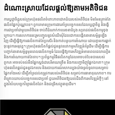
ដំណោះស្រាយដែលផ្តល់ឱ្យតាមអតិថិជន
ការប្តេជ្ញាចិត្តរបស់ក្រុមហ៊ុនផលិតចំពោះភាពជោគជ័យរបស់អតិថិជន មិនមែនគ្រាន់តែ
ផលិតផ្នែកប៉ុណ្ណោះទេ។ ពួកគេមានក្រុមការងារគាំទ្របច្ចេកទេសដែលប្តេជ្ញាចិត្ត និងធ្វើ
ការជាប្រចាំជាមួយអតិថិជន ចាប់ពីដំណាក់កាលរចនាដំបូង រហូតដល់ផលិតកម្មចុង
ក្រោយ។ ការសហការនេះរួមបញ្ចូលនូវសំណើសុំដែលជាការបង្កើតរចនាសម្ព័ន្ធឡើង
វិញ ដើម្បីធ្វើឱ្យការផលិតកាន់តែប្រសើរ និងកាត់បន្ថយការចំណាយ ដោយគ្មានការធ្លាក់
ចុះនូវការអនុវត្ត។ ក្រុមហ៊ុនផលិតក៏ផ្តល់ជូននូវសេវាកម្មអភិវឌ្ឍន៍គំរូដើម ដើម្បីធ្វើការ
បញ្ជាក់រចនាសម្ព័ន្ធមុនពេលផលិតកម្មធំ ដែលធ្វើឱ្យការអភិវឌ្ឍន៍មានពេលវេលាលឿន
និងការចំណាយកាន់តែទាប។ ប្រព័ន្ធកម្មវិធីផលិតកម្មដែលអាចបត់បែនបានរបស់
ពួកគេ អាចទប់ទល់នឹងផ្នែកស្តង់ដារបរិមាណច្រើន និងការបញ្ជាទិញផ្នែកឯកតា។ ក្រុម
ហ៊ុនផលិតផ្តល់ជូននូវឯកសារ និងរបាយការណ៍សាកល្បងយ៉ាងទូលំទូលាយសម្រាប់
ផ្នែកទាំងអស់ ដើម្បីគាំទ្រដល់តម្រូវការរបស់អតិថិជន សម្រាប់ការធានាគុណភាព។ ការ
ពិគ្រោះយោបល់បច្ចេកទេសជាប្រចាំ ជួយអតិថិជនឱ្យយល់ដឹងពីការអភិវឌ្ឍន៍ថ្មីៗ នៅ
ក្នុងវិស័យបច្ចេកវិទ្យាផលិតដែក និងជម្រើសវត្ថុធាតុដើម។