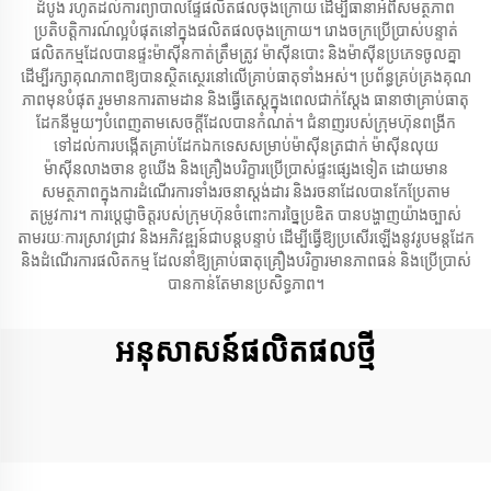
ដំបូង រហូតដល់ការព្យាបាលផ្ទៃផលិតផលចុងក្រោយ ដើម្បីធានាអំពីសមត្ថភាព
ប្រតិបត្តិការណ៍ល្អបំផុតនៅក្នុងផលិតផលចុងក្រោយ។ រោងចក្រប្រើប្រាស់បន្ទាត់
ផលិតកម្មដែលបានផ្ទះម៉ាស៊ីនកាត់ត្រឹមត្រូវ ម៉ាស៊ីនបោះ និងម៉ាស៊ីនប្រភេទចូលគ្នា
ដើម្បីរក្សាគុណភាពឱ្យបានស្ថិតស្ថេរនៅលើគ្រាប់ធាតុទាំងអស់។ ប្រព័ន្ធគ្រប់គ្រងគុណ
ភាពមុនបំផុត រួមមានការតាមដាន និងធ្វើតេស្តក្នុងពេលជាក់ស្តែង ធានាថាគ្រាប់ធាតុ
ដែកនីមួយៗបំពេញតាមសេចក្តីដែលបានកំណត់។ ជំនាញរបស់ក្រុមហ៊ុនពង្រីក
ទៅដល់ការបង្កើតគ្រាប់ដែកឯកទេសសម្រាប់ម៉ាស៊ីនត្រជាក់ ម៉ាស៊ីនលុយ
ម៉ាស៊ីនលាងចាន ខូឃើង និងគ្រឿងបរិក្ខារប្រើប្រាស់ផ្ទះផ្សេងទៀត ដោយមាន
សមត្ថភាពក្នុងការដំណើរការទាំងរចនាស្តង់ដារ និងរចនាដែលបានកែប្រែតាម
តម្រូវការ។ ការប្តេជ្ញាចិត្តរបស់ក្រុមហ៊ុនចំពោះការច្នៃប្រឌិត បានបង្ហាញយ៉ាងច្បាស់
តាមរយៈការស្រាវជ្រាវ និងអភិវឌ្ឍន៍ជាបន្តបន្ទាប់ ដើម្បីធ្វើឱ្យប្រសើរឡើងនូវរូបមន្តដែក
និងដំណើរការផលិតកម្ម ដែលនាំឱ្យគ្រាប់ធាតុគ្រឿងបរិក្ខារមានភាពធន់ និងប្រើប្រាស់
បានកាន់តែមានប្រសិទ្ធភាព។
អនុសាសន៍ផលិតផលថ្មី