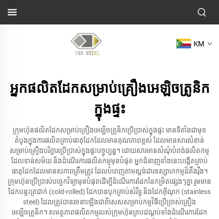
KM
អ្នកផលិតដែកសម្រាប់គ្រឿងអេឡិចត្រូនិក
ក្នុងផ្ទះ
ក្រុមហ៊ុនផលិតដែកសម្រាប់គ្រឿងអេឡិចត្រូនិកប្រើ​ប្រាស់​ក្នុងផ្ទះ មានទីតាំងជាមុខ
តំបូងក្នុងការផលិតគ្រាប់ធាតុដែកដែលមានគុណភាពខ្ពស់ ដែលមានសារសំខាន់
សម្រាប់គ្រឿងបរិក្ខារប្រើប្រាស់ក្នុងផ្ទះបច្ចុប្បន្ន។ ដោយសារមានសំណុំបំពង់ផលិតកម្ម
ដែលទាន់សម័យ និងដំណើរការផលិតកម្មមុនបំផុត អ្នកជំនាញទាំងនេះបង្កើតគ្រាប់
ធាតុដែកដែលមានសភាពត្រឹមត្រូវ ដែលបំពេញតាមស្តង់ដារឧស្សាហកម្មដ៏តឹងរ៉ឹង។
ក្រុមហ៊ុនប្រើប្រាស់បច្ចេកវិទ្យាមុនបំផុតដើម្បីដំណើរការដែកនៃកម្រិតផ្សេងៗគ្នា រួមមាន
ដែកបន្ទះត្រជាក់ (cold-rolled) ដែកបានបុកគ្រាប់សំរឹទ្ធ និងដែកអ៊ីណុក (stainless
steel) ដែលត្រូវបានរចនាឡើងជាពិសេសសម្រាប់កម្មវិធីប្រើប្រាស់គ្រឿង
អេឡិចត្រូនិក។ សមត្ថភាពផលិតកម្មរបស់ក្រុមហ៊ុនគ្របដណ្តប់ទាំងដំណើរការដែក