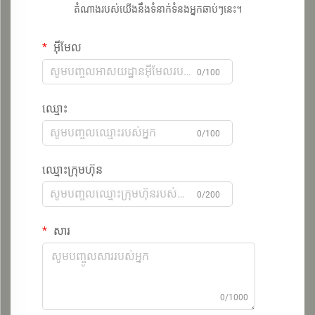
តំណាងរបស់យើងនឹងទំនាក់ទំនងអ្នកឆាប់ៗនេះ។
អ៊ីមែល
0/100
ឈ្មោះ
0/100
ឈ្មោះក្រុមហ៊ុន
0/200
សារ
0/1000