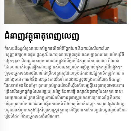
ជំនាញ​វត្ថុធាតុ​ពេញ​លេញ
ចំណេះដឹងទូលំទូលាយរបស់អ្នកផលិតអំពីផ្នែកដែក និងការដំណើរការដែក
អនុញ្ញាតឱ្យពួកគេផ្តល់ជូននូវដំណោះស្រាយវត្ថុធាតុដ៏មានសក្តានុពលសម្រាប់កម្មវិធី
ផ្សេងៗគ្នា។ ជំនាញរបស់ពួកគេមានចម្បងអំពីថ្នាក់ដែក រួមទាំងអាលោហៈពិសេស
ដែលបានអភិវឌ្ឍន៍ឡើងដោយផ្តោតសំខាន់សម្រាប់ការប្រើប្រាស់ក្នុងកម្មវិធីផ្សេងៗ។
ក្រុមបច្ចេកទេសអាចណែនាំជម្រើសវត្ថុធាតុដែលល្អបំផុតដោយផ្អែកលើតម្រូវការជាក់
លាក់ដូចជា ការធន់នឹងការច្រេះ ភាពរឹងមាំ ភាពងាយស្រួលក្នុងការបំលែង និងកត្តា
ដែលទាក់ទងនឹងតម្លៃ។ ពួកគេគ្រប់គ្រងយ៉ាងតឹងរ៉ឹងលើសម្បត្តិនៃវត្ថុធាតុតាមរយៈការ
ជ្រើសរើសអ្នកផ្គត់ផ្គង់ដោយប្រុងប្រយ័ត្ន និងការធ្វើតេស្តលើវត្ថុធាតុដែលទទួលបាន។
សមត្ថភាពរបស់អ្នកផលិតក្នុងការដំណើរការវត្ថុធាតុរួមមានការព្យាបាលផ្ទៃ និងការ
បន្ថែមស្រទាប់ការពារដែលបង្កើនភាពធន់ និងទស្សន៍ទាក់ទាញ។ ការស្រាវជ្រាវជាបន្ត
បន្ទាប់របស់ពួកគេក្នុងផ្នែកវិទ្យាសាស្ត្រវត្ថុធាតុ នាំឱ្យមានការកែលម្អជាបន្តបន្ទាប់លើការ
រៀបចំដែក និងបច្ចេកទេសដំណើរការ។