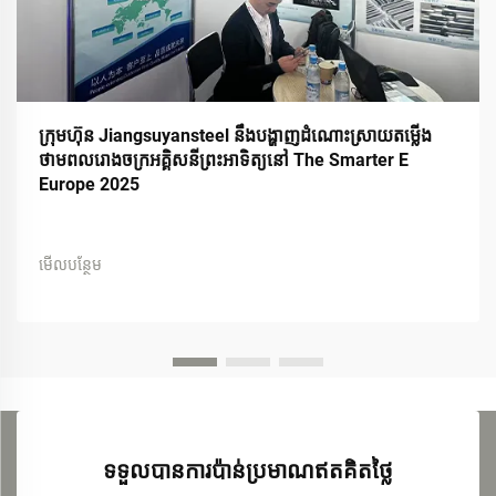
ក្រុមហ៊ុន Jiangsuyansteel នឹងបង្ហាញដំណោះស្រាយតម្លើង
ថាមពលរោងចក្រអគ្គិសនីព្រះអាទិត្យនៅ The Smarter E
Europe 2025
មើលបន្ថែម
ទទួលបានការប៉ាន់ប្រមាណឥតគិតថ្លៃ