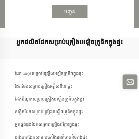
បញ្ជូន
អ្នកផលិតដែកសម្រាប់គ្រឿងអេឡិចត្រូនិកក្នុងផ្ទះ
ដែក cuộl សម្រាប់គ្រឿងអេឡិចត្រូនិចក្នុងផ្ទះ
ដែកថែបសម្រាប់គ្រឿងអគ្គិសនីនៅផ្ទះ
ដែកអ៊ីណុកសម្រាប់គ្រឿងអេឡិចត្រូនិចក្នុងផ្ទះ
សន្លឹកដែកសម្រាប់គ្រឿងអេឡិចត្រូនិចក្នុងផ្ទះ
អ្នកផ្គត់ផ្គង់ដែកសម្រាប់គ្រឿងបរិក្ខារក្នុងផ្ទះ
រោងចក្រដែកសម្រាប់គ្រឿងអេឡិចត្រូនិចក្នុងផ្ទះ