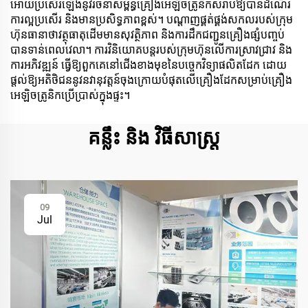
អោយប្រសើរឡើងនូវរចនាសម្ព័ន្ធគ្រឿងអេឡិចត្រូនិកសំរាប់ឱ្យបានដំណើរ
ការល្អប្រសើរ និងមានប្រសិទ្ធភាពខ្ពស់។ បណ្តាញផ្គត់ផ្គង់សកលរបស់ក្រុម
ហ៊ុនធានាថាវត្ថុធាតុដើមមានសុវត្ថិភាព និងការដឹកជញ្ជូនគ្រឿងផ្សំបញ្ចប់
បានទាន់ពេលវេលា។ ការវិនិយោគបន្តរបស់ក្រុមហ៊ុនលើការស្រាវជ្រាវ និង
ការអភិវឌ្ឍន៍ ធ្វើឱ្យពួកគេនៅជើងខាងមុខនៃបច្ចេកវិទ្យាផលិតដែក ដោយ
ផ្តល់ឱ្យអតិថិជននូវនវានុវត្តន៍ចុងក្រោយបំផុតលើគ្រឿងដែកសម្រាប់គ្រឿង
អេឡិចត្រូនិកប្រើ​ប្រាស់ក្នុងផ្ទះ។
គន្លឹះ និង វិធីសាស្ត្រ
09
Jul