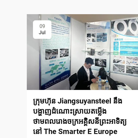
09
Jul
ក្រុមហ៊ុន Jiangsuyansteel នឹង
បង្ហាញដំណោះស្រាយតម្លើង
ថាមពលរោងចក្រអគ្គិសនីព្រះអាទិត្យ
នៅ The Smarter E Europe