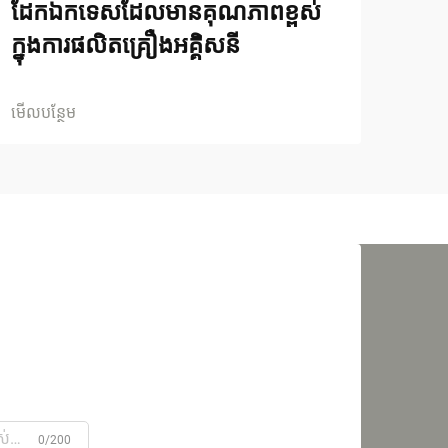
ដែកឯកទេសដែលមានគុណភាពខ្ពស់
ក្នុងការផលិតគ្រឿងអគ្គិសនី
មើលបន្ថែម
0/200