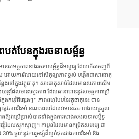
បត់​បែន​ក្នុង​រចនាសម្ព័ន្ធ
នសមត្ថភាពខាងរចនាសម្ព័ន្ធដ៏អស្ចារ្យ ដែលកើតចេញពី
ដោយការរំលាយនៅសីតុណ្ហភាពខ្ពស់ បង្កើតជាសារធាតុ
ីកន្លែងនៅក្នុងវត្ថុធាតុ។ សារធាតុសាច់ដែលមានសភាពសើម
ាខាងយន្តដែលមានស្ថេរភាព ដែលធានាបាននូវសមត្ថភាពប្រើ
្នុងកម្មវិធីផ្សេងៗ។ ភាពពហុបែបនៃវត្ថុធាតុនេះ បាន
ក្សានូវភាពរឹងមាំ ខណៈពេលដែលវាមានសភាពងាយស្រួល
ាតឱ្យវាប្រើប្រាស់បានទាំងក្នុងការសាងសង់រចនាសម្ព័ន្ធ
ារផ្សំដែលស្មុគស្មាញ។ កាបូនដែលមានកម្រិតសមរម្យ ជា
30% ផ្តល់នូវការរួមផ្សំដ៏ល្អបំផុតរវាងភាពរឹងមាំ និង