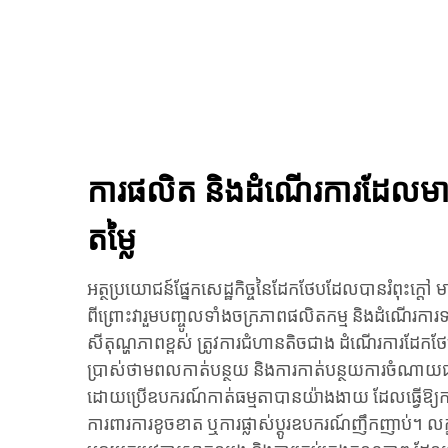
ការផលិត និងដំណើរការដែលមាន
តម្លៃ
អត្ថប្រយោជន៍ផ្នែកសេដ្ឋកិច្ចនៃដែកថែបដែលបានរំពុះក្តៅ
ពីព្រោះវារួមបញ្ចូលទាំងចក្រភាពផលិតកម្ម និងដំណើរការទ
សីតុណ្ហភាពខ្ពស់ ត្រូវការជំហានតិចជាង ដំណើរការដែកថែ
ប្រាស់ថាមពលកាត់បន្ថយ និងការកាត់បន្ថយការចំណាយផ
ដោយប្រើឧបករណ៍កាត់ធម្មតាបានយ៉ាងងាយ ដែលធ្វើឱ្យកា
ការពារការខូចខាត ឬការផ្លាស់ប្ដូរឧបករណ៍ញឹកញាប់។ លក្