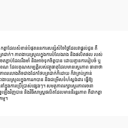
 កត្តាដែលសំខាន់បំផុតននការសន្សំសំចៃថ្លៃដែលវាផ្តល់ជូន គឺ
ជាក់។ ភាពងាយស្រួលក្នុងការបំលែងរាង និងផលិតផល របស់
ណុចតភ្ជាប់ដែលរឹងមាំ និងអាចទុកចិត្តបាន ដោយគ្មានការរៀបចំ ឬ
ណង់ ខណៈដែលគុណសម្បត្តិរបស់វត្ថុធាតុដែលមានស្ថេរភាព ធានាថា
ៅមានភាពរលោងតិចជាងដែកថែបត្រជាក់ក៏ដោយ ក៏វាគ្រប់គ្រាន់
ពងាយស្រួលក្នុងការរកបាន និងជម្រើសទំហំស្តង់ដារ ធ្វើឱ្យ
ក្នុងការប្រើប្រាស់ផ្សេងៗ។ សមត្ថភាពរក្សាស្ថេរភាពរចនា
នៃឡើងវិញបាន និងវិធីសាស្ត្រផលិតដែលមាននិរន្តរភាព គឺជាកត្តា
កម្ម។