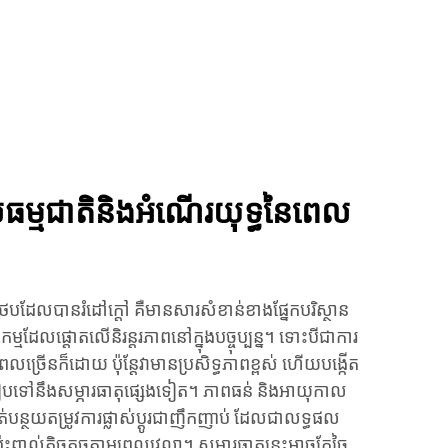
ធម្មជាតិនិងអំណើរយុទ្ធនៃពេល
បដែលបានរំដៅក្តៅ គឺមានសារសំខាន់ខាងផ្នែកបរិស្ថាន
ម្មដែលផ្តោតលើនិរន្តរភាពនៅក្នុងបច្ចុប្បន្ន។ ទោះបីជាការ
ពលច្រើនក៏ដោយ ប៉ុន្តែវាមានប្រសិទ្ធភាពខ្ពស់ ហើយបង្កើត
ៀបទៅនឹងសម្ភារធាតុផ្សេងទៀត។ ភាពធន់ និងអាយុកាល
ាត់បន្ថយតម្រូវការផ្លាស់ប្ដូរជាញឹកញាប់ ដែលជាលទ្ធផល
ប៉ះពាល់តិចតួចតាមពេលវេលា។ សម្ភារធាតុនេះអាចកែច្នៃ