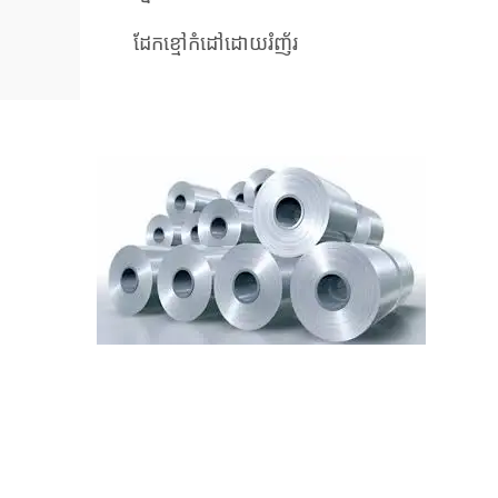
ដែកខ្មៅកំដៅដោយរំញ័រ