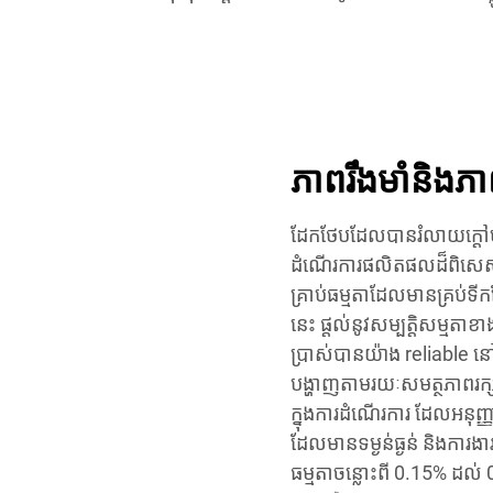
ភាពរឹងមាំនិង​ភាព​
ដែកថែបដែលបានរំលាយក្តៅមា
ដំណើរការផលិតផលដ៏ពិសេស 
គ្រាប់ធម្មតាដែលមានគ្រប់ទ
នេះ ផ្តល់នូវសម្បត្តិសម្មត
ប្រាស់បានយ៉ាង reliable នៅក
បង្ហាញតាមរយៈសមត្ថភាពរ
ក្នុងការដំណើរការ ដែលអនុញ្ញ
ដែលមានទម្ងន់ធ្ងន់ និងការង
ធម្មតាចន្លោះពី 0.15% ដល់ 0.