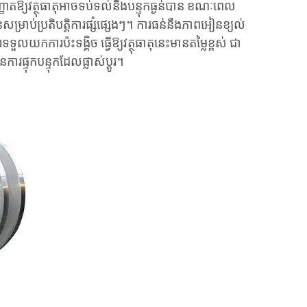
ាតឱ្យវត្ថុធាតុអាចទប់ទល់នឹងបន្ទុកធ្ងន់បាន ខណៈពេល
ម្រាប់ប្រតិបត្តិការផ្សំផ្សេងៗ។ ការធន់នឹងភាពអៀនខ្យល់
ទទួលយកការប៉ះទង្គិច ធ្វើឱ្យវត្ថុធាតុនេះមានតម្លៃខ្ពស់ ជា
ារផ្ទុកបន្ទុកដែលផ្លាស់ប្តូរ។