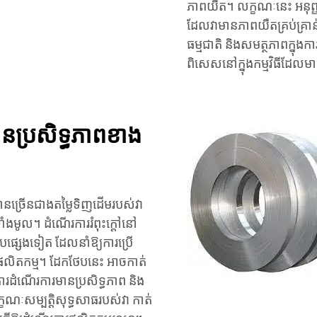
ភាពយឺត។ លក្ខណៈនេះ អនុញ្ញ
ដែលវាមានភាពយឺតគ្រប់គ្រាន់ស
ធម្មជាតិ និងសមត្ថភាពក្នុងការ
ពិសេសនៅក្នុងកម្មវិធីដែលមានក
ប្រសិទ្ធភាពខាង
 មានច្រើនជាងតម្លៃទិញដើមរបស់វា
ាំងមូល។ ដំណើរការរំពុះក្តៅនៅ
បផ្សេងទៀត ដែលនាំឱ្យការប្រើ
លិតកម្ម។ ដែកថែបនេះ អាចកាត់
រដំណើរការមានប្រសិទ្ធភាព និង
ខណៈសម្បត្តិសុទ្ធសាធរបស់វា កាត់