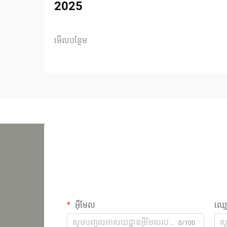
2025
មើលបន្ថែម
អ៊ីមែល
ឈ្ម
0/100