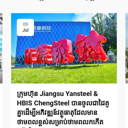
09
Jul
ក្រុមហ៊ុន Jiangsu Yansteel &
HBIS ChengSteel បានចូលជាដៃគូ
គ្នាដើម្បីអភិវឌ្ឍន៍វត្ថុធាតុដែលមាន
ថាមពលខ្ពស់សម្រាប់ថាមពលកកើត