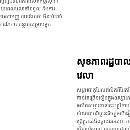
្វើឱ្យដំណើរការផលិតកម្មរលូន។
ន្ថយពេលវេលាចាំទទួល និងការ
ារសាមញ្ញ បានន័យថា មិនចាំបាច់
រណ៍កាត់បន្ថយសម្រាប់អ្នក
សុខភាពរដ្ឋបាល
វេលា
សម្ភារធាតុដែលផលិតពីដែកថែ
កាន់តែច្រើនឡើងក្នុងឧស្សាហក
ផលិតសម្ភារធាតុនេះ ប្រើថាម
សំណល់បរិស្ថានតិចតួចបើធ
ប្រើប្រាស់វែងឆ្ងាយរបស់វា ក
ធ្វើឱ្យបរិស្ថានបានទទួលផល