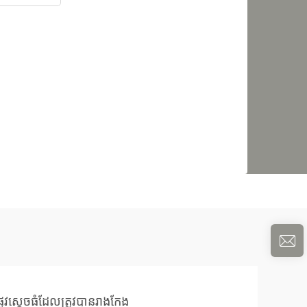
ផ្លូវស្តេចធំដែលត្រូវបានរាងកែង