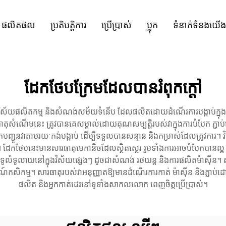
ផលិតផល
ប្រតិបត្តិការ
ប្រើប្រាស់
ប្លុក
ទំនាក់ទំនងយើង
ដែកថែបក្រែមដែលបានរំពុកក្ដៅ
ុងវិស័យផលិតកម្ម និងសំណង់សម័យទំនើប ដែលផលិតដោយដំណើរការបង្កាប់ក្នុង
ំណើមនេះ ត្រូវបានគេសម្គាល់ដោយគុណសម្បត្តិរបស់វាក្នុងការបំបែក ភ្ជាប
បញ្ជូនវាតាមរយៈកង់បង្កាប់ ដើម្បីទទួលបានសន្មាន និងកម្រាស់ដែលត្រូវ
ដែកថែបនេះមានសារធាតុមេកានិចដែលស្ថិតស្ថេរ រួមទាំងការអាចបំបែកបានល្អ និ
ងទូលំទូលាយនៅក្នុងវិស័យផ្សេងៗ ដូចជាសំណង់ រថយន្ត និងការផលិតម៉ាស៊ីន។
ងឧបករណ៍កសិកម្ម។ សារធាតុរបស់វាអនុញ្ញាតឱ្យមានដំណើរការកាត់ ម៉ាស៊ីន និងភ្
ផលិត និងអ្នកកាត់ដេរនៅទូទាំងសាកលលោក ពេញចិត្តប្រើប្រាស់។