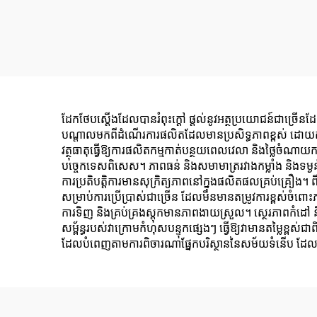
ដែកថែបស្តើងដែលបានរំពុះក្តៅ ផ្តល់នូវអត្ថប្រយោជន៍ជាច្រើនដែល
បណ្តាលមកពីដំណើរការផលិតដែលមានប្រសិទ្ធភាពខ្ពស់ ដោយ
វត្ថុធាតុធ្វើឱ្យការផលិតកម្មកាត់បន្ថយពេលវេលា និងថ្លៃចំណាយ
បច្ចេកទេសពិសេស។ ភាពធន់ និងសមាមាត្ររវាងកម្លាំង និងទម្ងន់
ការប្រតិបត្តិការមានសុក្រិត្យភាពនៅក្នុងផលិតផលគ្រប់គ្រឿង។ 
សម្រាប់ការប្រើប្រាស់ជាច្រើន ដែលមិនមានតម្រូវការខ្ពស់ចំពោះភ
ការទិញ និងគ្រប់គ្រងស្តុកមានភាពងាយស្រួល។ ស្ថេរភាពកំដៅ និ
សម្ព័ន្ធរបស់វាក្រោមកំហុសបន្ទុកផ្សេងៗ ធ្វើឱ្យវាមានតម្លៃខ្
ដែលបំពេញតាមការពិចារណាផ្នែកបរិស្ថាននៃសម័យទំនើប ដែលធ្វើ