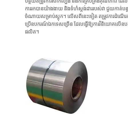
បន្ថយតម្រូវការសាកល្បង និងការគ្រប់គ្រងគុណភាព ដែលធ
ការរកបានយ៉ាងងាយ និងទំហំស្តង់ដាររបស់វា ជួយកាត់ប
ចំណាយសម្រាប់ស្តុក។ លើសពីនេះទៀត តម្រូវការដំណើរក
ប្រើឧបករណ៍ឯកទេសច្រើន ដែលធ្វើឱ្យការវិនិយោគលើឧបក
ផលិត។