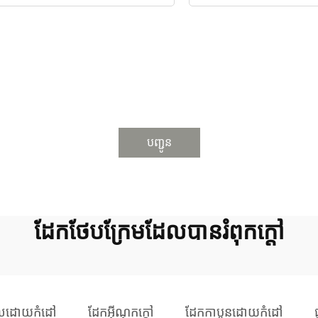
បញ្ជូន
ដែកថែបក្រែមដែលបានរំពុកក្ដៅ
លដោយកំដៅ
ដែកអ៊ីណុកក្តៅ
ដែកកាបូនដោយកំដៅ