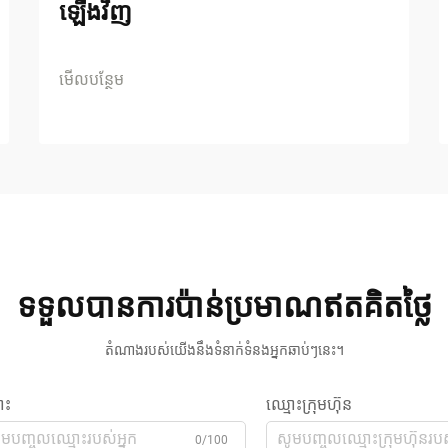
ឡើងវិញ
មើលបន្ថែម
ទទួលបានការប៉ាន់ប្រមាណឥតគិតថ្លៃ
តំណាងរបស់យើងនឹងទំនាក់ទំនងអ្នកឆាប់ៗនេះ។
ោះ
ឈ្មោះក្រុមហ៊ុន
0/100