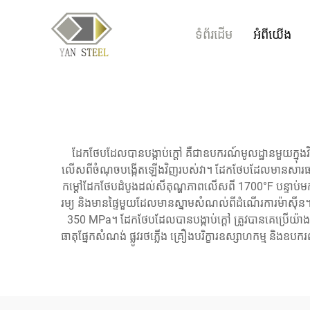
ទំព័រដើម
អំពីយើង
ដែកថែបដែលបានបង្កាប់ក្តៅ គឺជាឧបករណ៍មូលដ្ឋានមួយក្ន
លើសពីចំណុចបង្កើតឡើងវិញរបស់វា។ ដែកថែបដែលមានសារធាតុស
កម្តៅដែកថែបដំបូងដល់សីតុណ្ហភាពលើសពី 1700°F បន្ទាប់មក
រម្យ និងមានផ្ទៃមួយដែលមានស្នាមសំណល់ពីដំណើរការម៉ាស៊ីន។ 
350 MPa។ ដែកថែបដែលបានបង្កាប់ក្តៅ ត្រូវបានគេប្រើយ៉ា
ធាតុផ្នែកសំណង់ ផ្លូវរថភ្លើង គ្រឿងបរិក្ខារឧស្សាហកម្ម និ