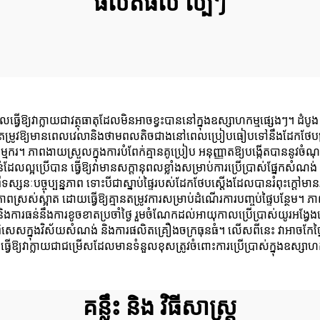
ផលិតផល ល្បីៗ
ធ្វើឱ្យវាក្លាយជាវត្ថុធាតុដែលមិនអាចខ្វះបាននៅក្នុងឧស្សាហកម្មផ្សេងៗ។ ដំបូង
តម្រូវឱ្យមានពេលវេលានិងថាមពលតិចជាងនៅពេលប្រៀបធៀបទៅនឹងដែកថែបត្រ
កម្មករ។ ភាពងាយស្រួលក្នុងការបំពែក់គ្មានគូប្រៀប អនុញ្ញាតឱ្យបង្កើតបាននូវចំ
ដែលល្អប្រើបាន ធ្វើឱ្យវាមានសក្តានុពលខ្លាំងសម្រាប់ការប្រើប្រាស់ផ្នែកសំ
ពីទស្សនៈបច្ចុប្បន្នភាព ទោះបីជាស្នាប់ផ្ទៃរបស់ដែកថែបស្តើងដែលបានរំពុះក្ត
ាពស្រស់ស្អាត ដោយធ្វើឱ្យគ្មានតម្រូវការសម្រាប់ដំណើរការបញ្ចប់ផ្ទៃបន្ថែម។ ភា
ងការធន់នឹងការខូចខាតប្រចាំថ្ងៃ រួមចំណែកដល់អាយុកាលប្រើប្រាស់យូរអង្វែងនៅ
ពស់ជាពិសេសក្នុងវិស័យសំណង់ និងការផលិតគ្រឿងចក្រធុនធំ។ លើសពីនេះ វាអាចកែច្
ឱ្យវាក្លាយជាជម្រើសដែលមានទំនួលខុសត្រូវចំពោះការប្រើប្រាស់ក្នុងឧស្សាហ
គន្លឹះ និង វិធីសាស្ត្រ