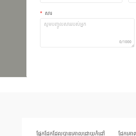
សារ
0/1000
ផ្នែកដែកដែលបានគោលដោយកំដៅ
ដែកគោ