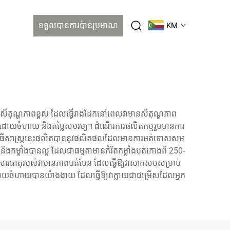
ទទួលបានការប៉ាន់ប្រមាណ
KM
សីតុណ្ហភាពខ្ពស់ ដែលធ្វើរាងដែកនៅពេលវាមានសីតុណ្ហភាព
់ដោយចំហាយ និងតម្លៃសមរម្យ។ ដំណើរការផលិតកម្មរួមមានការ
ការ។ វិធីសាស្ត្រនេះផលិតបាននូវផលិតផលដែលមានការអត់ទោសសម
ងកម្លាំងបានល្អ ដែលជាធម្មតាមានកំរិតកម្លាំងបត់កោងពី 250-
 សារធាតុរបស់វាមានភាពបត់បែន ដែលធ្វើឱ្យវាសាកសមសម្រាប់
ជាប់ដោយចំហាយបានយ៉ាងងាយ ដែលធ្វើឱ្យវាក្លាយជាជម្រើសដែលអ្នក