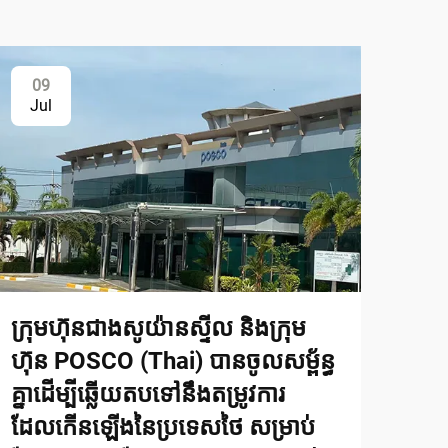
09
Jul
ក្រុមហ៊ុនជាងសូយ៉ានស្ទីល និងក្រុម
ហ៊ុន POSCO (Thai) បានចូលសម្ព័ន្ធ
គ្នាដើម្បីឆ្លើយតបទៅនឹងតម្រូវការ
ដែលកើនឡើងនៃប្រទេសថៃ សម្រាប់