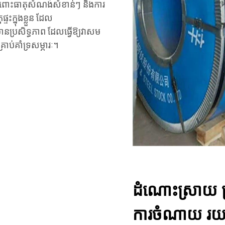
ចំពោះធាតុសំណង់សំខាន់ៗ និងការ
ទះក្នុងខ្លួន ដែល
ានប្រសិទ្ធភាព ដែលធ្វើឱ្យវាសម
ាប់គាំទ្រសម្ភារៈ។
ដំណោះស្រាយ ប្
ការចំណាយ រយ