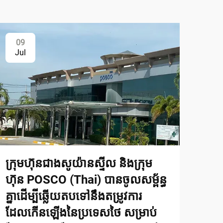
09
Jul
ក្រុមហ៊ុនជាងសូយ៉ានស្ទីល និងក្រុម
ហ៊ុន POSCO (Thai) បានចូលសម្ព័ន្ធ
គ្នាដើម្បីឆ្លើយតបទៅនឹងតម្រូវការ
ដែលកើនឡើងនៃប្រទេសថៃ សម្រាប់