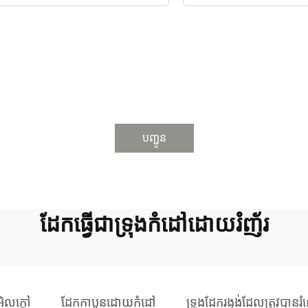
បញ្ជូន
ដែកធ្វើជាទ្រុងកំដៅដោយរំញ័រ
អិលក្តៅ
ដែកកាបូនដោយកំដៅ
ទ្រូងដែករង្វង់ដែលត្រូវបាន