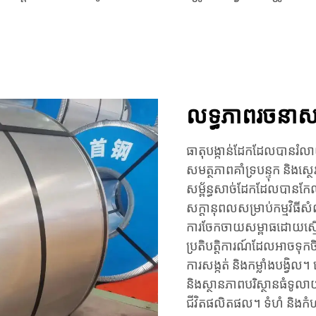
លទ្ធភាពរចនាសម្
ធាតុបង្កាន់ដែកដែលបានរំលាយ
សមត្ថភាពគាំទ្របន្ទុក និងស្ថ
សម្ព័ន្ធសាច់ដែកដែលបានកែលម
សក្ដានុពលសម្រាប់កម្មវិធីស
ការចែកចាយសម្ពាធដោយស្មើសា
ប្រតិបត្តិការណ៍ដែលអាចទុកច
ការសង្កត់ និងកម្លាំងបង្វិល។
និងស្ថានភាពបរិស្ថានធំទូលាយ
ជីវិតផលិតផល។ ទំហំ និងកំហ