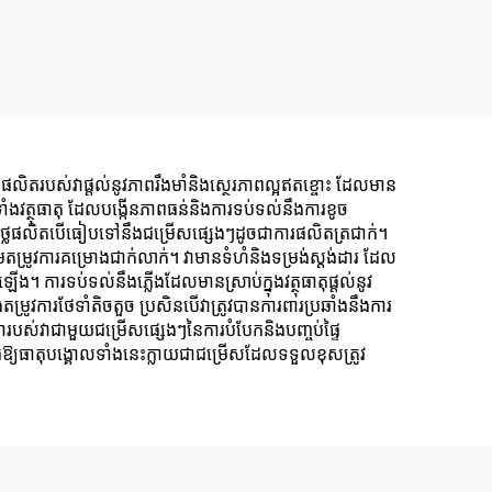
លិតរបស់វាផ្តល់នូវភាពរឹងមាំនិងស្ថេរភាពល្អឥតខ្ចោះ ដែលមាន
ាំងវត្ថុធាតុ ដែលបង្កើនភាពធន់និងការទប់ទល់នឹងការខូច
ថយថ្លៃផលិតបើធៀបទៅនឹងជម្រើសផ្សេងៗដូចជាការផលិតត្រជាក់។
មតម្រូវការគម្រោងជាក់លាក់។ វាមានទំហំនិងទម្រង់ស្តង់ដារ ដែល
 ការទប់ទល់នឹងភ្លើងដែលមានស្រាប់ក្នុងវត្ថុធាតុផ្តល់នូវ
ូវការថែទាំតិចតួច ប្រសិនបើវាត្រូវបានការពារប្រឆាំងនឹងការ
គ្នារបស់វាជាមួយជម្រើសផ្សេងៗនៃការបំបែកនិងបញ្ចប់ផ្ទៃ
ើឱ្យធាតុបង្គោលទាំងនេះក្លាយជាជម្រើសដែលទទួលខុសត្រូវ