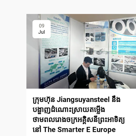
09
Jul
ក្រុមហ៊ុន Jiangsuyansteel នឹង
បង្ហាញដំណោះស្រាយតម្លើង
ថាមពលរោងចក្រអគ្គិសនីព្រះអាទិត្យ
នៅ The Smarter E Europe