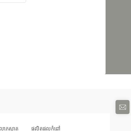
រំលោភស្អាត
ផលិតផលកំដៅ