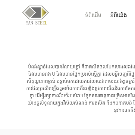
ទំព័រដើម
អំពីយើង
បំពង់​ស្ពាន់​ដែល​បាន​រំលាយ​ក្តៅ គឺ​ជា​ផលិតផល​ដែក​សាងសង់​ដែ
ដែល​មាន​រាង U ដែល​មាន​ផ្នែក​ប្រអប់​ស្មើ​គ្នា ដែល​បន្លឺ​ចេញ​ព
សីតុណ្ហភាព​ខ្ពស់ បន្ទាប់មក​ដោយ​ការ​រំលាយ​វា​តាម​រយៈ​ខ្សែ​ចក្រ
កាន់តែ​ប្រសើរឡើង រួមទាំង​ការ​កើន​ឡើង​នូវ​ភាព​យឺត​និង​ការ​ចែកចា
គ្នា ដើម្បី​រក្សា​ភាព​រឹងមាំ​របស់​វា។ ផ្នែក​សារធាតុ​ភាគច្រើន​មាន​
យ៉ាង​ទូលំទូលាយ​ក្នុង​វិស័យ​សំណង់ ការផលិត និង​គមនាគមន៍ ដែល​បម្រ
នូវ​ការ​ធន់