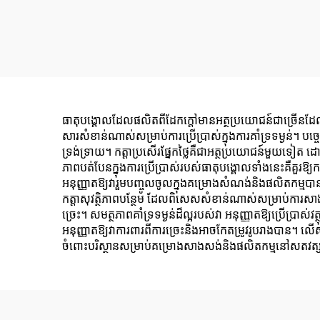
ធាតុបង្គោលដែលផលិតពីដែកក្តៅមានអត្ថប្រយោជន៍ជាច្រើនដែលធ្
សារសំខាន់ណាស់សម្រាប់ការប្រើប្រាស់ក្នុងការគាំទ្រទម្ងន់។ 
ទ្រង់ទ្រាយ។ កត្តាប្រសើរផ្នែកថ្លៃគឺជាអត្ថប្រយោជន៍មួយទ
ភាពបត់បែនក្នុងការប្រើប្រាស់របស់ធាតុបង្គោលទាំងនេះគឺគួរឱ្
អនុញ្ញាតឱ្យវារួមបញ្ចូលចូលក្នុងគម្រោងសំណង់និងផលិតកម្មបា
កត្តាសុវត្ថិភាពបន្ថែម ដែលពិសេសសំខាន់ណាស់សម្រាប់ការសាងស
ច្រេះ។ សមត្ថភាពគាំទ្រទម្ងន់ដ៏ល្អរបស់វា អនុញ្ញាតឱ្យប្រើប្រ
អនុញ្ញាតឱ្យវាការពារពីការច្រេះនិងអាចកែតម្រូវរូបរាងបាន
ចំពោះបរិស្ថានសម្រាប់គម្រោងសាងសង់និងផលិតកម្មនៅសតវត