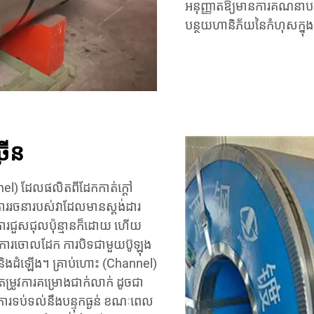
អនុញ្ញាតឱ្យមានការគណនាបន
បន្ថយហានិភ័យនៃកំហុសក្នុង
រើន
nnel) ដែលផលិតពីដែកកាត់ក្តៅ
ា។ ការរចនារបស់វាដែលមានស្តង់ដារ
ិងការជួសជុលប៉ុន្មានក៏ដោយ ហើយ
ចជា​ការចោលដែក​ ការបិទជាមួយប៊ូឡុង
នា និងដំឡើង។ គ្រាប់ហោះ (Channel)
ម្រូវការគម្រោងជាក់លាក់ ដូចជា
នុងការទប់ទល់នឹងបន្ទុកធ្ងន់ ខណៈពេល