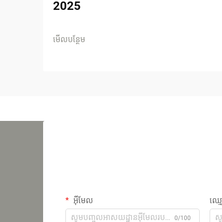
2025
មើលបន្ថែម
អ៊ីមែល
ឈ្ម
0/100