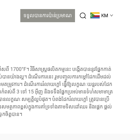
ទទួលបានការប៉ាន់ប្រមាណ
KM
1700°F។ វិធីសាស្ត្រ​ផលិតកម្ម​នេះ បង្កើត​បាន​នូវ​ផ្នែក​កាត់​
់​បាន​យ៉ាង​ល្អ។ ដំណើរការ​នេះ រួមបញ្ចូល​ការ​កម្តៅ​ដែក​ដើម​ដល់​
​តម្រូវការ។ ដំណើរការ​រំលាយ​ក្តៅ ធ្វើ​ឱ្យ​លក្ខណៈ​យន្ត​របស់​ដែក​
​កំពស់​ពី 3 ទៅ 15 អ៊ីញ និង​ទទឹង​ផ្នែក​ប្រអប់​មាន​ទំហំ​សមាមាត្រ​
បាន​លក្ខណៈ​សម្បត្តិ​ល្អ​បំផុត។ បំពង់​ដែក​រំលាយ​ក្តៅ ត្រូវបាន​ប្រើ​
្ថភាព​ខ្ពស់​ក្នុង​ការ​គាំទ្រ​ទាំង​តាម​ទិសដៅ​ឈរ និង​ផ្តេក ផ្តល់​
ុកចិត្ត​បាន។