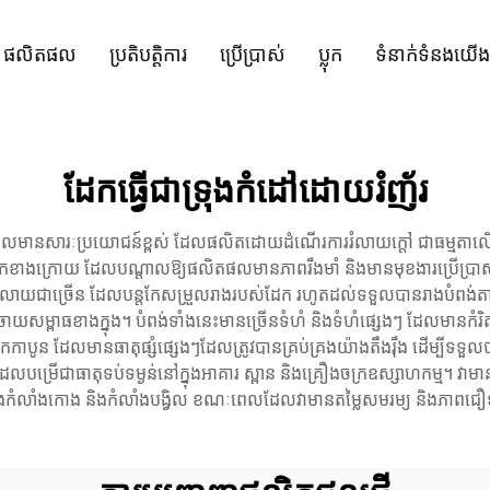
ផលិតផល
ប្រតិបត្តិការ
ប្រើប្រាស់
ប្លុក
ទំនាក់ទំនងយើង
ដែកធ្វើជាទ្រុងកំដៅដោយរំញ័រ
ល​មាន​សារៈ​ប្រយោជន៍​ខ្ពស់ ដែល​ផលិត​ដោយ​ដំណើរការ​រំលាយ​ក្តៅ ជាធម្មតា​លើស​ពី 
ី​ផ្នែក​ខាងក្រោយ ដែល​បណ្តាល​ឱ្យ​ផលិតផល​មាន​ភាព​រឹងមាំ និង​មាន​មុខងារ​ប្រើប្រាស
​រំលាយ​ជា​ច្រើន ដែល​បន្ត​កែសម្រួល​រាង​របស់​ដែក រហូតដល់​ទទួល​បាន​រាង​បំពង់​តាម
យ​សម្ពាធ​ខាងក្នុង។ បំពង់​ទាំងនេះ​មាន​ច្រើន​ទំហំ និង​ទំហំ​ផ្សេងៗ ដែល​មាន​កំរិត
ដែក​កាបូន ដែល​មាន​ធាតុ​ផ្សំ​ផ្សេងៗ​ដែល​ត្រូវ​បាន​គ្រប់គ្រង​យ៉ាង​តឹងរ៉ឹង ដើម្បី​ទទួល​
ើ​ជា​ធាតុ​ទប់​ទម្ងន់​នៅ​ក្នុង​អាគារ ស្ពាន និង​គ្រឿង​ចក្រ​ឧស្សាហកម្ម។ វា​មាន​សមត
​នឹង​កំលាំង​កោង និង​កំលាំង​បង្វិល ខណៈ​ពេល​ដែល​វា​មាន​តម្លៃ​សមរម្យ និង​ភាព​ជឿទ