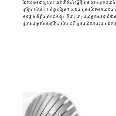
ដែលវាមានស្ថេរភាពទៅលើទំហំ ធ្វើឱ្យវាមានសក្ដានុពល
ប្រើប្រាស់ជាការគាំទ្របន្ថែម។ សារធាតុរបស់វាមានសារធាតុផ្
អនុញ្ញាតឱ្យចែកចាយបន្ទុក និងគ្រប់គ្រងសម្ពាធបានយ៉ាងម
ស្របសម្រាប់ការប្រើប្រាស់ចាប់ពីគ្រោងសំណង់ រហូតដល់គ្រ