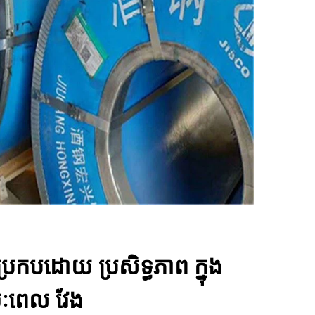
រកបដោយ ប្រសិទ្ធភាព ក្នុង
ៈពេល វែង