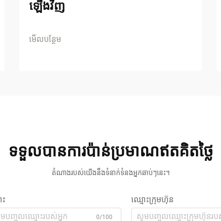
ឡើងវិញ
មើលបន្ថែម
ទទួលបានការប៉ាន់ប្រមាណឥតគិតថ្លៃ
តំណាងរបស់យើងនឹងទំនាក់ទំនងអ្នកឆាប់ៗនេះ។
ោះ
ឈ្មោះក្រុមហ៊ុន
0/100