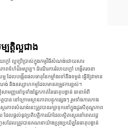
បត្តិល្អជាង
ក្តៅ ល្អប្រើប្រាស់ក្នុងកម្មវិធីសំណង់ដោយសារ
េរភាពទំហំដ៏អស្ចារ្យ។ ដំណើរការរំលាយក្តៅ បង្កើតរចនា
្អ ដែលបង្កើនផលធាតុនៃកម្លាំងទៅនឹងទម្ងន់ ធ្វើឱ្យវាមាន
ំណង់ និងឧស្សាហកម្មដែលមានតម្រូវការខ្ពស់។
មញ្ញនៅទូទាំងផ្នែកកាត់នៃធាតុបង្កាន់ ធានាអំពី
ិត្តបាន នៅក្រោមស្ថានភាពបន្ទុកផ្សេងៗ រួមទាំងការកោង
 ស្ថេរភាពសំណង់នេះត្រូវបានរក្សាទុកនៅក្នុងជួរសីតុណ្ហភាព
 ដែលផ្តល់នូវប្រតិបត្តិការណ៍ដែលស្ថិតស្ថេរនៅពេលវដ្ត
ុសដែលត្រូវបានគណនាយ៉ាងប្រុងប្រយ័ត្ននៃធាតុបង្កាន់