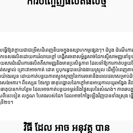
ការបញ្ចេញផលិតផលថ្មី
វើឱ្យវាក្លាយជាជម្រើសដ៏ពេញនិយមក្នុងឧស្សាហកម្មផ្សេងៗ។ ដំបូង ដំណើរការផ
បច្ចេកទេសផលិតដោយការរំលាយក្តៅ បង្កើតរចនាសម្ព័ន្ធសាច់ដែកស្មើសាមញ្ញនៅទូទ
ៀត ដោយសារដំណើរការផលិតគឺសាមញ្ញនិងមានប្រសិទ្ធភាព ដែលនាំឱ្យការកាត់បន្
យកត់សម្គាល់ ព្រោះវាអាចកាត់ ដោត ឬបុករន្ធបានយ៉ាងងាយស្រួល ដើម្បីបំពេញតា
នយ៉ាងរលូន ដោយកាត់បន្ថយភាពស្មុគស្មាញនៃការរចនានិងពេលវេលាសម្រាប់ដំឡើង។
ង់អគារ។ ពីទស្សនៈថែរក្សា ធាតុបង្គោលដែកក្តៅមានអាយុកាលយូរអង្វែង និងតម្រ
ាស់វត្ថុធាតុបានកក់បន្ថែម ដែលអាចកាត់បន្ថយទម្ងន់និងថ្លៃសរុបនៃសំណង់។ ភាពឆប
។ លើសពីនេះទៀត លក្ខណៈបៃតងរបស់ដែក ដែលអាចកែច្នៃឡើងវិញបានទាំងស្រុង ធ្វ
្សទី២១។
វិធី ដែល អាច អនុវត្ត បាន