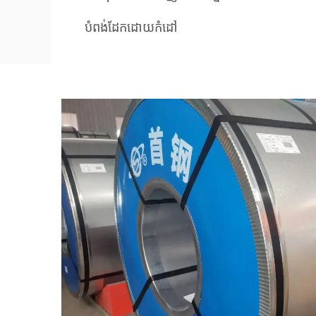
បំពង់ដែកដោយកំដៅ