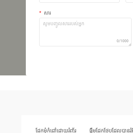
សារ
0/1000
ដែកមុំកំដៅដោយរំញ័រ
ធ្នឹមដែកថែបដែលបានរំ