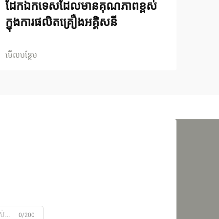
ដែកឯកទេសដែលមានគុណភាពខ្ពស់
ក្នុងការផលិតគ្រឿងអគ្គិសនី
មើលបន្ថែម
0/200