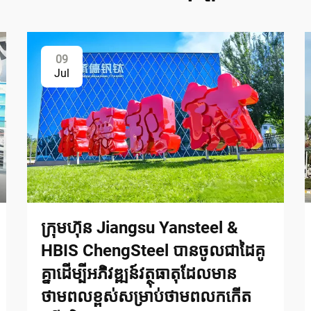
09
Jul
ក្រុមហ៊ុន Jiangsu Yansteel &
HBIS ChengSteel បានចូលជាដៃគូ
គ្នាដើម្បីអភិវឌ្ឍន៍វត្ថុធាតុដែលមាន
ថាមពលខ្ពស់សម្រាប់ថាមពលកកើត