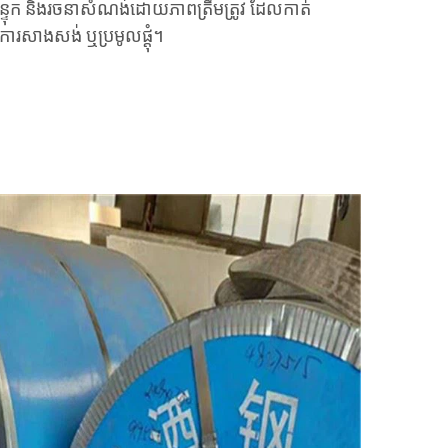
្ទុក និងរចនាសំណង់ដោយភាពត្រឹមត្រូវ ដែលកាត់
ការសាងសង់ ឬប្រមូលផ្តុំ។