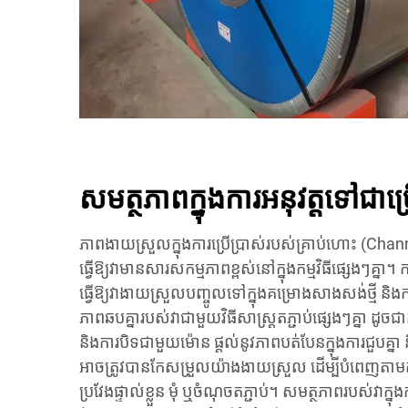
សមត្ថភាពក្នុងការអនុវត្តទៅជាច្
ភាពងាយស្រួលក្នុងការប្រើប្រាស់របស់គ្រាប់ហោះ (Cha
ធ្វើឱ្យវាមានសារសកម្មភាពខ្ពស់នៅក្នុងកម្មវិធីផ្សេងៗគ្ន
ធ្វើឱ្យវាងាយស្រួលបញ្ចូលទៅក្នុងគម្រោងសាងសង់ថ្មី ន
ភាពឆបគ្នារបស់វាជាមួយវិធីសាស្ត្រតភ្ជាប់ផ្សេងៗគ្នា ដូ
និងការបិទជាមួយម៉ោន ផ្តល់នូវភាពបត់បែនក្នុងការជួបគ្
អាចត្រូវបានកែសម្រួលយ៉ាងងាយស្រួល ដើម្បីបំពេញតាមត
ប្រវែងផ្ទាល់ខ្លួន មុំ ឬចំណុចតភ្ជាប់។ សមត្ថភាពរបស់វាក្