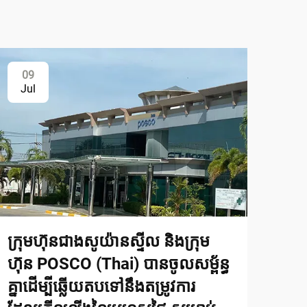
09
Jul
ក្រុមហ៊ុនជាងសូយ៉ានស្ទីល និងក្រុម
ហ៊ុន POSCO (Thai) បានចូលសម្ព័ន្ធ
គ្នាដើម្បីឆ្លើយតបទៅនឹងតម្រូវការ