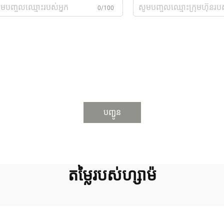
0/100
បញ្ជូន
តម្លៃ​របស់​ហ្សាម៉