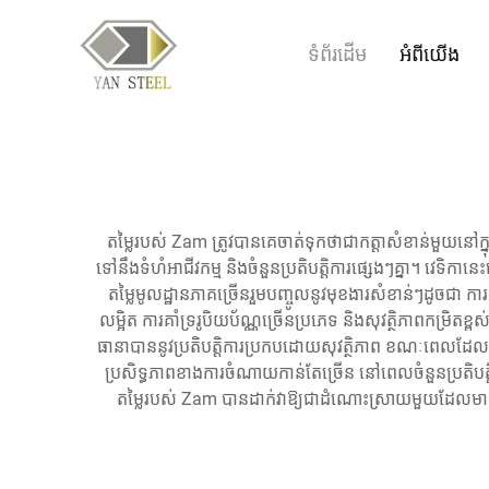
ទំព័រដើម
អំពីយើង
តម្លៃរបស់ Zam ត្រូវបានគេចាត់ទុកថាជាកត្តាសំខាន់មួយនៅក
ទៅនឹងទំហំអាជីវកម្ម និងចំនួនប្រតិបត្តិការផ្សេងៗគ្នា។ វេទិក
តម្លៃមូលដ្ឋានភាគច្រើនរួមបញ្ចូលនូវមុខងារសំខាន់ៗដូចជា កា
លម្អិត ការគាំទ្ររូបិយប័ណ្ណច្រើនប្រភេទ និងសុវត្ថិភាពកម្រិតខ
ធានាបាននូវប្រតិបត្តិការប្រកបដោយសុវត្ថិភាព ខណៈពេលដែលវាមាន
ប្រសិទ្ធភាពខាងការចំណាយកាន់តែច្រើន នៅពេលចំនួនប្រតិបត្
តម្លៃរបស់ Zam បានដាក់វាឱ្យជាដំណោះស្រាយមួយដែលមានតម្ល