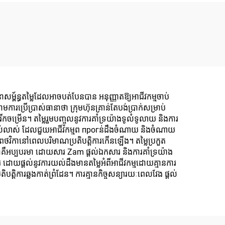
សម្ព័ន្ធតម្លៃដែលអាចបត់បែនបាន អនុញ្ញាតឱ្យអាជីវកម្មចាប់
រប្រើប្រាស់ធានាថា ក្រុមហ៊ុនគ្រាន់តែបង់ប្រាក់សម្រាប់
ចម្រើន។ តម្លៃរួមបញ្ចូលនូវការគាំទ្រយ៉ាងទូលំទូលាយ និងការ
ច្បាស់លាស់ ដែលជួយអាជីវកម្មព прогន់ដឹងចំណាយ និងចំណាយ
ទ្ធភាពថវិកានៅពេលបរិមាណប្រតិបត្តិការកើនឡើង។ តម្លៃប្រកួត
គ្នាគឺអប្បបរមា ដោយសារ Zam ផ្តល់ឯកសារ និងការគាំទ្រយ៉ាង
 ដោយផ្តល់នូវការយល់ដឹងមានតម្លៃអំពីអាជីវកម្មដោយគ្មានការ
បត្តិការឆ្លងកាត់ព្រំដែន។ ការគ្មានកិច្ចសន្យារយៈពេលវែង ផ្តល់