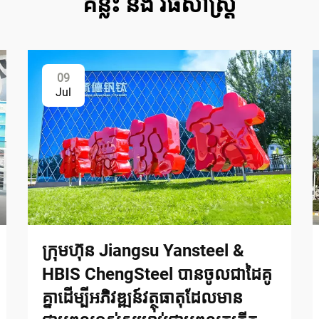
គន្លឹះ និង វិធីសាស្ត្រ
09
Jul
ក្រុមហ៊ុន Jiangsu Yansteel &
HBIS ChengSteel បានចូលជាដៃគូ
គ្នាដើម្បីអភិវឌ្ឍន៍វត្ថុធាតុដែលមាន