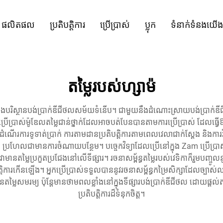
ផលិតផល
ប្រតិបត្តិការ
ប្រើប្រាស់
ប្លុក
ទំនាក់ទំនងយើង
តម្លៃ​របស់​ហ្សាម៉
្នុងបរិស្ថានបង់ប្រាក់ឌីជីថលសម័យទំនើប។ ជាមួយនឹងដំណោះស្រាយបង់ប្រាក់ឌីជ
ានេះប្រើប្រាស់ម៉ូឌែលតម្លៃជាន់ថ្នាក់ដែលអាចបត់បែនបានតាមការប្រើប្រាស់ ដែលធ្
រដំណើរការទូទាត់ប្រាក់ ការតាមដានប្រតិបត្តិការតាមពេលវេលាជាក់ស្តែង និងការ
្ពស់ ប្រហែលជាមានការចំណាយបន្ថែម។ បច្ចេកវិទ្យាដែលប្រើនៅក្នុង Zam ប្រើប្រាស
តម្លៃប្រកួតប្រជែងនៅលើទីផ្សារ។ រចនាសម្ព័ន្ធតម្លៃរបស់វេទិកាក៏រួមបញ្ចូលនូវក
តិការកើនឡើង។ អ្នកប្រើប្រាស់ទទួលបាននូវរចនាសម្ព័ន្ធកម្រៃសិក្សាដែលច្បាស
ៃសមរម្យ ប៉ុន្តែមានថាមពលខ្លាំងនៅក្នុងទីផ្សារបង់ប្រាក់ឌីជីថល ដោយផ្តល់ត
ប្រតិបត្តិការដ៏ទំនុកចិត្ត។