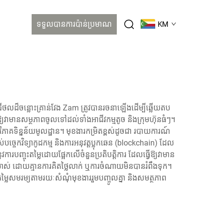
ទទួលបានការប៉ាន់ប្រមាណ
KM
ីថលដ៏ចន្លោះគ្រាន់វែង Zam ត្រូវបានរចនាឡើងដើម្បីឆ្លើយតប
វើឱ្យវាមានសម្ថភាពចូលទៅដល់ទាំងអាជីវកម្មតូច និងក្រុមហ៊ុនធំៗ។
វិភាគទិន្នន័យមូលដ្ឋាន។ មុខងារកម្រិតខ្ពស់ដូចជា របាយការណ៍
់បច្ចេកវិទ្យាកូដកម្ម និងការអនុវត្តប្លុកឆេន (blockchain) ដែល
ារបញ្ចុះតម្លៃដោយផ្អែកលើចំនួនប្រតិបត្តិការ ដែលធ្វើឱ្យវាមាន
់លាស់ ដោយគ្មានការគិតថ្លៃលាក់ ឬការចំណាយមិនបានរំពឹងទុក។
ម្លៃសមរម្យតាមរយៈសំណុំមុខងាររួមបញ្ចូលគ្នា និងសមត្ថភាព