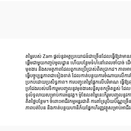
តម្លៃរបស់ Zam ផ្តល់នូវអត្ថប្រយោជន៍ជាច្រើនដែលធ្វើឱ្យវាមា
ផ្តើមជាមួយកញ្ចប់មូលដ្ឋាន ហើយបន្ថែមទំហំនៅពេលចាំបាច់ ដើម្
មុខងារ និងសមត្ថភាពដែលពួកគេប្រើប្រាស់ពិតប្រាកដ។ ភាពអាចប
ធ្វើបច្ចុប្បន្នភាពជាទៀងទាត់ ដែលកាត់បន្ថយការចំណាយលើកា
ប្រកបដោយប្រសិទ្ធភាព។ ការបញ្ចុះតម្លៃផ្អែកលើបរិមាណ ធ្វើឱ្យរង
ប្រជែងរបស់វេទិការួមបញ្ចូលនូវមុខងារសន្តិសុខកម្រិតខ្ពស់ ដ
ទូលំទូលាយសម្រាប់ការអនុវត្ត។ ម៉ូឌែលតម្លៃនេះក៏រួមបញ្ចូល
គិតថ្លៃបន្ថែម។ ចំពោះអាជីវកម្មអន្តរជាតិ ការគាំទ្ររូបិយប័ណ្ណច
ភាពបត់បែន និងកាត់បន្ថយហានិភ័យផ្នែកហិរញ្ញវត្ថុសម្រាប់អាជីវ