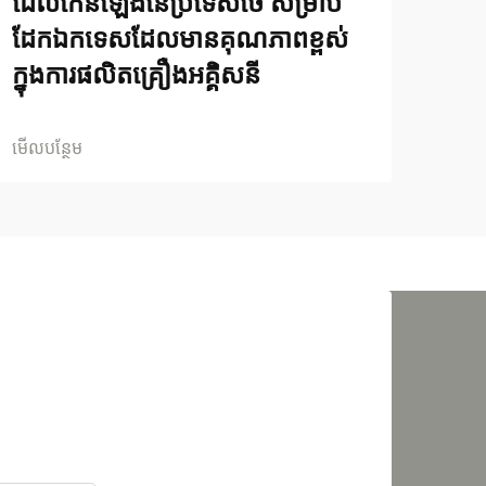
ដែលកើនឡើងនៃប្រទេសថៃ សម្រាប់
ដែកឯកទេសដែលមានគុណភាពខ្ពស់
ក្នុងការផលិតគ្រឿងអគ្គិសនី
មើលបន្ថែម