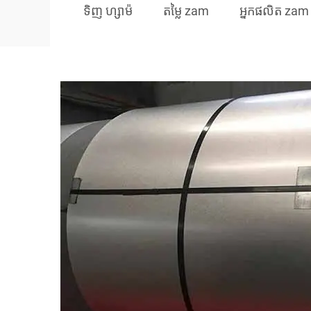
ទិញ​ ហ្សាម៉
តម្លៃ zam
អ្នកផលិត zam