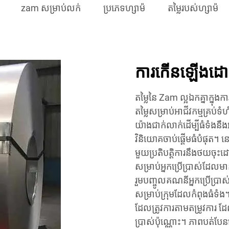
zam សម្រាប់លក់
ប្រភេទ​ហ្សាម៉
តម្លៃ​របស់​ហ្សាម៉
ការកើនឡើងដោយ
តម្លៃនៃ Zam ល្អឯកគ្នាក្នុង
តម្លៃសម្រាប់អាជីវកម្មគ្រប់ទំ
យ៉ាងជាក់លាក់ដើម្បីធំទំងនឹង
វិនិយោគចាប់ផ្តើមធំបំផុត។
មួយប្រតិបត្តិការនឹងថយចុះដោ
សម្រាប់អ្នកប្រើប្រាស់ដែលមា
រួមបញ្ចូលគណនីអ្នកប្រើប្រាស
សម្រាប់ក្រុមដែលកំពុងធំទំង
ដែលត្រូវការតាមតម្រូវការ ដ
ប្រាស់ប៉ុណ្ណោះ។ ភាពបត់បែ