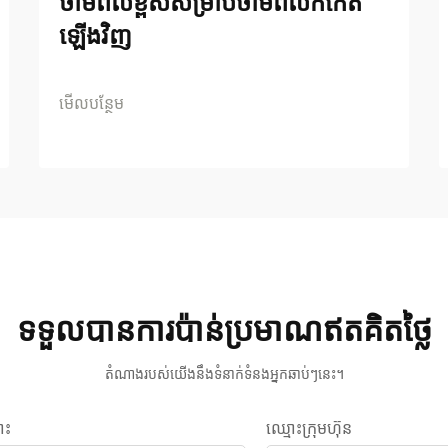
ថាមពលខ្ពស់សម្រាប់ថាមពលកកើត
ឡើងវិញ
មើលបន្ថែម
ទទួលបានការប៉ាន់ប្រមាណឥតគិតថ្លៃ
តំណាងរបស់យើងនឹងទំនាក់ទំនងអ្នកឆាប់ៗនេះ។
ោះ
ឈ្មោះក្រុមហ៊ុន