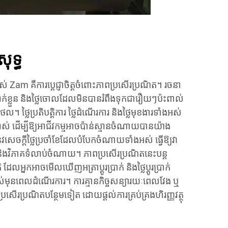
សុទ្ធ
ស់ Zam គឺការប្តេជ្ញាចិត្តចំពោះភាពប្រសើរប្រណិត។ រចនា
លៃលាក់ខ្លួន និងថ្លៃចោលដែលមិនបានរំពឹងទុកជារឿយៗប៉ះពាល់
 ថ្លៃប្រតិបត្តិការ ថ្លៃដំណើរការ និងថ្លៃមុខងារទាំងអស់
លាស់ ដើម្បីឱ្យអាជីវកម្មអាចប៉ាន់ស្មានចំណាយបានយ៉ាង
ននូវសេចក្តីថ្លៃ​ប្រចាំខែដែលបំបែកចំណាយទាំងអស់ ធ្វើឱ្យវា
និងវិភាគទំលាប់ចំណាយ។ ភាពប្រសើរប្រណិតនេះបន្ត
ិ ដែលអ្នកអាចមើលឃើញអត្រាប្តូរប្រាក់ និងថ្លៃប្តូរប្រាក់
ស់មុនពេលដំណើរការ។ ការគ្មានកិច្ចសន្យារយៈពេលវែង ឬ
ប្រសើរប្រណិតបន្ថែមទៀត ដោយផ្តល់ការគ្រប់គ្រងហិរញ្ញវត្ថុ