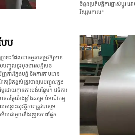
ចំនួនប្រតិបត្តិការផ្លាស់ប្
វិស្សមកាល។
របែប
យប្រទះ ដែលជាធម្មតាតម្រូវឱ្យមាន
រួមបញ្ចូលនូវមុខងារសន្តិសុខ
ើញការក្លែងបន្លំ និងការតាមដាន
ិតខ្ពស់ត្រូវបានរួមបញ្ចូលក្នុង
្លៃដោយគ្មានការបង់បន្ថែម។ វេទិការ
មានតម្លៃយ៉ាងខ្លាំងសម្រាប់អាជីវកម្ម
ចន្លោះសុវត្ថិភាពត្រូវបានរួម
់សម័យជាមួយនឹងវឌ្ឍនភាពផ្នែក