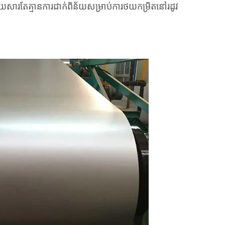
តូរ ដោយសារតែគ្មានការដាក់ពិន័យសម្រាប់ការថយកម្រិតនៅរដូវ