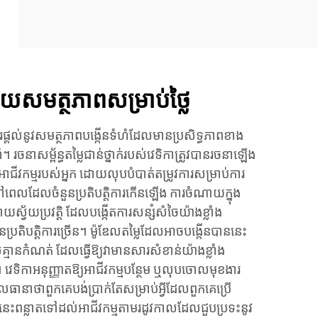
សមត្ថភាពសម្រាប់ថ្លៃ
ការផ្តល់នូវសមត្ថភាពបង្កើនទំហំដែលមានប្រសិទ្ធភាពខាង
ហំ។ រចនាសម្ព័ន្ធតម្លៃជាន់ថ្នាក់របស់វេទិកាត្រូវបានរចនាឡើង
អាជីវកម្មរបស់អ្នក ដោយលុបបំបាត់តម្រូវការសម្រាប់ការ
 នៅពេលដែលចំនួនប្រតិបត្តិការកើនឡើង ការចំណាយក្នុង
យស្វ័យប្រវត្តិ ដែលបង្កើតការសន្សំសំចៃយ៉ាងខ្លាំង
នប្រតិបត្តិការច្រើន។ ម៉ូឌែលតម្លៃដែលអាចបង្កើនបាននេះ
់គ្មានកំណត់ ដែលធ្វើឱ្យវាមានសារសំខាន់យ៉ាងខ្លាំង
។ វេទិកាអនុញ្ញាតឱ្យអាជីវកម្មបន្ថែម ឬលុបចោលមុខងារ
ែលធានាថាពួកគេបង់ប្រាក់តែសម្រាប់អ្វីដែលពួកគេប្រើ
ននេះពន្លាតទៅដល់អាជីវកម្មតាមរដូវកាលដែលជួបប្រទះនូវ