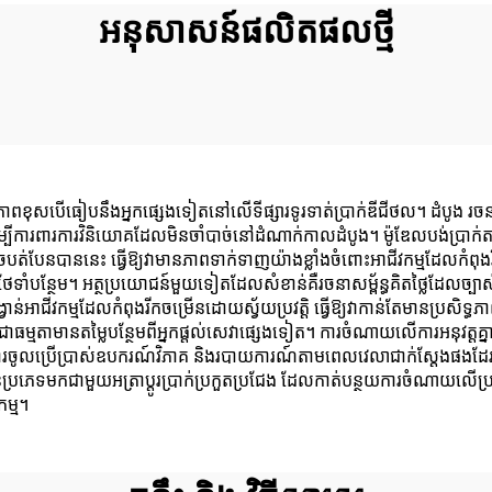
អនុសាសន៍ផលិតផលថ្មី
នភាពខុសបើធៀបនឹងអ្នកផ្សេងទៀតនៅលើទីផ្សារទូរទាត់ប្រាក់ឌីជីថល។ ដំបូង រចនា
បីការពារការវិនិយោគដែលមិនចាំបាច់នៅដំណាក់កាលដំបូង។ ម៉ូឌែលបង់ប្រាក់តាមកា
ត់បែនបាននេះ ធ្វើឱ្យវាមានភាពទាក់ទាញយ៉ាងខ្លាំងចំពោះអាជីវកម្មដែលកំពុងរីក
រថែទាំបន្ថែម។ អត្ថប្រយោជន៍មួយទៀតដែលសំខាន់គឺរចនាសម្ព័ន្ធគិតថ្លៃដែល
្វាន់អាជីវកម្មដែលកំពុងរីកចម្រើនដោយស្វ័យប្រវត្តិ ធ្វើឱ្យវាកាន់តែមានប្រសិ
ែលជាធម្មតាមានតម្លៃបន្ថែមពីអ្នកផ្តល់សេវាផ្សេងទៀត។ ការចំណាយលើការអនុវត្ត
នូវការចូលប្រើប្រាស់ឧបករណ៍វិភាគ និងរបាយការណ៍តាមពេលវេលាជាក់ស្តែងផងដែរ
្រើនប្រភេទមកជាមួយអត្រាប្តូរប្រាក់ប្រកួតប្រជែង ដែលកាត់បន្ថយការចំណាយលើប្រតិ
កម្ម។