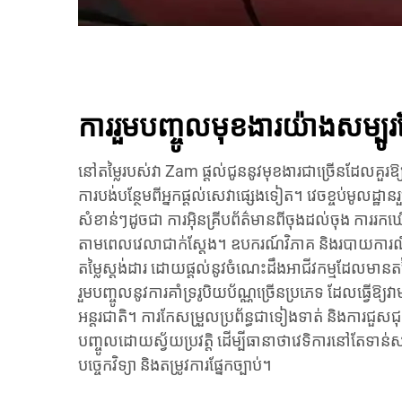
ការរួមបញ្ចូលមុខងារយ៉ាងសម្បូ
នៅតម្លៃរបស់វា Zam ផ្តល់ជូននូវមុខងារជាច្រើនដែលគួរឱ្
ការបង់បន្ថែមពីអ្នកផ្តល់សេវាផ្សេងទៀត។ វេចខ្ចប់មូលដ្ឋាន
សំខាន់ៗដូចជា ការអ៊ិនគ្រីបព័ត៌មានពីចុងដល់ចុង ការរកឃ
តាមពេលវេលាជាក់ស្តែង។ ឧបករណ៍វិភាគ និងរបាយការណ៍កម្រ
តម្លៃស្តង់ដារ ដោយផ្តល់នូវចំណេះដឹងអាជីវកម្មដែលមានតម
រួមបញ្ចូលនូវការគាំទ្ររូបិយប័ណ្ណច្រើនប្រភេទ ដែលធ្វើឱ្យវា
អន្តរជាតិ។ ការកែសម្រួលប្រព័ន្ធជាទៀងទាត់ និងការជួសជុល
បញ្ចូលដោយស្វ័យប្រវត្តិ ដើម្បីធានាថាវេទិការនៅតែទាន
បច្ចេកវិទ្យា និងតម្រូវការផ្នែកច្បាប់។