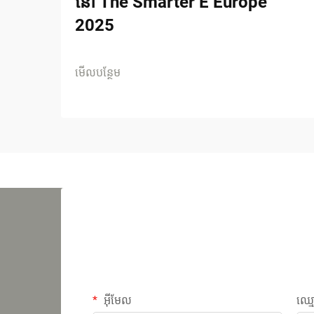
នៅ The Smarter E Europe
2025
មើលបន្ថែម
អ៊ីមែល
ឈ្ម