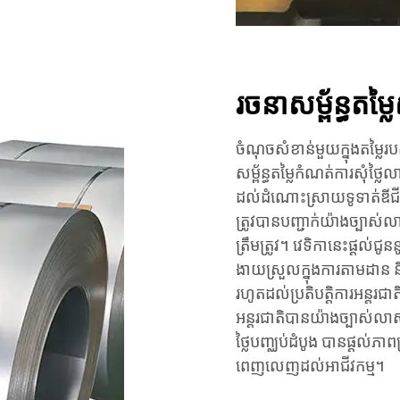
រចនាសម្ព័ន្ធតម្លៃ
ចំណុចសំខាន់មួយក្នុងតម្លៃរប
សម្ព័ន្ធតម្លៃកំណត់ការសុំថ្
ដល់ដំណោះស្រាយទូទាត់ឌីជីថល។
ត្រូវបានបញ្ជាក់យ៉ាងច្បាស់
ត្រឹមត្រូវ។ វេទិកានេះផ្តល់ជូ
ងាយស្រួលក្នុងការតាមដាន 
រហូតដល់ប្រតិបត្តិការអន្តរជាត
អន្តរជាតិបានយ៉ាងច្បាស់លា
ថ្លៃបញ្ឈប់ដំបូង បានផ្តល់ភាព
ពេញលេញដល់អាជីវកម្ម។