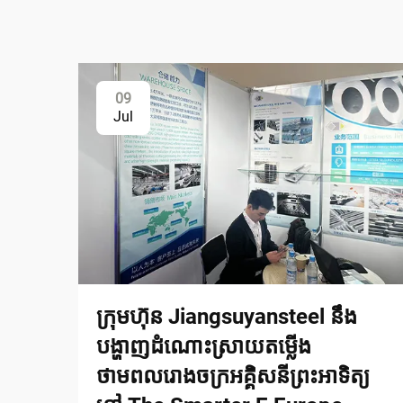
09
Jul
ក្រុមហ៊ុន Jiangsuyansteel នឹង
បង្ហាញដំណោះស្រាយតម្លើង
ថាមពលរោងចក្រអគ្គិសនីព្រះអាទិត្យ