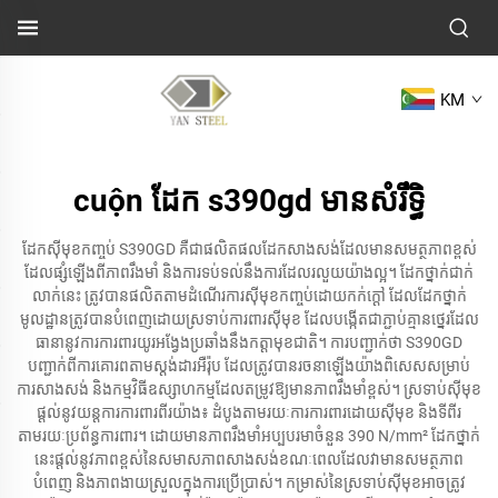
KM
cuộn ដែក s390gd មាន​សំរឹទ្ធិ
ដែកស៊ីមុខកញ្ចប់ S390GD គឺជាផលិតផលដែកសាងសង់ដែលមានសមត្ថភាពខ្ពស់
ដែលផ្សំឡើងពីភាពរឹងមាំ និងការទប់ទល់នឹងការដែលរលួយយ៉ាងល្អ។ ដែកថ្នាក់ជាក់
លាក់នេះ ត្រូវបានផលិតតាមដំណើរការស៊ីមុខកញ្ចប់ដោយកក់ក្តៅ ដែលដែកថ្នាក់
មូលដ្ឋានត្រូវបានបំពេញដោយស្រទាប់ការពារស៊ីមុខ ដែលបង្កើតជាភ្ជាប់គ្មានថ្នេរដែល
ធានានូវការការពារយូរអង្វែងប្រឆាំងនឹងកត្តាមុខជាតិ។ ការបញ្ជាក់ថា S390GD
បញ្ជាក់ពីការគោរពតាមស្តង់ដារអឺរ៉ុប ដែលត្រូវបានរចនាឡើងយ៉ាងពិសេសសម្រាប់
ការសាងសង់ និងកម្មវិធីឧស្សាហកម្មដែលតម្រូវឱ្យមានភាពរឹងមាំខ្ពស់។ ស្រទាប់ស៊ីមុខ
ផ្តល់នូវយន្តការការពារពីរយ៉ាង៖ ដំបូងតាមរយៈការការពារដោយស៊ីមុខ និងទីពីរ
តាមរយៈប្រព័ន្ធការពារ។ ដោយមានភាពរឹងមាំអប្បបរមាចំនួន 390 N/mm² ដែកថ្នាក់
នេះផ្តល់នូវភាពខ្ពស់នៃសមាសភាពសាងសង់ខណៈពេលដែលវាមានសមត្ថភាព
បំពេញ និងភាពងាយស្រួលក្នុងការប្រើប្រាស់។ កម្រាស់នៃស្រទាប់ស៊ីមុខអាចត្រូវ