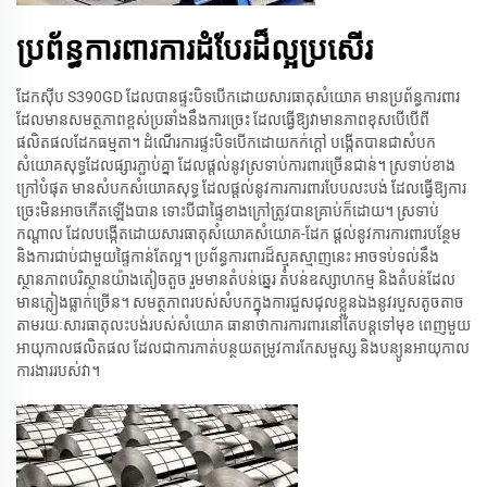
ប្រព័ន្ធការពារការដំបែរដ៏ល្អប្រសើរ
ដែកស៊ីប​ S390GD ដែលបាន​ផ្ទះ​បិទបើក​ដោយ​សារធាតុសំយោគ​ មាន​ប្រព័ន្ធការពារ​
ដែល​មាន​សមត្ថភាពខ្ពស់​ប្រឆាំងនឹង​ការ​ច្រេះ​ ដែល​ធ្វើឱ្យវា​មាន​ភាពខុស​បើបើ​ពី​
ផលិតផល​ដែក​ធម្មតា។ ដំណើរការ​ផ្ទះ​បិទបើក​ដោយ​កក់​ក្តៅ​ បង្កើត​បានជា​សំបក​
សំយោគ​សុទ្ធ​ដែល​ផ្សារ​ភ្ជាប់​គ្នា​ ដែល​ផ្តល់​នូវ​ស្រទាប់​ការពារ​ច្រើន​ជាន់។ ស្រទាប់​ខាង
ក្រៅ​បំផុត​ មាន​សំបក​សំយោគ​សុទ្ធ ដែល​ផ្តល់​នូវ​ការ​ការពារ​បែប​លះបង់ ដែល​ធ្វើ​ឱ្យ​ការ​
ច្រេះ​មិន​អាច​កើតឡើង​បាន​ ទោះបី​ជា​ផ្ទៃ​ខាងក្រៅ​ត្រូវ​បាន​គ្រាប់​ក៏ដោយ។ ស្រទាប់​
កណ្ដាល ដែល​បង្កើត​ដោយ​សារធាតុ​សំយោគ​សំយោគ-ដែក ផ្តល់​នូវ​ការ​ការពារ​បន្ថែម​
និង​ការ​ជាប់​ជាមួយ​ផ្ទៃ​កាន់​តែ​ល្អ។ ប្រព័ន្ធ​ការពារ​ដ៏​ស្មុគស្មាញ​នេះ​ អាច​ទប់ទល់​នឹង​
ស្ថានភាព​បរិស្ថាន​យ៉ាង​តៀច​តួច រួម​មាន​តំបន់​ឆ្នេរ តំបន់​ឧស្សាហកម្ម និង​តំបន់​ដែល​
មាន​ភ្លៀង​ធ្លាក់​ច្រើន។ សមត្ថភាព​របស់​សំបក​ក្នុង​ការ​ជួសជុល​ខ្លួន​ឯង​នូវ​របួស​តូចតាច​
តាម​រយៈ​សារធាតុ​លះបង់​របស់​សំយោគ ធានា​ថា​ការ​ការពារ​នៅ​តែ​បន្ត​ទៅ​មុខ​ ពេញ​មួយ​
អាយុ​កាល​ផលិតផល ដែល​ជា​ការ​កាត់បន្ថយ​តម្រូវការ​កែ​សម្ផស្ស និង​បន្យូន​អាយុ​កាល​
ការងារ​របស់​វា។