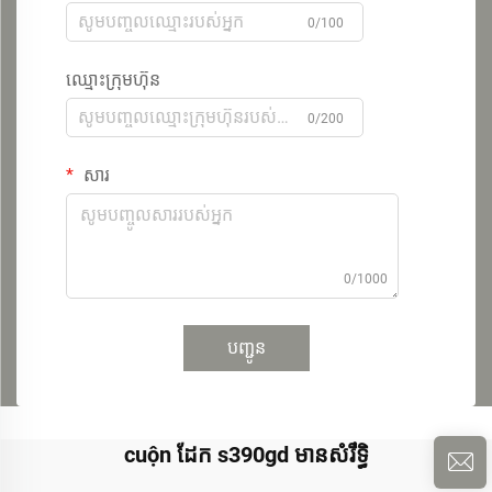
0/100
ឈ្មោះក្រុមហ៊ុន
0/200
សារ
0/1000
បញ្ជូន
cuộn ដែក s390gd មាន​សំរឹទ្ធិ