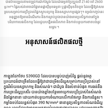
បានកែសម្រួលតាមតម្រូវការជាក់ស្តែង ដែលជាធម្មតាប្រែប្រួលពី Z140 ទៅ Z600
g/m²។ ផ្ទៃរបស់វាអាចជាផ្ទៃមានផ្កាស៊ីមុខធម្មតា ឬផ្កាស៊ីមុខតិចតួច ដែលធ្វើឱ្យវាសម
ស្របសម្រាប់ការប្រើប្រាស់ផ្នែកស្ថាបត្យកម្ម និងឧស្សាហកម្មផ្សេងៗ។ ទម្រង់កញ្ចប់នេះ
អនុញ្ញាតឱ្យមានដំណើរការ និងការគ្រប់គ្រងបានយ៉ាងមានប្រសិទ្ធភាពនៅក្នុង
បរិយាកាសផលិតកម្ម ដែលជួយបង្កើនផលិតភាព និងកាត់បន្ថយការខាតបង់នូវ
សម្ភារៈ។
អនុសាសន៍ផលិតផលថ្មី
កាឡុងដែកថែប S390GD ដែលបានបន្ទប់បាញ់សំរិទ្ធ ផ្តល់នូវអត្ថ
ប្រយោជន៍ជាច្រើនដែលធ្វើឱ្យវាជាជម្រើសដ៏ល្អសម្រាប់ការប្រើប្រាស់នៅ
ក្នុងវិស័យឧស្សាហកម្ម និងសំណង់។ ជាដំបូង និងសំខាន់បំផុត ការធន់នឹង
ការច្រេះដ៏ល្អប្រសើរ បានយ៉ាងខ្លាំងបន្ថែមអាយុកាលប្រើប្រាស់នៃសំណង់
និងផ្នែកនានា ដោយកាត់បន្ថយការចំណាយលើការថែរក្សា និងការជំនួស។
កម្លាំងទប់ដែលខ្ពស់បំផុត 390 N/mm² ធានានូវប្រសិទ្ធភាពសំណង់ដ៏ល្អ
ខណៈពេលដែលវាមានសមត្ថភាពបំពេញការងារបានល្អ ដោយអនុញ្ញាតឱ្យ