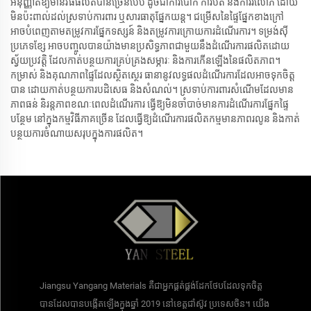
អនុញ្ញាតឱ្យមានវិធីផលិតបានច្រើនបែប ដូចជាការបោក ការបត់ និងការរំលោភ ដោយ
មិនប៉ះពាល់ដល់ស្រទាប់ការពារ ឬសារធាតុផ្នែកយន្ត។ ជម្រើសនៃផ្ទៃផ្នែកខាងក្រៅ
អាចបំពេញតាមតម្រូវការផ្នែកទស្សន៍ និងតម្រូវការក្រោយការដំណើរការ។ ទម្រង់ស៊ី
ប្រភេទខ្សែ អាចបញ្ចូលបានយ៉ាងមានប្រសិទ្ធភាពជាមួយនឹងដំណើរការផលិតដោយ
ស្វ័យប្រវត្តិ ដែលកាត់បន្ថយការគ្រប់គ្រងសម្ភារៈ និងការកើនឡើងនៃផលិតភាព។
កម្រាស់ និងគុណភាពផ្ទៃដែលស្ថិតស្ថេរ ធានានូវលទ្ធផលដំណើរការដែលអាចទុកចិត្ត
បាន ដោយកាត់បន្ថយការបដិសេធ និងសំណល់។ ស្រទាប់ការពារសំណើមដែលមាន
ភាពធន់ និរន្តភាពខណៈពេលដំណើរការ ធ្វើឱ្យមិនចាំបាច់មានការដំណើរការផ្នែកផ្ទៃ
បន្ថែម នៅក្នុងកម្មវិធីភាគច្រើន ដែលធ្វើឱ្យដំណើរការផលិតកម្មមានភាពរលូន និងកាត់
បន្ថយការចំណាយសរុបក្នុងការផលិត។
Jiangsu Yangang Materials គឺជាអ្នកផ្គត់ផ្គង់ដែកថែបដែលទុកចិត្ត
បានដែលបានបង្កើតឡើងក្នុងឆ្នាំ 2019 នៅខេត្តជាំស៊ូវ ប្រទេសចិន។ យើង