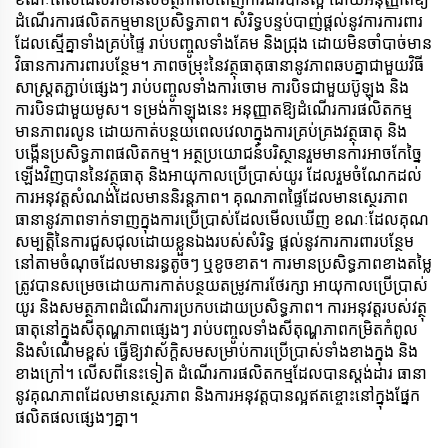
ដំណើរការផលិតកម្មមានប្រសិទ្ធភាព។ សំរិទ្ធបន្ទប់បាញ់ផ្តល់នូវការការពារ
ដែលស្មើគ្នាទាំងគ្រប់ផ្ទៃ រាប់បញ្ចូលទាំងគែម និងជ្រុង ដោយមិនចាំបាច់មាន
វិធានការការពារបន្ថែម។ ភាពចម្រុះនៃវត្ថុធាតុធានានូវភាពឆបគ្នាជាមួយវិធី
សាស្ត្រតភ្ជាប់ផ្សេងៗ រាប់បញ្ចូលទាំងការចោម ការបិទជាមួយប៊ូឡុង និង
ការបិទជាមួយមូស។ ទម្រង់កាឡុងនេះ អនុញ្ញាតឱ្យដំណើរការផលិតកម្ម
មានភាពរលូន ដោយកាត់បន្ថយពេលវេលាក្នុងការគ្រប់គ្រងវត្ថុធាតុ និង
បង្កើនប្រសិទ្ធភាពផលិតកម្ម។ អត្ថប្រយោជន៍បរិស្ថានរួមមានការអាចកែច្នៃ
ឡើងវិញបាននៃវត្ថុធាតុ និងអាយុកាលប្រើប្រាស់យូរ ដែលរួមចំណែកដល់
ការអនុវត្តសំណង់ដែលមាននិរន្តភាព។ គុណភាពផ្ទៃដែលមានស្ថេរភាព
ធានានូវភាពទាក់ទាញក្នុងការប្រើប្រាស់ដែលមើលឃើញ ខណៈដែលគុណ
សម្បត្តិនៃការជួសជុលដោយខ្លួនឯងរបស់សំរិទ្ធ ផ្តល់នូវការការពារបន្ថែម
នៅតាមចំណុចដែលមានរន្ធតូចៗ ឬខូចខាត។ ការមានប្រសិទ្ធភាពខាងតម្លៃ
ត្រូវបានសម្រេចដោយការកាត់បន្ថយតម្រូវការថែរក្សា អាយុកាលប្រើប្រាស់
យូរ និងសមត្ថភាពដំណើរការប្រកបដោយប្រសិទ្ធភាព។ ការអនុវត្តរបស់វត្ថុ
ធាតុនៅក្នុងសីតុណ្ហភាពផ្សេងៗ រាប់បញ្ចូលទាំងសីតុណ្ហភាពកម្រិតកំពូល
និងសំណើមខ្ពស់ ធ្វើឱ្យវាស័ក្តិសមសម្រាប់ការប្រើប្រាស់ទាំងខាងក្នុង និង
ខាងក្រៅ។ លើសពីនេះទៀត ដំណើរការផលិតកម្មដែលបានស្តង់ដារ ធានា
នូវគុណភាពដែលមានស្ថេរភាព និងការអនុវត្តបានល្អឥតខ្ចោះនៅក្នុងផ្នែក
ផលិតផលផ្សេងៗគ្នា។