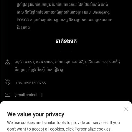
ផ្តល់ជូននូវដែកថែបកាបូន ដែកថែបអាលោយ ដែកថែបសំណង់ បំពង់
ថាស និងខ្សែដែកថែបដោយតម្លៃផ្ទាល់ពីរោងចក្រ HBIS, Shougang,
POSCO សម្រាប់គម្រោងឧស្សាហកម្ម និងគម្រោងថាមពលប្រកបដោយ
និរន្តរភាព
ទាក់ទងមក
បន្ទប់​ 1402-1, អគារ 530-2, សួនឧស្សាហកម្មជាតិ, ផ្លូវចិនសាន 599, មហាផ្ទៃ
ប៊ីនហួយ, ទីក្រុងវ៉ែកស៊ី, ខែតចៀងស៊ូ
+86-15951500755
[email protected]
We value your privacy
ការពារដោយរក្សាសិទ្ធិ © ឆ្នាំ 2025 ក្រុមហ៊ុន អាយអេសប៊ី វ៉ាយរ៉េ ម៉ាទៀរស៍ ខូអិលធីឌី។ រក្សាសិទ្ធិ
We use cookies and similar tools to provide our services. If you
គ្រប់យ៉ាង។
គោលការណ៍ឯកជន
don't want to accept all cookies, click Personalize cookies.