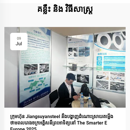
គន្លឹះ និង វិធីសាស្ត្រ
09
Jul
ក្រុមហ៊ុន Jiangsuyansteel នឹងបង្ហាញដំណោះស្រាយតម្លើង
ថាមពលរោងចក្រអគ្គិសនីព្រះអាទិត្យនៅ The Smarter E
Europe 2025