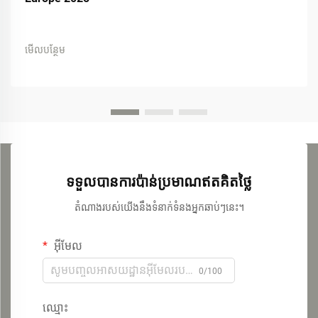
មើលបន្ថែម
ទទួលបានការប៉ាន់ប្រមាណឥតគិតថ្លៃ
តំណាងរបស់យើងនឹងទំនាក់ទំនងអ្នកឆាប់ៗនេះ។
អ៊ីមែល
0/100
ឈ្មោះ