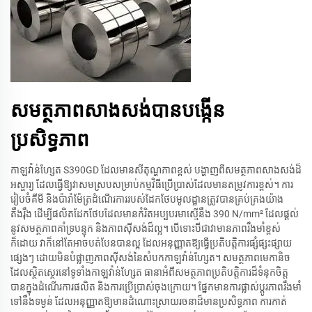
សមត្ថភាព​សាងសង់​បាន​បង្កើន​
ប្រសិទ្ធភាព
កាឡវ៉ាន់ហ្សែត S390GD ដែលមានសីតុណ្ហភាពខ្ពស់ បង្ហាញពីសមត្ថភាពសាងសង់ដ៏
អស្ចារ្យ ដែលធ្វើឱ្យវាសមស្របសម្រាប់កម្មវិធីប្រើប្រាស់ដែលមានតម្រូវការខ្ពស់។ ការ
រៀបចំគីមី និងប៉ារ៉ាម៉ែត្រដំណើរការរបស់ដែកថែបមូលដ្ឋានត្រូវបានគ្រប់គ្រងយ៉ាង
តឹងរ៉ឹង ដើម្បីផលិតដែកថែបដែលមានកំរិតអប្បបរមាស្មើនឹង 390 N/mm² ដែលផ្តល់
នូវសមត្ថភាពគាំទ្របន្ទុក និងភាពស៊ីសង់ដ៏ល្អ។ បើទោះបីជាវាមានភាពរឹងមាំខ្ពស់
ក៏ដោយ វាក៏នៅតែអាចបត់បែនបានល្អ ដែលអនុញ្ញាតឱ្យធ្វើប្រតិបត្តិការផ្សំផ្សះផ្សាយ
ផ្សេងៗ ដោយមិនបំផ្លាញភាពស៊ីសង់នៃសំបកកាឡវ៉ាន់ហ្សែត។ សមត្ថភាពមេកានិច
ដែលស្ថិតស្ថេរនៅទូទាំងកាឡវ៉ាន់ហ្សែត ធានាអំពីសមត្ថភាពប្រតិបត្តិការដ៏ទំនុកចិត្ត
បានក្នុងដំណើរការផលិត និងការប្រើប្រាស់ចុងក្រោយ។ ផ្នែកមានការផ្លាស់ប្តូរភាពរឹងមាំ
ទៅនឹងទម្ងន់ ដែលអនុញ្ញាតឱ្យមានដំណោះស្រាយរចនាដ៏មានប្រសិទ្ធភាព ការកាត់