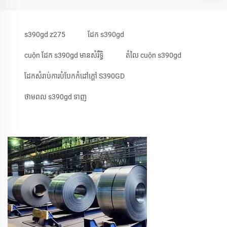
s390gd z275
ដែក s390gd
cuộn ដែក s390gd មាន​សំរឹទ្ធិ
តំលៃ cuộn s390gd
ដែក​សំរាប់​ការ​បំបែក​កំដៅ​ក្តៅ S390GD
ថាម​ពល s390gd ទាញ