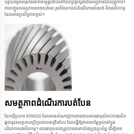
បន្ថយទម្ងន់សរុបនៃរចនាសម្ព័ន្ធដោយនៅតែរក្សានូវស្តង់ដារសម្បទានដែលត្រូវការ។
ការបញ្ជូនសមត្ថភាពសាងសង់នេះ រួមចំណែកដល់ដំណើរការសំណង់ និងផលិតកម្ម
ដែលមានប្រសិទ្ធភាពខ្ពស់។
សមត្ថភាព​ដំណើរការ​បត់​បែន
ដែកស៊ីប្រភេទ S390GD ដែលមានសំណាញ់ការពារដោយសារធាតុសំរាប់ការផលិត
ផ្តល់នូវសមត្ថភាពប្រើប្រាស់បានច្រើនបែប ដែលធ្វើឱ្យវាមានតម្លៃខ្ពស់នៅក្នុង
បរិយាកាសផលិតកម្ម។ សារធាតុរបស់វាត្រូវបានរចនាយ៉ាងប្រុងប្រយ័ត្ន ដើម្បីអាច