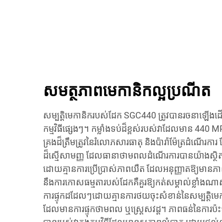
សមត្ថភាពមេកានិកល្អប្រណីត
សម្បត្តិមេកានិករបស់ដែក SGC440 ត្រូវបានរចនាឡើងដើម្ប
កម្មវិធីផ្សេងៗ។ កម្លាំងទប់ដ៏ខ្ពស់របស់វាដែលមាន 440 
គ្រងដ៏ត្រឹមត្រូវនៃរំលោភសារធាតុ និងប៉ារ៉ាម៉ែត្រដំណើរការ 
ដ៏ស្មើសាមញ្ញ ដែលធានាថាមពលដំណើរការបានយ៉ាងស្ថិតស្ថ
ដោយគ្មានការប្រើប្រាស់ភាពយឺត ដែលអនុញ្ញាតឱ្យមានភ
នឹងការកោសធម្មតារបស់ដែកគឺគួរឱ្យកត់សម្គាល់ខ្លាំងណាស
ការផ្ទុកដដែលៗដោយគ្មានការថយចុះសំខាន់នៃសម្បត្តិមេក
ដែលមានការផ្ទុកថាមពល ឬស្ត្រេសវដ្ត។ ភាពធន់នៃការប៉ះទង