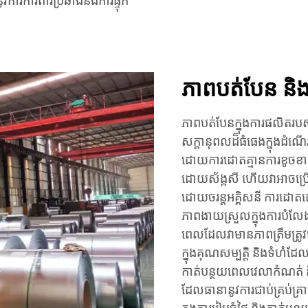
ារការពារប្រឆាំងនឹងការផ្ទុក
ភាពបត់បែន និងប
ភាពបត់បែនក្នុងការផលិតរប
សក្តានុពលដ៏ធំធេងក្នុងដំណើ
ដោយការដោតគ្មានការខូចខ
ដោយស័ង្កសី ហើយវាអាចប្រើ
ដោយចរន្តអគ្គិសនី ការដោតដ
ភាពងាយស្រួលក្នុងការបំលែ
ពេលដែលវាមានភាពត្រឹមត្រូវ
ក្នុងគុណសម្បត្តិ និងទំហំដែ
កាត់បន្ថយពេលវេលាកំណត់ និង
ដែលធានានូវការជាប់គ្រប់គ្រា