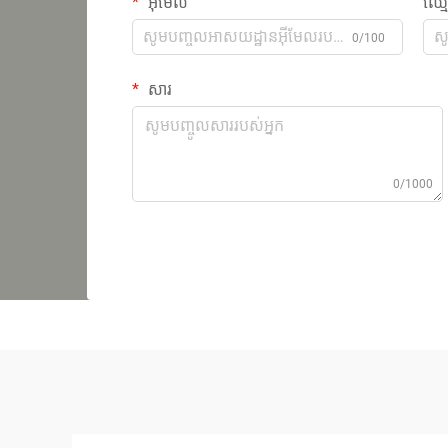
អ៊ីមែល
ឈ្ម
0/100
សារ
0/1000