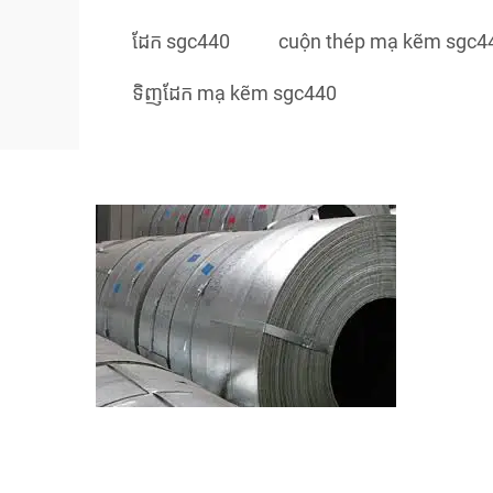
ដែក sgc440
cuộn thép mạ kẽm sgc4
ទិញដែក mạ kẽm sgc440