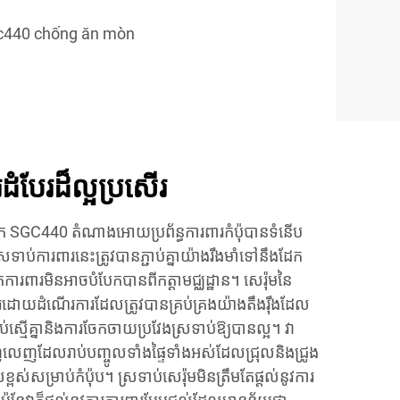
c440 chống ăn mòn
រដំបែរដ៏ល្អប្រសើរ
 SGC440 តំណាងអោយប្រព័ន្ធការពារកំប៉ុបានទំនើប
ទាប់ការពារនេះត្រូវបានភ្ជាប់គ្នាយ៉ាងរឹងមាំទៅនឹងដែក
ារពារមិនអាចបំបែកបានពីកត្តាមជ្ឈដ្ឋាន។ សេរ៉ុមនៃ
រដោយដំណើរការដែលត្រូវបានគ្រប់គ្រងយ៉ាងតឹងរ៉ឹងដែល
្មើគ្នានិងការចែកចាយប្រវែងស្រទាប់ឱ្យបានល្អ។ វា
លេញដែលរាប់បញ្ចូលទាំងផ្ទៃទាំងអស់ដែលជ្រុលនិងជ្រូង
ស់សម្រាប់កំប៉ុប។ ស្រទាប់សេរ៉ុមមិនត្រឹមតែផ្តល់នូវការ