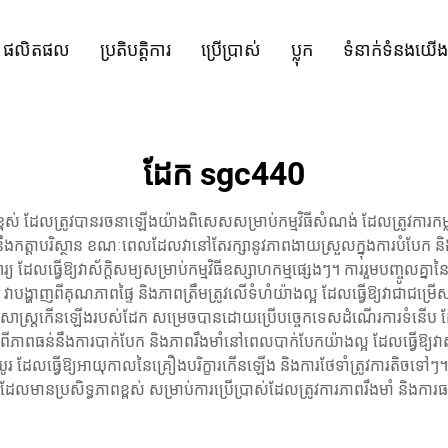
ផលិតផល
ប្រតិបត្តិការ
ប្រើប្រាស់
ប្លុក
ទំនាក់ទំនងយើង
ដែក sgc440
​ត្រូវ​បាន​រចនា​ឡើង​យ៉ាង​ពិសេស​សម្រាប់​កម្មវិធី​សំណង់ ដែល​ត្រូវការ​កម្លាំង​ខ្លា
ំង​នឹង​កត្តា​បរិស្ថាន ខណៈ​ពេល​ដែល​វា​នៅ​តែ​រក្សា​នូវ​ភាព​ងាយ​ស្រួល​ក្នុង​ការ​បំបែ
​ធ្វើ​ឱ្យ​វា​ស័ក្តិសម្យ​សម្រាប់​កម្មវិធី​ឧស្សាហកម្ម​ផ្សេងៗ។ ការ​រួម​បញ្ចូល​គ្នា​នៃ​ស
ង្ហាញ​ពី​គុណភាព​ផ្ទៃ និង​ភាព​ត្រឹមត្រូវ​លើ​ទំហំ​យ៉ាង​ល្អ ដែល​ធ្វើ​ឱ្យ​វា​ជា​ជម្រើស​ដ
សាស្ត្រ​កើន​ឡើង​របស់​ដែក សម្រេច​បាន​ដោយ​ប្រើ​បច្ចេកទេស​ដំណើរការ​ទំនើប ដែល​បង្
ភាព​ធន់​នឹង​ការ​បាក់​បែក និង​ភាព​រឹងមាំ​នៅ​ពេល​បាក់​បែក​យ៉ាង​ល្អ ដែល​ធ្វើ​ឱ្យ​វា​ស័ក
​យូរ ដែល​ធ្វើ​ឱ្យ​អាយុ​កាល​នៃ​គ្រឿង​បរិក្ខារ​កើន​ឡើង និង​ការ​ថែ​ទាំ​ត្រូវ​ការ​តិច​ទៅ​
មាន​ប្រសិទ្ធភាព​ខ្ពស់ សម្រាប់​ការ​ប្រើ​ប្រាស់​ដែល​ត្រូវការ​ភាព​រឹងមាំ និង​ការ​ធន