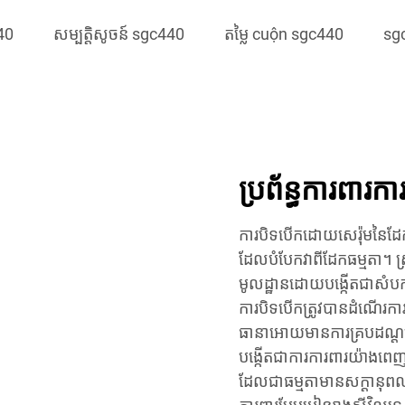
40
សម្បត្តិសូចន៍ sgc440
តម្លៃ cuộn sgc440
sg
ប្រព័ន្ធការពារកា
ការបិទបើកដោយសេរ៉ុមនៃដែក
ដែលបំបែកវាពីដែកធម្មតា។ ស្រ
មូលដ្ឋានដោយបង្កើតជាសំបកក
ការបិទបើកត្រូវបានដំណើរកា
ធានាអោយមានការគ្របដណ្តប់ស
បង្កើតជាការការពារយ៉ាងពេញ
ដែលជាធម្មតាមានសក្ដានុពលខ្ព