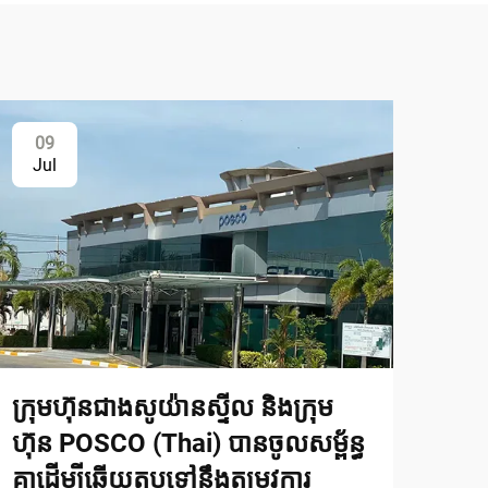
09
Jul
ក្រុមហ៊ុនជាងសូយ៉ានស្ទីល និងក្រុម
ហ៊ុន POSCO (Thai) បានចូលសម្ព័ន្ធ
គ្នាដើម្បីឆ្លើយតបទៅនឹងតម្រូវការ