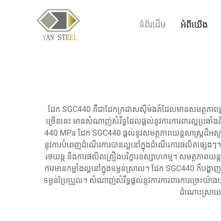
ទំព័រដើម
អំពីយើង
ដែក SGC440 គឺជាដែក​ក្រដាស​ស៊ីម៉ងត៍​ដែល​មាន​សមត្ថភាព​ខ្ពស់ ដែល
ច្រើន​នេះ មាន​សំណាញ់​សំរឹទ្ធ​ដែល​ផ្តល់​នូវ​ការ​ការពារ​ល្អ​ប្រឆា
440 MPa ដែក SGC440 ផ្តល់​នូវ​សមត្ថភាព​យន្ត​សាស្ត្រ​ដ៏​អស្ចារ្យ ដែល
នូវ​ការ​បំពេញ​ដំណើរការ​បាន​ល្អ​នៅ​ក្នុង​ដំណើរការ​ផលិត​ផ្សេង​ៗ។ វា​ប
រថយន្ត និង​ការ​ផលិត​គ្រឿង​បរិក្ខារ​ឧស្សាហកម្ម។ សមត្ថភាព​យន្ត​
ការ​មាន​កម្លាំង​ល្អ​នៅ​ក្នុង​ទម្ងន់​ស្រាល។ ដែក SGC440 ក៏​បង្ហាញ​ពី​
ទម្ងន់​ប្រែប្រួល។ សំណាញ់​សំរឹទ្ធ​ផ្តល់​នូវ​ការ​ការពារ​ការ​ច្រេះ​យ៉ាង
ដំណោះស្រាយ​ដែល​