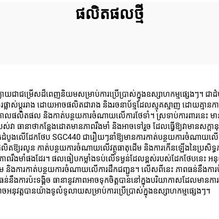
ផលិតផលថ្មី
ក្លាយជាជម្រើសដ៏ពេញនិយមសម្រាប់ការប្រើប្រាស់ក្នុងឧស្សាហកម្មផ្សេងៗ។ ជាដ
់ប្តូររាង ដោយអាចផលិតជារាង និងរចនាប័ទ្មដែលស្មុគស្មាញ ដោយគ្មានការបំផ
ាយុកាលផលិតផល និងកាត់បន្ថយការចំណាយលើការថែទាំ។ ស្រទាប់ការពារនេះ មានប្
ធានាថាកន្លែងដោតមានភាពរឹងមាំ និងអាចទៅរួច ដែលធ្វើឱ្យវាមានសក្តានុពលល
យោគដំបូងលើដែកថែប SGC440 ជារឿយៗនាំឱ្យមានការកាត់បន្ថយការចំណាយល
លិតឱ្យរលូន កាត់បន្ថយការចំណាយលើវត្ថុធាតុដើម និងការកើនឡើងនៃប្រសិទ្ធភា
មានភាពរឹងមាំផងដែរ។ ផលធៀបកម្លាំងទប់លើទម្ងន់ដែលខ្ពស់របស់ដែកថែបនេះ អនុញ
ដើម និងការកាត់បន្ថយការចំណាយលើការដឹកជញ្ជូន។ លើសពីនេះ ភាពធន់នឹងការបំផ្ល
ធន់នឹងការប៉ះទង្គិច ធានានូវភាពអាចទុកចិត្តបាននៅក្នុងបរិយាកាសដែលមានការទាម
នុវត្តបានយ៉ាងទូលំទូលាយសម្រាប់ការប្រើប្រាស់ក្នុងឧស្សាហកម្មផ្សេងៗ។