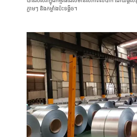
បានរបស់វាក្នុងកម្មវិធីដែលមានសភាពលំបាក ដោយផ្តល់នូវក
ភ្លាមៗ និងកម្លាំងប៉ះទង្គិច។