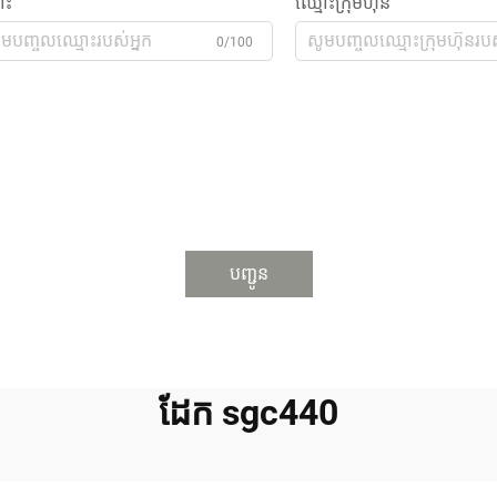
ោះ
ឈ្មោះក្រុមហ៊ុន
0/100
បញ្ជូន
ដែក sgc440