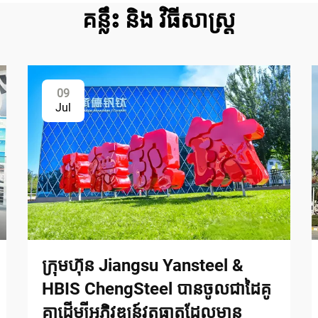
គន្លឹះ និង វិធីសាស្ត្រ
09
Jul
ក្រុមហ៊ុន Jiangsu Yansteel &
HBIS ChengSteel បានចូលជាដៃគូ
គ្នាដើម្បីអភិវឌ្ឍន៍វត្ថុធាតុដែលមាន