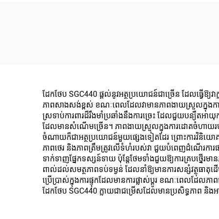
ដែកថែប SGC440 ផ្តល់នូវ​អត្ថប្រយោជន៍ជាច្រើន ដែលធ្វើឱ្យវា
ភាពសាងសង់ខ្ពស់ ខណៈពេលដែលវាមានភាពងាយស្រួលក្នុងការផ្លាស
ស្រទាប់ការពារដ៏រឹងមាំប្រឆាំងនឹងការច្រេះ ដែលជួយបន្យឺតអ
ដែលមានសំណើមច្រើន។ ភាពងាយស្រួលក្នុងការដោតចំហាយរបស់វា 
ចំណាយក៏ជាអត្ថប្រយោជន៍មួយផ្សេងទៀតដែរ ព្រោះការវិនិ
ភាពថេរ និងភាពត្រឹមត្រូវលើទំហំរបស់វា ជួយបំពេញដំណើរការផ
ទាក់ទាញផ្នែកទស្សន៍ទាយ ប៉ុន្តែថែមទាំងជួយឱ្យការគ្របថ្នើរ
ពាល់ដល់សមត្ថភាពទប់ទម្ងន់ ដែលនាំឱ្យមានការសន្សំវត្ថុធាតុ
ប្រើប្រាស់ក្នុងការផ្ទុកដែលមានការផ្លាស់ប្តូរ ខណៈពេលដែលភាព
ដែកថែប SGC440 ក្លាយជាជម្រើសដែលមានប្រសិទ្ធភាព និងអាចអ