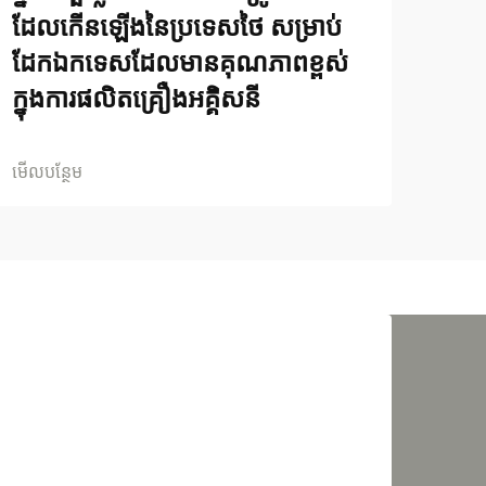
ដែលកើនឡើងនៃប្រទេសថៃ សម្រាប់
ដែកឯកទេសដែលមានគុណភាពខ្ពស់
ក្នុងការផលិតគ្រឿងអគ្គិសនី
មើលបន្ថែម