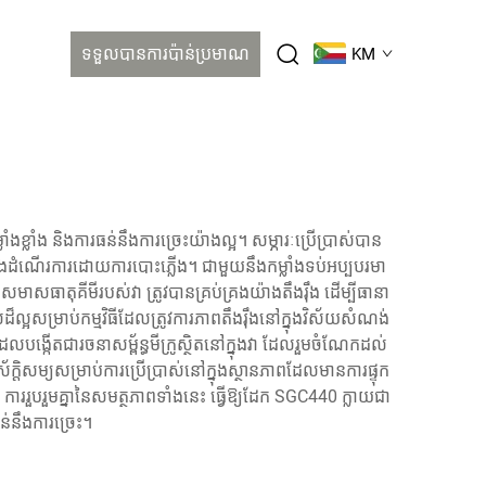
ទទួលបានការប៉ាន់ប្រមាណ
KM
ំង និង​ការ​ធន់​នឹង​ការ​ច្រេះ​យ៉ាង​ល្អ។ សម្ភារៈ​ប្រើប្រាស់​បាន​
ក និង​ដំណើរការ​ដោយ​ការ​បោះ​ភ្លើង។ ជាមួយ​នឹង​កម្លាំង​ទប់​អប្បបរមា
មាសធាតុ​គីមី​របស់​វា ត្រូវ​បាន​គ្រប់​គ្រង​យ៉ាង​តឹងរ៉ឹង ដើម្បី​ធានា​
៏​ល្អ​សម្រាប់​កម្មវិធី​ដែល​ត្រូវការ​ភាព​តឹងរ៉ឹង​នៅ​ក្នុង​វិស័យ​សំណង់
កើត​ជា​រចនាសម្ព័ន្ធ​មីក្រូស្ថិត​នៅ​ក្នុង​វា ដែល​រួម​ចំណែក​ដល់​
្តិសម្យ​សម្រាប់​ការ​ប្រើ​ប្រាស់​នៅ​ក្នុង​ស្ថានភាព​ដែល​មាន​ការ​ផ្ទុក​
ៗ។ ការ​រួបរួម​គ្នា​នៃ​សមត្ថភាព​ទាំង​នេះ ធ្វើ​ឱ្យ​ដែក SGC440 ក្លាយ​ជា​
់​នឹង​ការ​ច្រេះ។