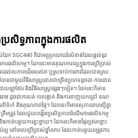
្រសិទ្ធភាពក្នុងការផលិត
ស់ដែក SGC440 គឺជាអត្ថប្រយោជន៍សំខាន់ដែលផ្តល់នូវ
រការផលិតកម្ម។ ដែកនេះមានគុណភាពល្អក្នុងការប្រើប្រាស់
ាតដល់សភាពដើមរបស់វា ឬស្រទាប់ការពារដែលបានគ្រប
បានជាមួយវិធីសាស្រ្តដោតជាច្រើនប្រភេទដូចជា ការដោត
ោយឡាស៊ែរ និងវិធីសាស្រ្តផ្សេងៗទៀត។ ដែកនេះក៏មាន
ងរាង ដូចជាការបត់ ការបង្កាត់ និងការទាញយកជ្រៅ ខណៈ
លើទំហំ និងគុណភាពផ្ទៃ។ ដែកនេះក៏មានសុភាពរាបស្មើគ្នា
លត្រឹមត្រូវ ដែលជួយបង្កើនប្រសិទ្ធភាពដំណើរការផលិតកម្ម
កាត់បន្ថយការខ្ជះខ្ជាយ។ ដែកនេះក៏មានផ្ទៃល្អឥតខ្ចោះ
ប់ល្អ នៅពេលប្រើប្រាស់ថ្នាំលាប ដែលកាត់បន្ថយតម្រូវការ