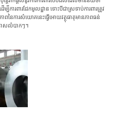
៉ុន្តែវាក៏ផ្តល់នូវការការពារបែបជល់ដែលមានន័យថា
សដើម្បីការពារដែកមូលដ្ឋាន ទោះបីជាស្រទាប់ការពារត្រូវ
ាពនៃការសំយោគនេះធ្វើអោយវត្ថុធាតុមានភាពធន់
យាកាសលំបាកៗ។