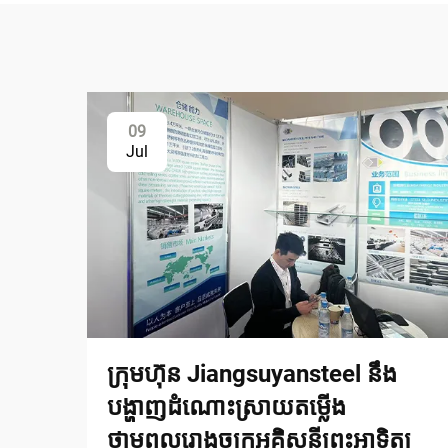
09
Jul
ក្រុមហ៊ុន Jiangsuyansteel នឹង
បង្ហាញដំណោះស្រាយតម្លើង
ថាមពលរោងចក្រអគ្គិសនីព្រះអាទិត្យ