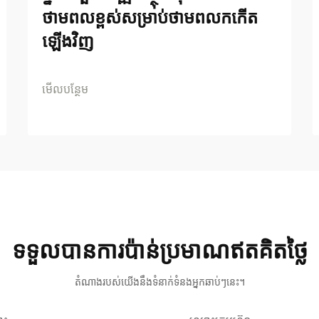
ថាមពលខ្ពស់សម្រាប់ថាមពលកកើត
ឡើងវិញ
មើលបន្ថែម
ទទួលបានការប៉ាន់ប្រមាណឥតគិតថ្លៃ
តំណាងរបស់យើងនឹងទំនាក់ទំនងអ្នកឆាប់ៗនេះ។