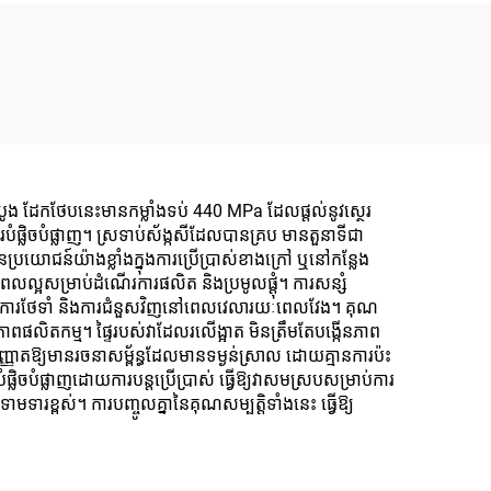
ំបូង ដែកថែបនេះមានកម្លាំងទប់ 440 MPa ដែលផ្តល់នូវស្ថេរ
្លិចបំផ្លាញ។ ស្រទាប់ស័ង្កសីដែលបានគ្រប មានតួនាទីជា
រយោជន៍យ៉ាងខ្លាំងក្នុងការប្រើប្រាស់ខាងក្រៅ ឬនៅកន្លែង
្អសម្រាប់ដំណើរការផលិត និងប្រមូលផ្តុំ។ ការសន្សំ
ើការថែទាំ និងការជំនួសវិញនៅពេលវេលារយៈពេលវែង។ គុណ
ពផលិតកម្ម។ ផ្ទៃរបស់វាដែលរលើង្អាត មិនត្រឹមតែបង្កើនភាព
្ញាតឱ្យមានរចនាសម្ព័ន្ធដែលមានទម្ងន់ស្រាល ដោយគ្មានការប៉ះ
ិចបំផ្លាញដោយការបន្តប្រើប្រាស់ ធ្វើឱ្យវាសមស្របសម្រាប់ការ
ទារខ្ពស់។ ការបញ្ចូលគ្នានៃគុណសម្បត្តិទាំងនេះ ធ្វើឱ្យ