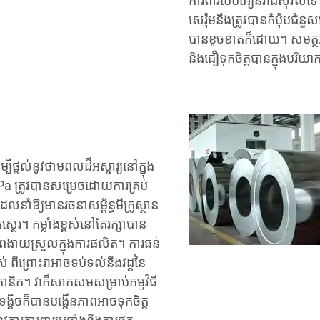
ការពារបែបអៀនរាងស៊ីវិលទេ ប
សេរ៉ុមនឹងត្រូវបានកំប៉ុបជំនួ
បានខូចខាតក៏ដោយ។ សមត្ថភ
និងជឿទុកចិត្តបានក្នុងបរិ
ីផ្តល់នូវថាមពលដ៏អស្ចារ្យនៅក្នុង
MPa ត្រូវបានសម្រេចដោយការគ្រប់
ដែលនាំឱ្យមានរចនាសម្ព័ន្ធមីក្រូស្ថាន
េរ។ កម្លាំងខ្ពស់នៅតែរក្សាបាន
ាពងាយស្រួលក្នុងការផលិត។ ការធន់
់ ពីព្រោះវាអាចទប់ទល់នឹងវដ្តនៃ
ានិក។ វាក៏សាកសមសម្រាប់កម្មវិធី
្គិចក៏បានបង្កើនភាពអាចទុកចិត្ត