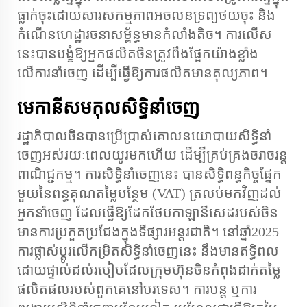
ធ្លាក់ចុះដោយសារសកម្មភាពអចលនទ្រព្យថយចុះ និង
កំណើនហេដ្ឋារចនាសម្ព័ន្ធមានកំលាំងតិច។ ការលើស
នេះបានបង្ខំឱ្យអ្នកផលិតចិនត្រូវពឹងផ្អែកយ៉ាងខ្លាំង
លើការនាំចេញ ដើម្បីធ្វើឱ្យការផលិតមានតុល្យភាព។
មេកានីសមកុលសិទ្ធិនាំចេញ
រដ្ឋាភិបាលចិនបានប្រើប្រាស់គោលនយោបាយសិទ្ធិនាំ
ចេញអស់រយៈពេលយូរមកហើយ ដើម្បីគ្រប់គ្រងចរាចរន្ត
ពាណិជ្ជកម្ម។ ការសិទ្ធិនាំចេញនេះ បានសិទ្ធិពន្ធកិច្ចផ្នែក
មួយនៃពន្ធគុណតម្លៃបន្ថែម (VAT) ត្រលប់មកវិញដល់
អ្នកនាំចេញ ដែលធ្វើឱ្យដែកថែបកាឡានីសេដរបស់ចិន
មានការប្រកួតប្រជែងក្នុងទីផ្សារអន្តរជាតិ។ នៅឆ្នាំ2025
ការផ្លាស់ប្ដូរលើកម្រិតសិទ្ធិនាំចេញនេះ នឹងមានឥទ្ធិពល
ដោយផ្ទាល់ដល់របៀបដែលក្រុមហ៊ុនចិនកំពុងដាក់តម្លៃ
ផលិតផលរបស់ពួកគេនៅបរទេស។ ការបន្ត ឬការ