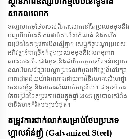
ស្ថានភាព​ឧស្សាហកម្ម​ថែប​នៅ​ទូទាំង​
សាកលលោក
ឧស្សាហកម្មថែបរបស់ពិភពលោកនៅតែប្រឈមមុខនឹង
បញ្ហាពីរយ៉ាងគឺ ការផលិតលើសកំណត់ និង​ការ​រីក​
ចម្រើន​នៃ​តម្រូវការ​មិន​ស្មើ​គ្នា។ សេដ្ឋកិច្ច​បណ្តាប្រទេស​
អភិវឌ្ឍន៍​ជាច្រើន​កំពុង​ប្រឈម​មុខ​នឹង​សកម្មភាព​
សាងសង់​យឺត​ជាង​មុន និង​ផលិតកម្ម​កាន់​តែ​ទន់ខ្សោយ
ខណៈ​ដែល​ទីផ្សារ​បណ្តាប្រទេស​កំពុង​អភិវឌ្ឍន៍​នៅ​រក្សា​
ភាព​ជោគ​ជ័យ​យ៉ាង​ណោះ​ដោយ​ការវិនិយោគ​លើ​ហេដ្ឋា
រចនាសម្ព័ន្ធ និង​អាគារ​សំណាក់អាស្រ័យ​។ ជា​ទូទៅ ការ​
រីក​ចម្រើន​នៃ​តម្រូវការ​ថែប​ក្នុង​ឆ្នាំ 2025 ត្រូវ​បាន​គេ​រំពឹង​
ថា​នឹង​មាន​កំរិត​មធ្យម​បំផុត​។
តម្រូវការ​ជាក់លាក់​សម្រាប់​ថែប​ប្រភេទ​
ហ្គាលវ៉ាន់ញ៉ូ (Galvanized Steel)