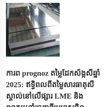
ការព prognoz តម្លៃដែកស័ង្កសីឆ្នាំ
2025: ឥទ្ធិពលពីតម្លៃសារធាតុសី
ស្តាល់នៅលើផ្សារ LME និង