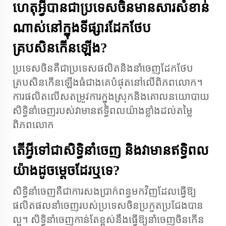
ហេតុអ្វីបានជាប្រទេសចិនមានសារសំខាន់
ណាស់នៅក្នុងទីផ្សារដែកថែប
គ្របសិនកើនឡើង?
ប្រទេសចិនគឺជាប្រទេសផលិតនិងនាំចេញដែកថែប
គ្របសិនកើនឡើងធំជាងគេបំផុតនៅលើពិភពលោក។
ការផលិតលើសតម្រូវការក្នុងស្រុកនិងគោលនយោបាយ
សិទ្ធិនាំចេញរបស់វាមានឥទ្ធិពលយ៉ាងខ្លាំងដល់តម្លៃ
ពិភពលោក
តើអ្វីទៅជាសិទ្ធិនាំចេញ និងវាមានឥទ្ធិពល
យ៉ាងដូចម្តេចដែរឬទេ?
សិទ្ធិនាំចេញគឺជាការសងប្រាក់ពន្ធមកវិញដែលធ្វើឱ្យ
ផលិតផលនាំចេញរបស់ប្រទេសចិនប្រកួតប្រជែងបាន
ល្អ។ សិទ្ធិនាំចេញកាន់តែខ្ពស់នឹងធ្វើឱ្យនាំចេញចិនកើន