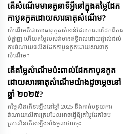
តើសំណើមមានតួនាទីអ្វីនៅក្នុងតម្លៃដែក
កាបូនកូតដោយសារធាតុសំណើម?
សំណើមគឺជាសារធាតុកូតសំខាន់ដែលការពារដែកពីការ
បំផ្លាញ ហើយតម្លៃរបស់វាមានឥទ្ធិពលដោយផ្ទាល់ដល់
ការចំណាយផលិតដែកកាបូនកូតដោយសារធាតុ
សំណើម។
តើតម្លៃសំណើមប៉ះពាល់ដែកកាបូនកូត
ដោយសារធាតុសំណើមយ៉ាងដូចម្តេចនៅ
ឆ្នាំ ២០២៥?
តម្លៃសិនកើនឡើងនៅឆ្នាំ 2025 នឹងកាត់បន្ថយការ
ចំណាយលើការគ្របដែលអាចធ្វើឱ្យតម្លៃដែកថែប
គ្របសិនកើនឡើងទាំងមូលថយចុះ