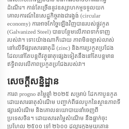
ដំណើរ។ កាន់តែច្រើននូវឧស្សាហកម្មទទួលយក
គោលការណ៍នៃសេដ្ឋកិច្ចរាងជារង្វង់ (circular
economy) ការអាចកែច្នៃឡើងវិញបានរបស់ផ្លូវកូត
(Galvanized Steel) បានបន្ថែមលើភាពទាក់ទាញ
របស់វា។ ទោះយ៉ាងណាក៏ដោយ ភាពមិនច្បាស់លាស់
នៅលើទីផ្សារសារធាតុដី (zinc) និងការប្រកួតប្រជែង
ដែលនៅតែបន្តពីវត្ថុធាតុផ្សេងទៀតនឹងនៅតែបន្តមាន
ឥទ្ធិពលលើភាពប្រកួតប្រជែងរបស់វា។
សេចក្តីសន្និដ្ឋាន
ការព progno តម្លៃឆ្នាំ ២០២៥ សម្រាប់ ដែកកាបូនកូត
ដោយសារធាតុសំណើម បញ្ជាក់ពីផលបូកនៃស្ថានភាពទី
ផ្សារសំណើម និងគោលនយោបាយនាំចេញពី
ប្រទេសចិន។ ដោយសារតម្លៃសំណើម នឹងធ្លាក់ចុះ
ប្រហែល ២៥០០ ទៅ ២៦០០ ដុល្លារក្នុងមួយតោន