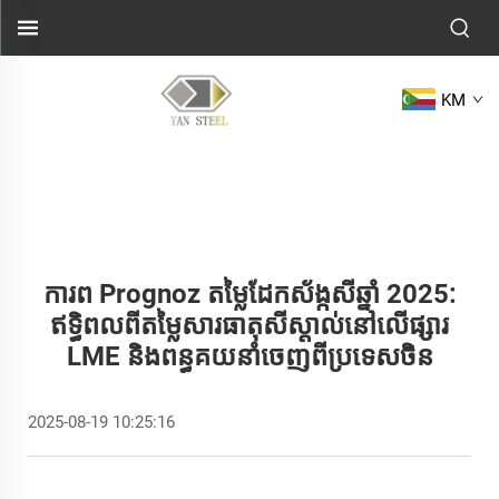
KM
ការព Prognoz តម្លៃដែកស័ង្កសីឆ្នាំ 2025:
ឥទ្ធិពលពីតម្លៃសារធាតុសីស្តាល់នៅលើផ្សារ
LME និងពន្ធគយនាំចេញពីប្រទេសចិន
2025-08-19 10:25:16