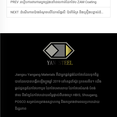
PREV :
របៀបការពារការរបួចជ្រុងនៅពេលកាត់ដែកថែប ZAM Coating
NEXT :
ដំណើរការ​ប៉ោង​ចំណុច​លើ​ដែក​ស័ង្កសី​: ប៉ារ៉ាម៉ែត្រ​ និង​គ្រឿង​បន្លាស់​ដំណើរការ​ប៉ោង​ចំណុច​
Jiangsu Yangang Materials គឺជាអ្នកផ្គត់ផ្គង់ដែកថែបដែលទុកចិត្ត
បានដែលបានបង្កើតឡើងក្នុងឆ្នាំ 2019 នៅខេត្តជាំស៊ូវ ប្រទេសចិន។ យើង
ផ្តល់ជូននូវដែកថែបកាបូន ដែកថែបអាលោយ ដែកថែបសំណង់ បំពង់
ថាស និងខ្សែដែកថែបដោយតម្លៃផ្ទាល់ពីរោងចក្រ HBIS, Shougang,
POSCO សម្រាប់គម្រោងឧស្សាហកម្ម និងគម្រោងថាមពលប្រកបដោយ
និរន្តរភាព