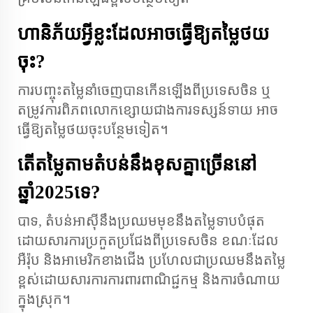
ហានិភ័យអ្វីខ្លះដែលអាចធ្វើឱ្យតម្លៃថយ
ចុះ?
ការបញ្ចុះតម្លៃនាំចេញបានកើនឡើងពីប្រទេសចិន ឬ
តម្រូវការពិភពលោកខ្សោយជាងការទស្សន៍ទាយ អាច
ធ្វើឱ្យតម្លៃថយចុះបន្ថែមទៀត។
តើតម្លៃតាមតំបន់នឹងខុសគ្នាច្រើននៅ
ឆ្នាំ2025ទេ?
បាទ, តំបន់អាស៊ីនឹងប្រឈមមុខនឹងតម្លៃទាបបំផុត
ដោយសារការប្រកួតប្រជែងពីប្រទេសចិន ខណៈដែល
អឺរ៉ុប និងអាមេរិកខាងជើង ប្រហែលជាប្រឈមនឹងតម្លៃ
ខ្ពស់ដោយសារការការពារពាណិជ្ជកម្ម និងការចំណាយ
ក្នុងស្រុក។