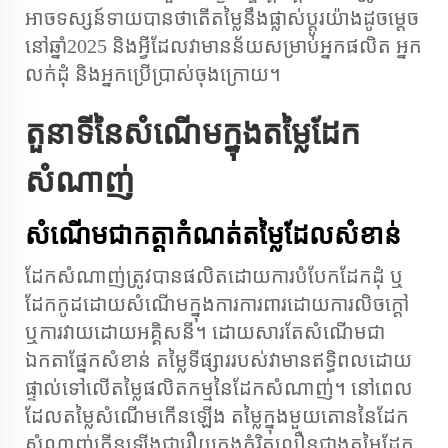
អាចទស្សន៍ទាយបានថាតើតម្លៃនឹងផ្លាស់ប្តូរយ៉ាងដូចម្តេច
នៅឆ្នាំ2025 និងអ្វីដែលវាមានន័យសម្រាប់អ្នកផលិត អ្នក
លក់ដុំ និងអ្នកប្រើប្រាស់ចុងក្រោយ។
តួនាទីនៃសំណើមក្នុងតម្លៃដែក
សំណាញ់
សំណើមជាកត្តាកំណត់តម្លៃដែលសំខាន់
ដែកសំណាញ់ត្រូវបានផលិតដោយការបំបែកដែកដុំ ឬ
ដែកកូដដោយសំណើមក្នុងការការពារដោយការលិចក្តៅ
ឬការវាយដោយអគ្គិសនី។ ដោយសារតែសំណើមជា
ឯកតាផ្នែកសំខាន់ តម្លៃទីផ្សាររបស់វាមានឥទ្ធិពលដោយ
ផ្ទាល់ទៅលើតម្លៃផលិតកម្មនៃដែកសំណាញ់។ នៅពេល
ដែលតម្លៃសំណើមកើនឡើង តម្លៃក្នុងមួយតោននៃដែក
សំណាញ់កើនឡើងជារឿយក្នុងកំរិតលឿនជាងតម្លៃដែក