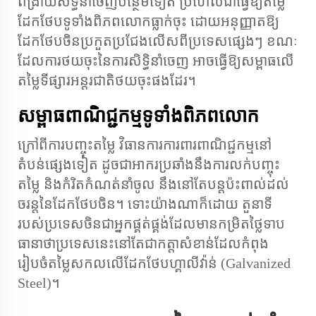
ពង្រាយសិទ្ធិនាំចេញបន្ថែមទៀត ប្រហែលជាធ្វើឱ្យតម្លៃ
ដែកថែបទូទាំងពិភពលោកធ្លាក់ចុះ ដោយអនុញ្ញាតឱ្យ
ដែកថែបចិនប្រកួតប្រជែងលើសពីប្រទេសផ្សេងៗ ខណៈ
ដែលការថយចុះនៃការសិទ្ធិនាំចេញ អាចធ្វើឱ្យសម្ពាធលើ
តម្លៃទីផ្សារអន្តរជាតិថយចុះផងដែរ។
សម្ពាធពាណិជ្ជកម្មទូទាំងពិភពលោក
ក្រៅពីការបញ្ចុះតម្លៃ វិធានការការពារពាណិជ្ជកម្មនៅ
តំបន់ផ្សេងទៀត ដូចជាអាករប្រឆាំងនឹងការលក់បញ្ចុះ
តម្លៃ និងកំរិតកំណត់នាំចូល នឹងនៅតែបន្តប៉ះពាល់ដល់
ចរន្តនៃដែកថែបចិន។ ទោះយ៉ាងណាក៏ដោយ តួនាទី
របស់ប្រទេសចិនជាអ្នកផ្គត់ផ្គង់ដែលមានកម្រិតថ្លៃទាប
ធានាថាប្រទេសនេះនៅតែជាកត្តាសំខាន់ដែលកំពុង
រៀបចំតម្លៃសកលលើដែកថែបហ្គាលីវ៉ាន់ (Galvanized
Steel)។