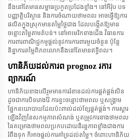
នឹងនៅតែមានសម្ពាធប្រកួតប្រជែងខ្លាំង។ នៅអឺរ៉ុប បទ
បញ្ញាត្តិបរិស្ថាន និង​ការចំណាយ​ថាមពល អាចធ្វើឱ្យ​ការ
ផលិត​ក្នុង​ស្រុក​មានតម្លៃ​ថ្លៃ​ជាង ដែល​បង្កើត​ឱ្យ​មាន​
ចន្លោះ​តម្លៃ​តាម​តំបន់។ នៅអាមេរិក​ខាងជើង វិធានការ​
ការពារ​ពាណិជ្ជកម្ម​ផ្តល់​នូវ​ការការពារ​មួយ​ចំនួន ប៉ុន្តែ​
និន្នាការ​តម្លៃ​ពិភពលោក​នឹងនៅតែ​មាន​ឥទ្ធិពល។
ហានិភ័យដល់ការព prognoz រការ
ព្យាករណ៍
ហានិភ័យខាងលើរួមមានការរំខានដល់ការផ្គត់ផ្គង់សិន
ដូចជាការបិទរោងរ៉ែ ការខ្វះចន្លោះថាមពល ឬសង្គ្រាម
ផ្នែកនយោបាយដែលប៉ះពាល់ដល់ខ្សែផ្គត់ផ្គង់។ ការស្តារ
ឡើងវិញនៃសកម្មភាពសំណង់ ឬតម្រូវការខាងថាមពល
នៃគម្រោងថាមពលប្រកបដោយនិរន្តភាពខ្លាំងជាងការ
រំពឹងទុក ក៏អាចផ្តល់ការគាំទ្រដល់តម្លៃ។ ចំពោះហានិភ័យ