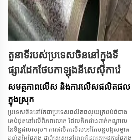
តួនាទីរបស់ប្រទេសចិននៅក្នុងទី
ផ្សារដែកថែបកាឡុងនីសេស៊ីការ៉េ
សមត្ថភាពលើស និង​ការលើស​ផលិតផល​
ក្នុង​ស្រុក
ប្រទេសចិននៅតែជាប្រទេសផលិតផលុយក្រពប់ធំជាង
គេបំផុតនៅលើពិភពលោក ដែលគិតជាងពាក់កណ្ដាល
នៃទិន្នផលសរុប។ ការផលិតលើសនៅតែបន្តបង្កសម្ពាធ
ដល់តម្លៃផ្ទៃក្នុង ជាពិសេសនៅពេលដែលតម្រូវការផ្ទៃក្នុង