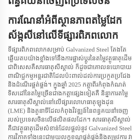
ពន្ធគយនាំចេញពីប្រទេសចិន
ការណែនាំអំពីស្ថានភាពតម្លៃដែក
ស័ង្កសីនៅលើទីផ្សារពិភពលោក
ទីផ្សារពិភពលោកសម្រាប់
Galvanized Steel
តែងតែ
ឆ្លើយតបយ៉ាងខ្លាំងទៅនឹងការផ្លាស់ប្ដូរនៃតម្លៃវត្ថុធាតុដើម
ជាពិសេសគឺសារធាតុសីស្តាល់ ក៏ដូចជាគោលនយោបាយ
ពាណិជ្ជកម្មអន្តរជាតិដែលប៉ះពាល់ដល់ការប្រកួតប្រជែង
និងដំណើរផ្គត់ផ្គង់។ ក្នុងឆ្នាំ 2025 កត្តាពីរកំពុងកំណត់
ទិសដៅនៃតម្លៃច្រើនជាងកត្តាផ្សេងទៀតគឺ និន្នាការតម្លៃ
សារធាតុសីស្តាល់នៅលើផ្សារលោហធាតុឡុងដុន
(LME) និងតួនាទីដែលកំពុងវិវឌ្ឍន៍នៃពន្ធគយនាំចេញ
របស់ប្រទេសចិនលើផលិតផលដែក។ សារធាតុសីស្តាល់
គឺជាវត្ថុធាតុដើមសំខាន់ដែលផ្ដល់នូវ
Galvanized Steel
ការវិភាគទាំងនេះជាមួយលក្ខខណ្ឌផ្គត់ផ្គង់និងតម្រូវការ វា