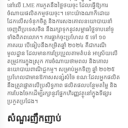
នៅលើ LME ការកូតនឹងថ្លៃថយចុះ ដែលធ្វើឱ្យការ
ចំណាយផលិតកម្មថយចុះ។ ទោះយ៉ាងណាក៏ដោយ
ដែកលើសទំនុកចិត្ត និងការសងគោលនយោបាយនាំ
ចេញពីប្រទេសចិន នឹងរក្សាទុកនូវសម្ពាធថ្លៃទាបនៅទូ
ទាំងពិភពលោក។ ការធ្លាក់ចុះប្រហែល ៥ ទៅ ១០
ភាគរយ បើធៀបនឹងកម្រិតឆ្នាំ ២០២៤ គឺជាករណី
មូលដ្ឋាន ដែលមានការប្រែប្រួលតាមតំបន់ អាស្រ័យលើ
តម្រូវការក្នុងស្រុក ការចំណាយថាមពល និងគោល
នយោបាយពាណិជ្ជកម្ម។ សម្រាប់អ្នកទិញ ឆ្នាំ ២០២៥
ប្រហែលជាមានឱកាសសន្សំសំចៃ ខណៈដែលអ្នកផលិត
នឹងត្រូវផ្តោតលើប្រសិទ្ធភាព ផលិតផលបន្ថែមតម្លៃ និង
ការបែងចែកដើម្បីរក្សានូវផ្នែកហិរញ្ញវត្ថុនៅក្នុងទីផ្សារ
ប្រកួតប្រជែង។
សំណួរញឹកញាប់