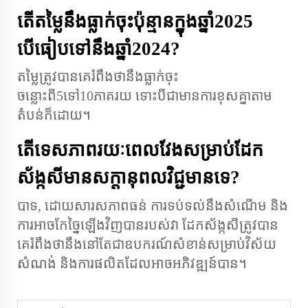
តើតម្លៃនឹងធ្លាក់ចុះប៉ុន្មានក្នុងឆ្នាំ2025
បើធៀបទៅនឹងឆ្នាំ2024?
តម្លៃត្រូវបានគេរំពឹងថានឹងធ្លាក់ចុះ
ចន្លោះពី5ទៅ10ភាគរយ ទោះបីជាមានការខុសគ្នាតាម
តំបន់ក៏ដោយ។
តើទេសភាពរយៈពេលវែងសម្រាប់ដែក
ស័ង្កសីមានសក្តានុពលវិជ្ជមានទេ?
បាទ, ដោយសារសភាពធន់ ការទប់ទល់នឹងសំណើម និង
ការអាចកែច្នៃឡើងវិញបានរបស់វា ដែកស័ង្កសីត្រូវបាន
គេរំពឹងថានឹងនៅតែជាឧបករណ៍សំខាន់សម្រាប់វិស័យ
សំណង់ និងការផលិតដែលអាចអភិវឌ្ឍន៍បាន។