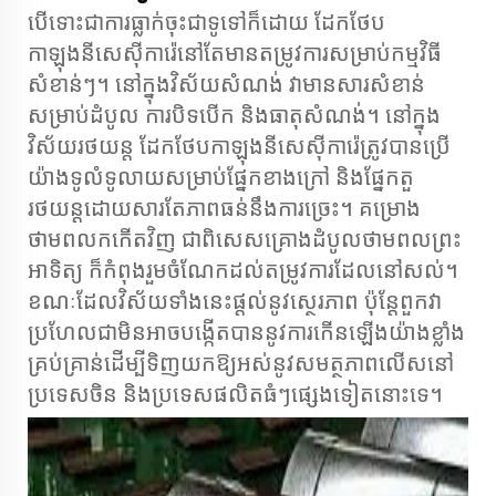
បើទោះជាការធ្លាក់ចុះជាទូទៅក៏ដោយ ដែកថែប​
កាឡុងនីសេស៊ីការ៉េនៅតែមានតម្រូវការសម្រាប់​កម្មវិធី
សំខាន់ៗ។ នៅក្នុងវិស័យសំណង់ វាមានសារសំខាន់
សម្រាប់​ដំបូល ការបិទបើក និងធាតុសំណង់។ នៅក្នុង
វិស័យរថយន្ត ដែកថែប​កាឡុងនីសេស៊ីការ៉េត្រូវបានប្រើ
យ៉ាងទូលំទូលាយសម្រាប់​ផ្នែក​ខាងក្រៅ និង​ផ្នែក​តួ
រថយន្ត​ដោយសារតែ​ភាពធន់​នឹង​ការ​ច្រេះ។ គម្រោង
ថាមពលកកើតវិញ ជាពិសេសគ្រោង​ដំបូលថាមពល​ព្រះ
អាទិត្យ ក៏កំពុងរួមចំណែកដល់តម្រូវការដែល​នៅសល់។
ខណៈ​ដែល​វិស័យ​ទាំង​នេះផ្តល់​នូវ​ស្ថេរភាព ប៉ុន្តែពួកវា
ប្រហែល​ជា​មិនអាចបង្កើត​បាននូវ​ការ​កើន​ឡើង​យ៉ាងខ្លាំង​
គ្រប់គ្រាន់​ដើម្បី​ទិញយក​ឱ្យអស់នូវ​សមត្ថភាពលើស​នៅ
ប្រទេសចិន និង​ប្រទេសផលិត​ធំៗផ្សេងទៀត​នោះ​ទេ។