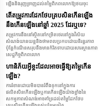
ឡើងនិងរុញច្រាញដល់តម្លៃពិភពលោកឱ្យថយចុះ
តើតម្រូវការដែកថែបគ្របសិនកើនឡើង
នឹងកើនឡើងនៅឆ្នាំ 2025 ដែរឬទេ?
តម្រូវការនឹងនៅស្ថិតនៅកម្រិតថេរនៅក្នុងវិស័យ
សំណង់យានយន្តនិងថាមពលប្រកបដោយនិរន្តរភាព
ប៉ុន្តែកំណើនសរុបនឹងមានកំរិតទាបដោយសារស្ថានភាព
សេដ្ឋកិច្ចពិភពលោក
ហានិភ័យអ្វីខ្លះដែលអាចធ្វើឱ្យតម្លៃកើន
ឡើង?
ការរំខានដោយមិនបានរំពឹងទុកនៅក្នុងការ
ផលិតសិនកើនឡើងឬការកើនឡើងយ៉ាងខ្លាំងនៃ
សកម្មភាពសំណង់អាចគាំទ្រដល់តម្លៃដែកថែប
គ្របសិនកើនឡើងខ្ពស់បន្ថែមទៀត