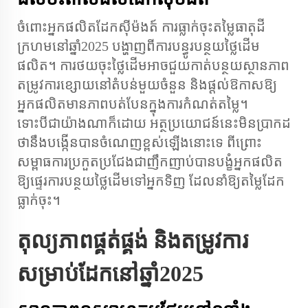
ចំពោះ​អ្នកផលិត​ដែក​សុីម៉ងត៍ ការធ្លាក់ចុះ​តម្លៃធាតុដី
ក្រហម​នៅឆ្នាំ2025 បង្ហាញ​ពីការ​បន្ធូរបន្ថយ​ថ្លៃដើម​
ផលិត។ ការថយចុះ​ថ្លៃដើម​អាចជួយ​កាត់បន្ថយ​ស្ថានភាព​
តម្រូវការ​ខ្សោយ​នៅតំបន់​មួយចំនួន និងផ្តល់​ឱកាស​ឱ្យ​
អ្នកផលិត​មាន​ភាព​បត់បែន​ក្នុងការ​កំណត់​តម្លៃ។
ទោះបីជា​យ៉ាងណាក៏ដោយ អត្ថប្រយោជន៍​នេះ​មិន​ប្រាកដ​
ថា​នឹង​បង្កើន​បាន​ចំណេញ​ខ្ពស់​ឡើង​នោះ​ទេ ពីព្រោះ​
សម្ពាធការ​ប្រកួតប្រជែង​ជាញឹកញាប់​បាន​បង្ខំ​អ្នកផលិត​
ឱ្យ​ផ្ទេរ​ការ​បន្ថយ​ថ្លៃដើម​ទៅ​អ្នកទិញ ដែល​នាំ​ឱ្យ​តម្លៃដែក​
ធ្លាក់ចុះ។
តុល្យភាព​ផ្គត់ផ្គង់ និងតម្រូវការ​
សម្រាប់​ដែក​នៅឆ្នាំ2025