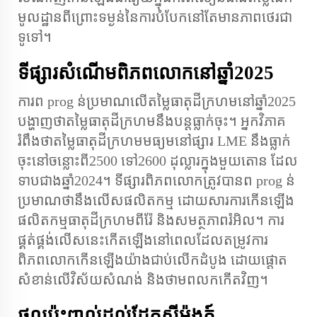
មូលដ្ឋានពីព្រោះទម្ងន់នៃការបំបែកនៅតែមានភាពថេរជា
ទូទៅ។
ទីផ្សារសំណើមពិភពលោកនៅឆ្នាំ2025
ការព prog ន់ប្រមាណ​លើ​តម្លៃធាតុដីក្រហម​នៅឆ្នាំ2025
បង្ហាញ​ថា​តម្លៃធាតុដីក្រហម​នឹងបន្តធ្លាក់ចុះ។ អ្នកវិភាគ​
រំពឹងថា​តម្លៃធាតុដីក្រហម​មធ្យមនៅ​ផ្សារ LME នឹងធ្លាក់
ចុះ​នៅចន្លោះពី2500 ទៅ2600 ដុល្លារ​ក្នុងមួយតោន ដែល
ទាបជាងឆ្នាំ2024។ ទីផ្សារ​ពិភពលោក​ត្រូវបាន​ព prog ន់
ប្រមាណថា​នឹងលើស​ផលិតកម្ម ដោយសារ​ការកើនឡើង​
ផលិតកម្មធាតុដីក្រហម​ពីរ៉ែ និងសមត្ថភាព​រំអិល។ ការ
ផ្គត់ផ្គង់លើស​នេះកើតឡើង​នៅពេល​ដែល​តម្រូវការ​
ពិភពលោក​កើនឡើង​យ៉ាង​ជាប់លើក​ដំបូង ដោយ​ផ្តោត​
សំខាន់​លើវិស័យ​សំណង់ និងថាមពល​កកើត​វិញ។
ផលប៉ះពាល់​ដល់​ដែក​សុីម៉ងត៍