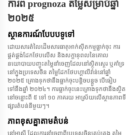
ការព prognoza តម្លៃសម្រាប់ឆ្នាំ
២០២៥
ស្ថានការណ៍បែបបទូទៅ
ដោយសារតំលៃដើមសារធាតុអាក់ស៊ីតកម្មធ្លាក់ចុះ ការ
ផ្គត់ផ្គង់ដែកថែបលើស និងសក្ដានុពលនៃគោល
នយោបាយបញ្ចុះតម្លៃនាំចេញដែលនៅស្ថិតស្ថេរ ឬគាំទ្រ
នៅក្នុងប្រទេសចិន តម្លៃដែកថែបហ្គាលីវ៉ាន់នៅឆ្នាំ
២០២៥ គ្រោងទុកថានឹងធ្លាក់ចុះបន្តិចបន្តួច បើធៀប
ទៅនឹងឆ្នាំ ២០២៤។ ការធ្លាក់ចុះនេះគ្រោងទុកថានឹងស្ថិត
នៅចន្លោះពី ៥ ទៅ ១០ ភាគរយ អាស្រ័យលើស្ថានភាពទី
ផ្សារតំបន់នីមួយៗ។
ភាពខុសគ្នាតាមតំបន់
នៅអាស៊ី ដែលការនាំចេញពីប្រទេសចិនគ្រប់គ្រង តម្លៃ