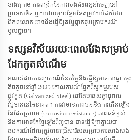
ខាងក្រោម ការពង្រីកនៃការសងគืนពន្ធនាំចេញនៅ
ប្រទេសចិន ឬការថយចុះបន្ថែមនៃតម្រូវការដែកថែប
ពិភពលោក អាចនឹងធ្វើឱ្យតម្លៃធ្លាក់ចុះក្រោមករណី
មូលដ្ឋាន។
ទស្សនវិស័យរយៈពេលវែងសម្រាប់
ដែកកូតសំណើម
ខណៈដែលការព្យាករណ៍នៃតម្លៃនឹងធ្វើឱ្យមានការធ្លាក់ចុះ
តិចតួចនៅឆ្នាំ 2025 គោលការណ៍ផ្នែកវិស្វកម្មរបស់
ផ្លូវកូត (Galvanized Steel) នៅតែមានសក្ដានុពល
វិជ្ជមាននៅអនាគត។ ការវាមានភាពធន់នឹងការកើនឡើង
នៃដែកក្រហម (corrosion resistance) ភាពធន់ខ្ពស់
និងការអាចកែច្នៃឡើងវិញបាន បានធ្វើឱ្យវាក្លាយជា
ឧបករណ៍ដែលត្រូវបានជ្រើសរើសសម្រាប់ការសាងសង់
ដែលអាចអភិវឌ្ឍន៍បាន និងការរចនាឧបករណ៍ធ្វើ