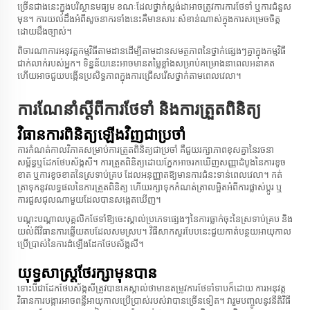
ច្រើនជាងនេះក្នុងបរិស្ថានមធ្យម ខណៈដែលថ្នាក់ស្តង់ដាអាចត្រូវការការថែទាំ ឬការជំនួស
មុន។ ការយល់ដឹងអំពីសូចនាករទាំងនេះគឺមានសារៈសំខាន់ណាស់ក្នុងការសម្រេចចិត្ត
ដោយដឹងច្បាស់។
ពិចារណាការអនុវត្តកម្មវិធីតាមដានដើម្បីតាមដានសមត្ថភាពនៃថ្នាក់ផ្សេងៗគ្នាក្នុងកម្មវិធី
ជាក់លាក់របស់អ្នក។ ទិន្នន័យនេះអាចមានតម្លៃខ្លាំងសម្រាប់គម្រោងនាពេលអនាគត
ហើយអាចជួយបង្កើនប្រសិទ្ធភាពក្នុងការជ្រើសរើសថ្នាក់តាមពេលវេលា។
ការណែនាំស្តីពីការថែទាំ និងការត្រួតពិនិត្យ
វិធានការពិនិត្យឡើងវិញជាប្រចាំ
ការកំណត់កាលវិភាគសម្រាប់ការត្រួតពិនិត្យជាប្រចាំ គឺជួយរក្សាភាពខុសគ្នានៃរចនា
សម្ព័ន្ធឬដែកថែបស័ង្កសី។ ការត្រួតពិនិត្យដោយភ្នែកអាចរកឃើញ​សញ្ញាដំបូង​នៃ​ការ​ខូច​
ខាត​ ឬ​ការ​ខូច​ខាត​នៃ​ស្រទាប់​គ្រប ដែល​អនុញ្ញាត​ឱ្យ​មាន​ការ​ជំនះ​ទាន់​ពេលវេលា។ កត់
ត្រាទុកនូវ​លទ្ធផល​នៃ​ការត្រួតពិនិត្យ ហើយ​រក្សាទុក​កំណត់​ត្រា​លម្អិត​អំពី​ការ​ផ្លាស់ប្ដូរ ឬ​
ការ​ជួសជុល​ណាមួយ​ដែល​បាន​សង្កេត​ឃើញ។
បណ្ដុះបណ្ដាល​បុគ្គលិក​ថែទាំ​ឱ្យ​ចេះ​ស្គាល់​ប្រភេទ​ផ្សេងៗ​នៃ​ការ​ធ្លាក់ចុះ​នៃ​ស្រទាប់​គ្រប និង​
យល់​ពី​វិធានការ​ឆ្លើយតប​ដែល​សមស្រប។ វិធីសាកសួរ​បែប​នេះ​ជួយ​កាត់​បន្ថយ​អាយុ​កាល​
ប្រើ​ប្រាស់​នៃ​ការ​ដំឡើង​ដែកថែប​ស័ង្កសី។
យុទ្ធសាស្ត្រថែរក្សាមុនបាន
ទោះបី​ជា​ដែកថែប​ស័ង្កសី​ត្រូវ​បាន​គេ​ស្គាល់​ថា​មាន​តម្រូវការ​ថែទាំ​ទាប​ក៏​ដោយ ការ​អនុវត្ត​
វិធានការ​បង្ការ​អាច​ពន្លឺ​អាយុ​កាល​ប្រើ​ប្រាស់​របស់​វា​បាន​ច្រើន​ទៀត។ វារួម​បញ្ចូល​នូវ​នីតិវិធី​