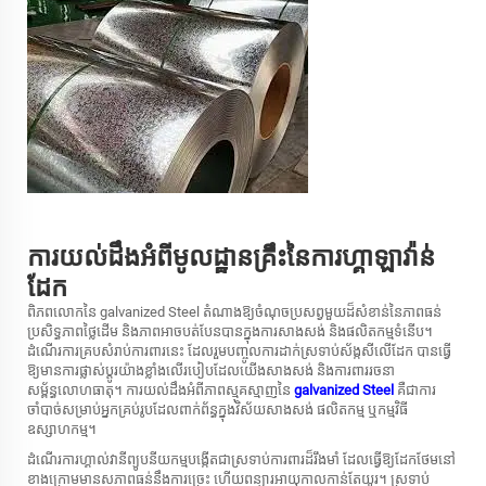
ការយល់ដឹងអំពីមូលដ្ឋានគ្រឹះនៃការហ្គាឡាវ៉ាន់
ដែក
ពិភពលោកនៃ
galvanized Steel
តំណាងឱ្យចំណុចប្រសព្វមួយដ៏សំខាន់នៃភាពធន់
ប្រសិទ្ធភាពថ្លៃដើម និងភាពអាចបត់បែនបានក្នុងការសាងសង់ និងផលិតកម្មទំនើប។
ដំណើរការគ្របសំរាប់ការពារនេះ ដែលរួមបញ្ចូលការដាក់ស្រទាប់ស័ង្កសីលើដែក បានធ្វើ
ឱ្យមានការផ្លាស់ប្តូរយ៉ាងខ្លាំងលើរបៀបដែលយើងសាងសង់ និងការពាររចនា
សម្ព័ន្ធលោហធាតុ។ ការយល់ដឹងអំពីភាពស្មុគស្មាញនៃ
galvanized Steel
គឺជាការ
ចាំបាច់សម្រាប់អ្នកគ្រប់រូបដែលពាក់ព័ន្ធក្នុងវិស័យសាងសង់ ផលិតកម្ម ឬកម្មវិធី
ឧស្សាហកម្ម។
ដំណើរការហ្គាល់វានីព្យូបនីយកម្មបង្កើតជាស្រទាប់ការពារដ៏រឹងមាំ ដែលធ្វើឱ្យដែកថែមនៅ
ខាងក្រោមមានសភាពធន់នឹងការច្រេះ ហើយពន្យារអាយុកាលកាន់តែយូរ។ ស្រទាប់