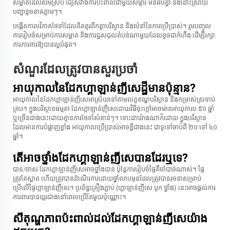
សម្អាត​ដែល​សមស្រប ជៀស​វាង​ការ​ប៉ះ​ពាល់​ជាមួយ​សម្ភារៈ​មិន​ឆបគ្នា និង​ដោះស្រាយ​
បញ្ហា​ខូច​ខាត​ភ្លាមៗ។
បង្កើត​កាលវិភាគ​ថែទាំ​ដែល​គិត​គូរ​ពី​កត្តា​បរិស្ថាន និង​លំនាំ​នៃ​ការ​ប្រើ​ប្រាស់។ រួមបញ្ចូល​
ការ​រៀបចំ​សម្រាប់​ការ​សម្អាត​ និង​ការ​ជួសជុល​តំបន់​ណាមួយ​ដែល​ខូច​ជា​កំហឹង ដើម្បី​រក្សា
ការ​ការពារ​ឱ្យ​បាន​ល្អ​បំផុត។
សំណួរដែលត្រូវបានសួរប្រចាំ
អាយុកាលនៃដែកហ្គាឡាន់ញីសេដ្ឋីមានប៉ុន្មាន?
អាយុកាលនៃដែកហ្គាឡាន់ញីសេអាស្រ័យទៅតាមលក្ខខណ្ឌបរិស្ថាន និងកម្រាស់ស្រទាប់
គ្រប។ ក្នុងបរិស្ថានធម្មតា ដែកហ្គាឡាន់ញីសេដោយវិធីចុះក្តៅអាចមានអាយុកាល ៥០ ឆ្នាំ
ឬច្រើនជាងនេះដោយគ្មានការថែទាំសំខាន់ៗ។ ទោះជាយ៉ាងណាក៏ដោយ ក្នុងបរិស្ថាន
ដែលមានការបំផ្លាញខ្លាំង អាយុកាលប្រើប្រាស់អាចខ្លីជាងនេះ ជាទូទៅចាប់ពី ២០ ទៅ ៤០
ឆ្នាំ។
តើអាចថ្នាំងដែកហ្គាឡាន់ញីសេបានដែរឬទេ?
បាទ/ចាស ដែកហ្គាឡាន់ញីសេអាចថ្នាំងបាន ប៉ុន្តែការរៀបចំផ្ទៃគឺចាំបាច់ណាស់។ ផ្ទៃ
ត្រូវតែស្អាត ហើយត្រូវបានដំណើរការដោយថ្នាំលាបមុនដែលត្រូវបានរចនាសម្រាប់
ប្រើលើផ្ទៃហ្គាឡាន់ញីសេ។ ប្រព័ន្ធគ្រឿងភ្ជាប់ (ហ្គាឡាន់ញីសេ បូក ថ្នាំង) នេះអាចផ្តល់ការ
ការពារបានយូរជាងនៅពេលប្រើតែមួយប៉ុណ្ណោះ។
សីតុណ្ហភាពប៉ះពាល់ដល់ដែកហ្គាឡាន់ញីសេយ៉ាង