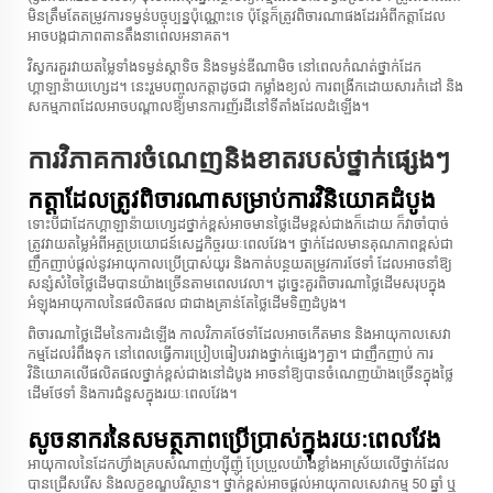
មិនត្រឹមតែតម្រូវការទម្ងន់បច្ចុប្បន្នប៉ុណ្ណោះទេ ប៉ុន្តែក៏ត្រូវពិចារណាផងដែរអំពីកត្តាដែល
អាចបង្កជាភាពតានតឹងនាពេលអនាគត។
វិស្វករគួរវាយតម្លៃទាំងទម្ងន់ស្តាទិច និងទម្ងន់ឌីណាមិច នៅពេលកំណត់ថ្នាក់ដែក
ហ្គាឡាន៉ាយហ្សេដ។ នេះរួមបញ្ចូលកត្តាដូចជា កម្លាំងខ្យល់ ការពង្រីកដោយសារកំដៅ និង
សកម្មភាពដែលអាចបណ្តាលឱ្យមានការញ័រដីនៅទីតាំងដែលដំឡើង។
ការវិភាគ​ការ​ចំណេញ​និង​ខាត​របស់​ថ្នាក់​ផ្សេងៗ
កត្តា​ដែល​ត្រូវ​ពិចារណា​សម្រាប់​ការវិនិយោគ​ដំបូង
ទោះបីជាដែកហ្គាឡាន៉ាយហ្សេដថ្នាក់ខ្ពស់អាចមានថ្លៃដើមខ្ពស់ជាងក៏ដោយ ក៏វាចាំបាច់
ត្រូវវាយតម្លៃអំពីអត្ថប្រយោជន៍សេដ្ឋកិច្ចរយៈពេលវែង។ ថ្នាក់ដែលមានគុណភាពខ្ពស់ជា
ញឹកញាប់ផ្តល់នូវអាយុកាលប្រើប្រាស់យូរ និងកាត់បន្ថយតម្រូវការថែទាំ ដែលអាចនាំឱ្យ
សន្សំសំចៃថ្លៃដើមបានយ៉ាងច្រើនតាមពេលវេលា។ ដូច្នេះគួរពិចារណាថ្លៃដើមសរុបក្នុង
អំឡុងអាយុកាលនៃផលិតផល ជាជាងគ្រាន់តែថ្លៃដើមទិញដំបូង។
ពិចារណាថ្លៃដើមនៃការដំឡើង កាលវិភាគថែទាំដែលអាចកើតមាន និងអាយុកាលសេវា
កម្មដែលរំពឹងទុក នៅពេលធ្វើការប្រៀបធៀបរវាងថ្នាក់ផ្សេងៗគ្នា។ ជាញឹកញាប់ ការ
វិនិយោគលើផលិតផលថ្នាក់ខ្ពស់ជាងនៅដំបូង អាចនាំឱ្យបានចំណេញយ៉ាងច្រើនក្នុងថ្លៃ
ដើមថែទាំ និងការជំនួសក្នុងរយៈពេលវែង។
សូចនាករនៃសមត្ថភាពប្រើប្រាស់ក្នុងរយៈពេលវែង
អាយុកាលនៃដែកហ៊្វាំងគ្របសំណាញ់ហ្ស៊ីញ៉ូ ប្រែប្រួលយ៉ាងខ្លាំងអាស្រ័យលើថ្នាក់ដែល
បានជ្រើសរើស និងលក្ខខណ្ឌបរិស្ថាន។ ថ្នាក់ខ្ពស់អាចផ្តល់អាយុកាលសេវាកម្ម 50 ឆ្នាំ ឬ