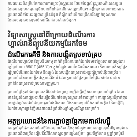
ការពារនេះមិនត្រឹមតែការពារការច្រេះប៉ុណ្ណោះទេ ថែមទាំងផ្តល់នូវរូបរាងពិសេសមួយ
ដែលឧស្សាហកម្មជាច្រើនបានពឹងផ្អែកលើវាមកយូរហើយ។ គន្លឹះក្នុងការទាញយកអត្ថ
ប្រយោជន៍ទាំងនេះឱ្យបានច្រើនបំផុត គឺស្ថិតនៅលើការជ្រើសរើសថ្នាក់គុណភាព
ដែលសមស្របសម្រាប់កម្មវិធីជាក់លាក់របស់អ្នក។
វិទ្យាសាស្ត្រនៅពីក្រោយដំណើរការ
ហ្គាល់វានីព្យូបនីយកម្មដែកថែម
ដំណើរការគីមី និងការបង្កើតស្រទាប់គ្រប
ដំណើរការហ្គាល់វានីព្យូបនីយកម្ម ពាក់ព័ន្ធនឹងការដាក់ដែកថែមទៅក្នុងសារធាតុអេ្វង់រាវ
ក្តៅប្រហែល 850°F (455°C)។ ក្នុងអំឡុងពេលនៃដំណើរការនេះ កើតមានប្រតិកម្មផ្នែក
ផ្សំគ្រាប់ថ្មើររវាងដែកថែម និងអេ្វង់ ដែលបង្កើតជាស្រទាប់អន្តរផ្សំគ្រាប់ថ្មើរជាច្រើន។
ស្រទាប់ទាំងនេះបង្កើតជាភ្ជាប់ដ៏រឹងមាំ ដែលក្លាយជាផ្នែកមួយនៃផ្ទៃដែកថែម ជាជាង
គ្រាន់តែជាស្រទាប់គ្របសាមញ្ញមួយ។
ស្រទាប់ថ្នាំកូតដែលបានមកពីដែកថែបហ្គាឡាន់ញីដធ្វើឡើងដោយស្រទាប់ច្រើន ដែល
មានខ្សែសំណាញ់អេះកើនឡើងពីដែកថែបមូលដ្ឋានទៅខាងក្រៅ។ ការផ្លាស់ប្តូរដ៏ថ្កាត់ថ្ការ
នេះផ្តល់នូវការជាប់ជាមួយគ្នាយ៉ាងពិសេស និងភាពធន់ទ្រាំនឹងការប៉ះទង្គិច ដែលធ្វើឱ្យ
ដែកថែបហ្គាឡាន់ញីមានភាពធន់ទ្រាំយ៉ាងខ្លាំងក្នុងបរិស្ថានអាក្រក់។
អត្ថប្រយោជន៍នៃការភ្ជាប់គ្នាផ្នែកមេតាល័រហ្ស៊ី
ការភ្ជាប់គ្នាផ្នែកមេតាល័រហ្ស៊ីដែលបានកើតឡើងក្នុងអំឡុងពេលការហ្គាឡាន់ញីផ្តល់នូវអត្ថ
ប្រយោជន៍ជាច្រើន ធៀបនឹងវិធីសាកសួងកូតផ្សេងទៀត។ ផ្ទុយពីថ្នាំលាប ឬថ្នាំកូតប៉ូវឌឺ