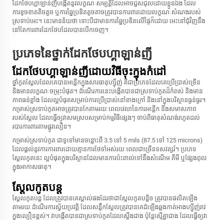
ដែកថែបហ្គាឡាន់ញីបង្កើតនូវលក្ខណៈសម្បត្តិដែលអាចជួសជុលដោយខ្លួនឯង ដែល
ការខូចខាតតិចតួច ឬការឆ្នៃប្រឌិតតូចតាចត្រូវបានការពារដោយលក្ខណៈសំណងរបស់
ស្រទាប់អេះ។ នេះមានន័យថា ទោះបីជាមានការឆ្នៃប្រឌិតលើផ្ទៃក៏ដោយ អេះនៅជុំវិញនឹង
នៅតែការពារដែកថែបដែលបានបើកចេញ។
ប្រភេទនៃថ្នាក់ដែកថែបហ្គាឡាន់ញី
ដែកថែបហ្គាឡាន់ញីដោយវិធីចុះក្នុងកំដៅ
ថ្នាំកូតស្តែលដែលគេបានអន្លើកក្នុងសារធាតុហ្ស៊ីញ់ គឺជាប្រភេទដែលគេប្រើប្រាស់ច្រើន
និងមាន​លក្ខណៈ​ចម្រុះ​បំផុត។ ដំណើរការនេះបង្កើតបានជាស្រទាប់កូតដ៏កំពស់ និង​មាន​
ភាព​ធន់​ខ្លាំង ដែលល្អ​បំផុត​សម្រាប់​ការ​ប្រើ​ប្រាស់​នៅ​ខាង​ក្រៅ និង​នៅ​ក្នុង​បរិស្ថាន​ធ្ងន់​ធ្ងរ​។
កម្រាស់​ស្រទាប់​កូត​អាច​ត្រូវ​បាន​កែតាម​រយៈ​ពេល​វេលា​នៃ​ការ​អន្លើក និង​សមាសភាព​
របស់​ស្តែល ដែល​ធ្វើ​ឲ្យ​វា​សមស្រប​សម្រាប់​កម្មវិធី​ផ្សេងៗ ចាប់​ពី​ធាតុ​សំណង់​រហូត​ដល់​
របារ​ការពារ​តាម​ផ្លូវ​លឿន​។
កម្រាស់ស្រទាប់កូត ជាទូទៅមានចន្លោះពី 3.5 ទៅ 5 mils (87.5 ទៅ 125 microns)
ដែលផ្តល់នូវការការពារដោយ​គ្មាន​ការ​ថែទាំអស់រយៈពេលជាច្រើនទសវត្សរ៍។ ប្រភេទ
ស្តែលកូតនេះ ល្អបំផុតក្នុងបរិស្ថានដែលមានការប៉ះពាល់ទៅនឹងសំណើម គីមី ឬ​ផ្សែង​ពុល​
ក្នុង​អាកាសធាតុ​។
ស្តែលកូតបន្ត
ស្តែលកូតបន្ត ដែលត្រូវបានគេស្គាល់ផងដែរថាជាស្តែលកូតបន្លិច ត្រូវបានផលិតឡើង
តាមរយៈដំណើរការស្វ័យប្រវត្តិ ដែលសន្លឹកស្តែលត្រូវបានគេដំឡើងឆ្លងកាត់អាងហ្ស៊ីញ់រាវ
ក្នុងល្បឿនខ្ពស់។ វាបង្កើតបានជាស្រទាប់កូតដែលស្តើងជាង ប៉ុន្តែស្មើគ្នាជាង ដែលធ្វើឲ្យវា