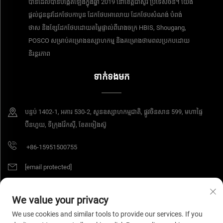
បានដែលបានបង្កើតឡើងក្នុងឆ្នាំ 2019 នៅខេត្តជាំស៊ូវ ប្រទេសចិន។ យើង
ផ្តល់ជូននូវដែកថែបកាបូន ដែកថែបអាលោយ ដែកថែបសំណង់ បំពង់
ថាស និងខ្សែដែកថែបដោយតម្លៃផ្ទាល់ពីរោងចក្រ HBIS, Shougang,
POSCO សម្រាប់គម្រោងឧស្សាហកម្ម និងគម្រោងថាមពលប្រកបដោយ
និរន្តរភាព
ទាក់ទងមក
បន្ទប់​ 1402-1, អគារ 530-2, សួនឧស្សាហកម្មជាតិ, ផ្លូវចិនសាន 599, មហាផ្ទៃ
ប៊ីនហួយ, ទីក្រុងវ៉ែកស៊ី, ខែតចៀងស៊ូ
+86-15951500755
[email protected]
We value your privacy
ការពារដោយរក្សាសិទ្ធិ © ឆ្នាំ 2025 ក្រុមហ៊ុន អាយអេសប៊ី វ៉ាយរ៉េ ម៉ាទៀរស៍ ខូអិលធីឌី។ រក្សាសិទ្ធិ
We use cookies and similar tools to provide our services. If you
គ្រប់យ៉ាង។
គោលការណ៍ឯកជន