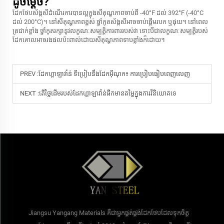
ដូចម្តេច?
ដែកថែបស័ង្កសីដំណើរការបានល្អក្នុងសីតុណ្ហភាពចាប់ពី -40°F ដល់ 392°F (-40°C
ដល់ 200°C)។ នៅសីតុណ្ហភាពខ្ពស់ ថ្នាំកូតស័ង្កសីអាចចាប់ផ្តើមរបក ឬផុយ។ នៅពេល
ត្រជាក់ខ្លាំង ថ្នាំកូតរក្សានូវលក្ខណៈសម្បត្តិការពាររបស់វា ទោះបីជាលក្ខណៈសម្បត្តិរបស់
ដែកគោលអាចរងផលប៉ះពាល់ដោយសីតុណ្ហភាពទាបខ្លាំងក៏ដោយ។
PREV :
ដែកហ្គាឡាវ៉ាន់ ទីប្រៀបនឹងដែកអ៊ីណុក៖ ការប្រៀបធៀបពេញលេញ
NEXT :
តើថ្លៃដើមរបស់ដែកហ្គាឡាវ៉ាន់ធីកមានតម្លៃក្នុងការវិនិយោគទេ
Jiangsu Yangang Materials គឺជាអ្នកផ្គត់ផ្គង់ដែកថែបដែលទុកចិត្ត