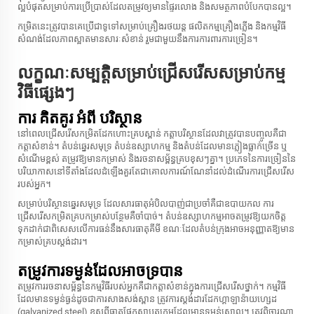
ល្អបំផុតសម្រាប់ការប្រើប្រាស់ដែលតម្រូវឲ្យមានផ្ទៃរលោង និងសមត្ថភាពបំបែកបានល្អ។
កម្រិតនេះត្រូវបានគេប្រើជាទូទៅសម្រាប់គ្រឿងរថយន្ត ផលិតកម្មគ្រឿងភ្លើង និងកម្មវិធី
សំណង់ដែលភាពស្អាតមានសារៈសំខាន់ រួមជាមួយនឹងការការពារការច្រៀន។
លក្ខណៈសម្បត្តិសម្រាប់ជ្រើសរើសសម្រាប់កម្ម
វិធីផ្សេងៗ
ការ គិតគូរ អំពី បរិស្ថាន
នៅពេលជ្រើសរើសកម្រិតដែកហោះគ្របស្ពាន់ កត្តាបរិស្ថានដែលវាត្រូវបានបញ្ចូលគឺជា
កត្តាសំខាន់។ តំបន់ឆ្នេរសមុទ្រ តំបន់ឧស្សាហកម្ម និងតំបន់ដែលមានភ្លៀងធ្លាក់ច្រើន ឬ
សំណើមខ្ពស់ តម្រូវឱ្យមានកម្រាស់ និងរចនាសម្ព័ន្ធគ្របខុសៗគ្នា។ ប្រភេទនៃការច្រៀននៃ
បរិយាកាសនៅទីតាំងដែលដំឡើងគួរតែជាគោលការណ៍ណែនាំដល់ដំណើរការជ្រើសរើស
របស់អ្នក។
សម្រាប់បរិស្ថានឆ្នេរសមុទ្រ ដែលសារធាតុអំបិលបាញ់ជាប្រចាំគឺជាឧបាយកល ការ
ជ្រើសរើសកម្រិតគ្របកម្រាស់បន្ថែមគឺចាំបាច់។ តំបន់ឧស្សាហកម្ម​អាច​តម្រូវ​ឱ្យ​យក​ចិត្ត
ទុកដាក់​ជាពិសេស​លើ​ការ​ធន់​នឹង​សារធាតុគីមី ខណៈ​ដែល​តំបន់​ក្រុង​អាច​អនុញ្ញាត​ឱ្យ​មាន​
កម្រាស់​គ្រប​ស្តង់ដារ។
តម្រូវការ​ទម្ងន់​ដែល​អាច​ទ្រ​បាន
តម្រូវការរចនាសម្ព័ន្ធនៃកម្មវិធីរបស់អ្នកគឺជាកត្តាសំខាន់ក្នុងការជ្រើសរើសថ្នាក់។ កម្មវិធី
ដែលមានទម្ងន់ធ្ងន់ដូចជាការសាងសង់ស្ពាន ត្រូវការស្តង់ដារដែកហ្គាឡាន៉ាយហ្សេដ
(galvanized steel) ខុសពីធាតុផ្នែកស្ថាបត្យកម្មដែលមានទម្ងន់ស្រាល។ ត្រូវពិចារណា