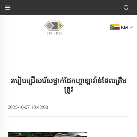
KM
របៀបជ្រើសរើសថ្នាក់ដែកហ្គាឡាវ៉ាន់ដែលត្រឹម
ត្រូវ
2025-10-07 10:42:00