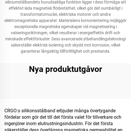
siliciumstålbandets huvudsakliga funktion ligger i dess förmåga att
effektivt leda magnetisk flödestäthet, vilket gör det oumbärligt i
transformatornuclei, elektriska motorer och andra
elektromagnetiska apparater. Materialens kornorientering möjliggör
exceptionella magnetiska egenskaper vid magnetisering i
valseringsriktningen, vilket resulterar i energieffektiv drift och
minskade effektförluster. Dess avancerade ytbehandlingsteknologi
säkerställer elektrisk isolering och skydd mot korrosion, vilket
garanterar långsiktig tillförlitlighet och prestanda.
Nya produktutgåvor
CRGO:s silikonsstålband erbjuder många övertygande
fördelar som gör det till det första valet för tillverkare och
ingenjörer inom elutrustningsindustrin. För det första
säkerställer dess överlägsna magnetiska permeabilitet en