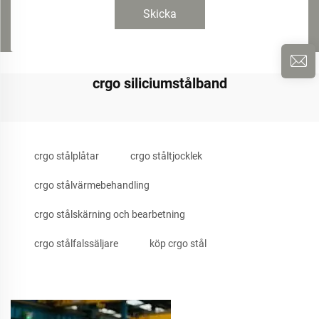
Skicka
crgo siliciumstålband
crgo stålplåtar
crgo ståltjocklek
crgo stålvärmebehandling
crgo stålskärning och bearbetning
crgo stålfalssäljare
köp crgo stål