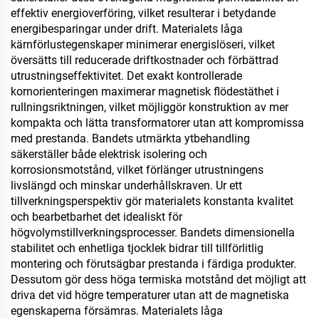
effektiv energioverföring, vilket resulterar i betydande
energibesparingar under drift. Materialets låga
kärnförlustegenskaper minimerar energislöseri, vilket
översätts till reducerade driftkostnader och förbättrad
utrustningseffektivitet. Det exakt kontrollerade
kornorienteringen maximerar magnetisk flödestäthet i
rullningsriktningen, vilket möjliggör konstruktion av mer
kompakta och lätta transformatorer utan att kompromissa
med prestanda. Bandets utmärkta ytbehandling
säkerställer både elektrisk isolering och
korrosionsmotstånd, vilket förlänger utrustningens
livslängd och minskar underhållskraven. Ur ett
tillverkningsperspektiv gör materialets konstanta kvalitet
och bearbetbarhet det idealiskt för
högvolymstillverkningsprocesser. Bandets dimensionella
stabilitet och enhetliga tjocklek bidrar till tillförlitlig
montering och förutsägbar prestanda i färdiga produkter.
Dessutom gör dess höga termiska motstånd det möjligt att
driva det vid högre temperaturer utan att de magnetiska
egenskaperna försämras. Materialets låga