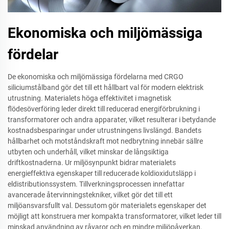
Ekonomiska och miljömässiga
fördelar
De ekonomiska och miljömässiga fördelarna med CRGO
siliciumstålband gör det till ett hållbart val för modern elektrisk
utrustning. Materialets höga effektivitet i magnetisk
flödesöverföring leder direkt till reducerad energiförbrukning i
transformatorer och andra apparater, vilket resulterar i betydande
kostnadsbesparingar under utrustningens livslängd. Bandets
hållbarhet och motståndskraft mot nedbrytning innebär sällre
utbyten och underhåll, vilket minskar de långsiktiga
driftkostnaderna. Ur miljösynpunkt bidrar materialets
energieffektiva egenskaper till reducerade koldioxidutsläpp i
eldistributionssystem. Tillverkningsprocessen innefattar
avancerade återvinningstekniker, vilket gör det till ett
miljöansvarsfullt val. Dessutom gör materialets egenskaper det
möjligt att konstruera mer kompakta transformatorer, vilket leder till
minskad användning av råvaror och en mindre miljöpåverkan.