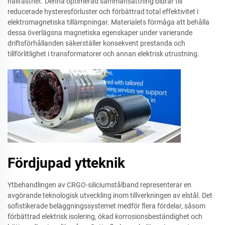
hållfasthet. Denna optimerad sammansättning bidrar till
reducerade hysteresförluster och förbättrad total effektivitet i
elektromagnetiska tillämpningar. Materialets förmåga att behålla
dessa överlägsna magnetiska egenskaper under varierande
driftsförhållanden säkerställer konsekvent prestanda och
tillförlitlighet i transformatorer och annan elektrisk utrustning.
Fördjupad ytteknik
Ytbehandlingen av CRGO-siliciumstålband representerar en
avgörande teknologisk utveckling inom tillverkningen av elstål. Det
sofistikerade beläggningssystemet medför flera fördelar, såsom
förbättrad elektrisk isolering, ökad korrosionsbeständighet och