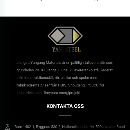
Jiangsu Yangang Materials är en pålitlig stålleverantör som
grundades 2019 i Jiangsu, Kina. Vi levererar kolstål, legerat
stål, konstruktionsstål, rör, plattor och spolar med
fabriksdirekta priser från HBIS, Shougang, POSCO för
industriella och förnybara energiprojekt.
KONTAKTA OSS
Rum 1402-1, Byggnad 530-2, Nationella industrin, 599 Jianshe Road,