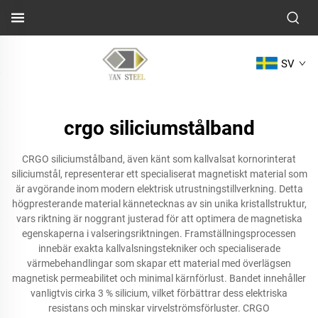
SV
crgo siliciumstålband
CRGO siliciumstålband, även känt som kallvalsat kornorinterat
siliciumstål, representerar ett specialiserat magnetiskt material som
är avgörande inom modern elektrisk utrustningstillverkning. Detta
högpresterande material kännetecknas av sin unika kristallstruktur,
vars riktning är noggrant justerad för att optimera de magnetiska
egenskaperna i valseringsriktningen. Framställningsprocessen
innebär exakta kallvalsningstekniker och specialiserade
värmebehandlingar som skapar ett material med överlägsen
magnetisk permeabilitet och minimal kärnförlust. Bandet innehåller
vanligtvis cirka 3 % silicium, vilket förbättrar dess elektriska
resistans och minskar virvelströmsförluster. CRGO