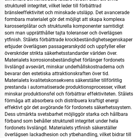
strukturell integritet, vilket leder till förbättrad
bränsleeffektivitet och minskade utsläpp. Det avancerade
formbara materialet gör det möjligt att skapa komplexa
karosseriplåtar och strukturella komponenter samtidigt
som man upprätthåller tajta toleranser och överlägsen
ytfinish. Stålets förbättrade krockbeständighetsegenskaper
erbjuder överlägsen passagerarskydd och uppfyller eller
överskrider strikta säkerhetsstandarder världen över.
Materialets korrosionsbeständighet förlänger fordonets
livslängd avsevärt, minskar underhållskostnaderna och
bevarar den estetiska attraktionskraften över tid.
Materialets kvalitetskonsekvens säkerställer tillförlitlig
prestanda i automatiserade produktionsprocesser, vilket
minskar produktionsfel och förbättrar effektiviteten. Stålets
förmåga att absorbera och distribuera kraftigt energi
effektivt gör det avgörande för fordonets säkerhetssystem.
Dess utmärkta svetsbarhet möjliggör starka och hållbara
förband som behåller strukturell integritet under hela
fordonets livslängd. Materialets ytfinish säkerställer
överlägsen lackadhesion och ytbehandling, vilket bidrar till