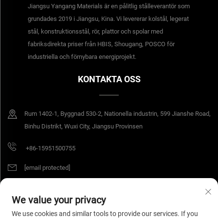
Jiangsu Yangang Materials är en pålitlig stålleverantör som
grundades 2019 i Jiangsu, Kina. Vi levererar kolstål, legerat
stål, konstruktionsstål, rör, plattor och spolar med
fabriksdirekta priser från HBIS, Shougang, POSCO för
industriella och förnybara energiprojekt.
KONTAKTA OSS
Rum 1402-1, Byggnad 530-2, Nationella industrin, 599 Jianshe Road,
Binhu Distrikt, Wuxi City, Jiangsu Provinsen
+86-15951500755
[email protected]
We value your privacy
Copyright © 2025 Jiangsu Yangang Materials Co., Ltd. All rättigheter
We use cookies and similar tools to provide our services. If you