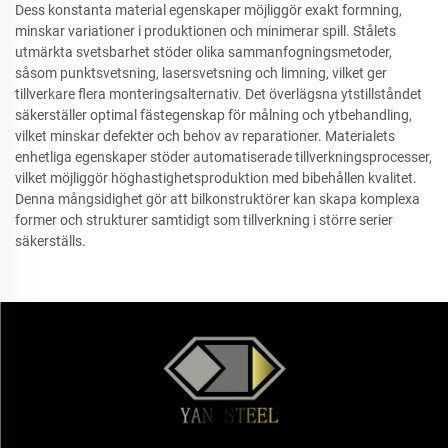
Dess konstanta material egenskaper möjliggör exakt formning,
minskar variationer i produktionen och minimerar spill. Stålets
utmärkta svetsbarhet stöder olika sammanfogningsmetoder,
såsom punktsvetsning, lasersvetsning och limning, vilket ger
tillverkare flera monteringsalternativ. Det överlägsna ytstillståndet
säkerställer optimal fästegenskap för målning och ytbehandling,
vilket minskar defekter och behov av reparationer. Materialets
enhetliga egenskaper stöder automatiserade tillverkningsprocesser,
vilket möjliggör höghastighetsproduktion med bibehållen kvalitet.
Denna mångsidighet gör att bilkonstruktörer kan skapa komplexa
former och strukturer samtidigt som tillverkning i större serier
säkerställs.