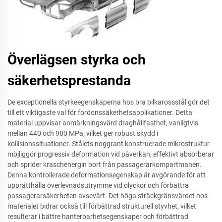
Överlägsen styrka och
säkerhetsprestanda
De exceptionella styrkeegenskaperna hos bra bilkarossstål gör det
till ett viktigaste val för fordonssäkerhetsapplikationer. Detta
material uppvisar anmärkningsvärd draghållfasthet, vanligtvis
mellan 440 och 980 MPa, vilket ger robust skydd i
kollisionssituationer. Stålets noggrant konstruerade mikrostruktur
möjliggör progressiv deformation vid påverkan, effektivt absorberar
och sprider kraschenergin bort från passagerarkompartmanen.
Denna kontrollerade deformationsegenskap är avgörande för att
upprätthålla överlevnadsutrymme vid olyckor och förbättra
passagerarsäkerheten avsevärt. Det höga sträckgränsvärdet hos
materialet bidrar också till förbättrad strukturell styvhet, vilket
resulterar i bättre hanterbarhetsegenskaper och förbättrad