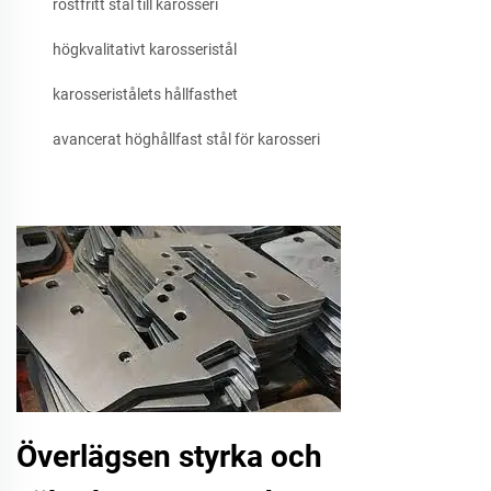
rostfritt stål till karosseri
högkvalitativt karosseristål
karosseristålets hållfasthet
avancerat höghållfast stål för karosseri
Överlägsen styrka och