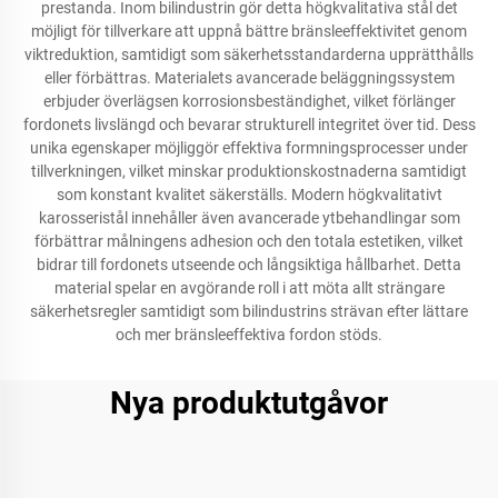
prestanda. Inom bilindustrin gör detta högkvalitativa stål det
möjligt för tillverkare att uppnå bättre bränsleeffektivitet genom
viktreduktion, samtidigt som säkerhetsstandarderna upprätthålls
eller förbättras. Materialets avancerade beläggningssystem
erbjuder överlägsen korrosionsbeständighet, vilket förlänger
fordonets livslängd och bevarar strukturell integritet över tid. Dess
unika egenskaper möjliggör effektiva formningsprocesser under
tillverkningen, vilket minskar produktionskostnaderna samtidigt
som konstant kvalitet säkerställs. Modern högkvalitativt
karosseristål innehåller även avancerade ytbehandlingar som
förbättrar målningens adhesion och den totala estetiken, vilket
bidrar till fordonets utseende och långsiktiga hållbarhet. Detta
material spelar en avgörande roll i att möta allt strängare
säkerhetsregler samtidigt som bilindustrins strävan efter lättare
och mer bränsleeffektiva fordon stöds.
Nya produktutgåvor