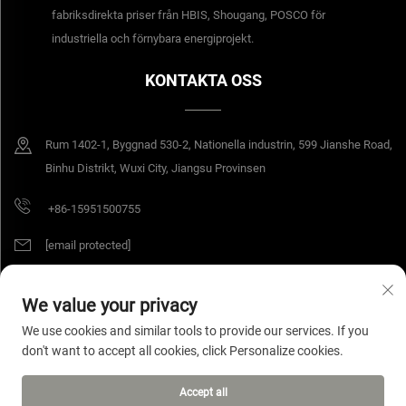
fabriksdirekta priser från HBIS, Shougang, POSCO för
industriella och förnybara energiprojekt.
KONTAKTA OSS
Rum 1402-1, Byggnad 530-2, Nationella industrin, 599 Jianshe Road,
Binhu Distrikt, Wuxi City, Jiangsu Provinsen
+86-15951500755
[email protected]
We value your privacy
Copyright © 2025 Jiangsu Yangang Materials Co., Ltd. All rättigheter
We use cookies and similar tools to provide our services. If you
förbehållna.
Integritetspolicy
don't want to accept all cookies, click Personalize cookies.
Accept all