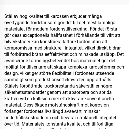
Stål av hög kvalitet till karossen erbjuder många
övertygande fördelar som gör det till det mest lämpliga
materialet för modern fordonstillverkning. För det första
gör dess exceptionella hållfasthet i förhållande till vikt att
bilverkstäder kan konstruera lättare fordon utan att
kompromissa med strukturell integritet, vilket direkt bidrar
till förbättrad bränsleeffektivitet och minskade utsläpp. Det
avancerade formningsbeteendet hos materialet gör det
möjligt för tillverkare att skapa komplexa karossformer och
design, vilket ger större flexibilitet i fordonets utseende
samtidigt som produktionseffektiviteten upprätthålls.
Stålets förbättrade krockprestanda säkerställer högre
säkerhetsstandarder genom att absorbera och sprida
kraften vid en kollision mer effektivt än konventionella
material. Dess ökade motståndskraft mot korrosion
förlänger fordonets livslängd avsevärt, minskar
underhållskostnaderna och bevarar strukturell integritet
över tid. Materialets konstanta kvalitet och tillförlitliga