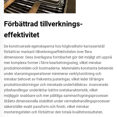
Förbättrad tillverknings-
effektivitet
De konstruerade egenskaperna hos högkvalitativ karosseristål
förbättrar markant tillverkningseffektiviteten över flera
dimensioner. Dess överlägsna formbarhet gör det möjligt att uppnå
mer komplexa former i färre bearbetningssteg, vilket minskar
produktionstiden och kostnaderna. Materialets konstanta beteende
under stansningsoperationer minimerar verktytsnötning och
minskar behovet av frekventa justeringar, vilket leder till längre
produktionskörningar och minskade underhållskrav. Avancerade
ytbehandlingar underlättar bättre svetskarakteristik, vilket
möjliggör snabbare och mer pålitliga sammanfogningsprocesser.
Stålets dimensionella stabilitet under värmebehandlingsprocesser
säkerställer exakt passform och finish, vilket minskar
monteringstiden och förbättrar den totala kvalitetsresultaten.