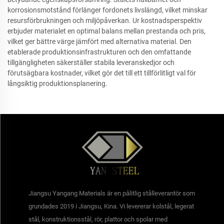
korrosionsmotstånd förlänger fordonets livslängd, vilket minskar
resursförbrukningen och miljöpåverkan. Ur kostnadsperspektiv
erbjuder materialet en optimal balans mellan prestanda och pris,
vilket ger bättre värge jämfört med alternativa material. Den
etablerade produktionsinfrastrukturen och den omfattande
tillgängligheten säkerställer stabila leveranskedjor och
förutsägbara kostnader, vilket gör det till ett tillförlitligt val för
långsiktig produktionsplanering.
Jiangsu Yangang Materials är en pålitlig stålleverantör som
grundades 2019 i Jiangsu, Kina. Vi levererar kolstål, legerat
stål, konstruktionsstål, rör, plattor och spolar med