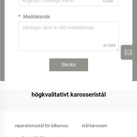
0/200
Meddelande
0/1000
Skicka
högkvalitativt karosseristål
reparationsstål för bilkaross
stål karosseri