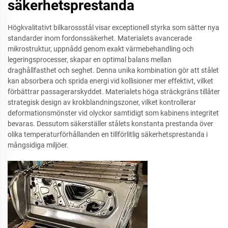
säkerhetsprestanda
Högkvalitativt bilkarossstål visar exceptionell styrka som sätter nya
standarder inom fordonssäkerhet. Materialets avancerade
mikrostruktur, uppnådd genom exakt värmebehandling och
legeringsprocesser, skapar en optimal balans mellan
draghållfasthet och seghet. Denna unika kombination gör att stålet
kan absorbera och sprida energi vid kollisioner mer effektivt, vilket
förbättrar passagerarskyddet. Materialets höga sträckgräns tillåter
strategisk design av krokblandningszoner, vilket kontrollerar
deformationsmönster vid olyckor samtidigt som kabinens integritet
bevaras. Dessutom säkerställer stålets konstanta prestanda över
olika temperaturförhållanden en tillförlitlig säkerhetsprestanda i
mångsidiga miljöer.