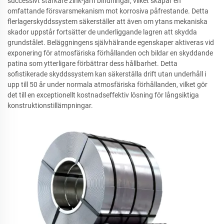
successivt starkare zink-järn bindningar, vilket skapar en
omfattande försvarsmekanism mot korrosiva påfrestande. Detta
flerlagerskyddssystem säkerställer att även om ytans mekaniska
skador uppstår fortsätter de underliggande lagren att skydda
grundstålet. Beläggningens självhälrande egenskaper aktiveras vid
exponering för atmosfäriska förhållanden och bildar en skyddande
patina som ytterligare förbättrar dess hållbarhet. Detta
sofistikerade skyddssystem kan säkerställa drift utan underhåll i
upp till 50 år under normala atmosfäriska förhållanden, vilket gör
det till en exceptionellt kostnadseffektiv lösning för långsiktiga
konstruktionstillämpningar.