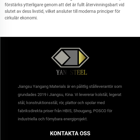
förstärks ytterligare genom att det är fullt återvinningsbart vid
slutet av dess livstid, vilket ansluter till moderna principer för
cirkulär ekonomi.
Jiangsu Yangang Materials är en pålitlig stålleverantör som
grundades 2019 i Jiangsu, Kina. Vi levererar kolstål, legerat
stål, konstruktionsstål, rör, plattor och spolar med
fabriksdirekta priser från HBIS, Shougang, POSCO för
industriella och förnybara energiprojekt.
KONTAKTA OSS