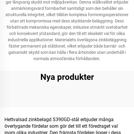
ger långvarig skydd mot miljöpåverkan. Denna stålkvalitet erbjuder
anmärkningsvärd formbarhet samtidigt som den behåller sin
strukturella integritet, vilket tillåter komplexa formningsoperationer
utan att kompromissa med dess skyddande beläggning. Dess
förbättrade mekaniska egenskaper, inklusive utmärkt svetsbarhet
och konsekvent ytstandard, gör den till ett idealiskt val för olika
industriella applikationer. Materialets överlägsna zinkbeläggning
fäster permanent på ståldonet, vilket erbjuder både barriär- och
galvaniskt skydd som kan hålla i flera årtionden utan underhåll i
normala atmosfäriska förhållanden.
Nya produkter
Hettvalsad zinkbelagd S390GD-stål erbjuder många
övertygande fördelar som gör det till ett föredraget val
inom olika industrier. Den främsta fördelen ligger i dess