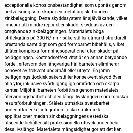
exceptionella korrosionsbeständighet, som uppnås genom
hettvalsning som skapar en metallurgiskt bunden
zinkbeläggning. Detta skyddssystem är självläkande, vilket
innebär att mindre repor eller skador skyddas av den
omgivande zinkbeläggningen. Materialets höga
sträckgräns på 390 N/mm² säkerställer utmärkt strukturell
prestanda samtidigt som god formbarhet bibehålls, vilket
tillåter komplexa formningsoperationer utan skador på
beläggningen. Kostnadseffektivitet är en annan betydande
fördel, eftersom den långvariga hållbarheten eliminerar
behovet av frekvent underhåll eller utbyte. En jämn
beläggnings tjocklek säkerställer konsekvent skydd över
alla ytor, inklusive svårtillgängliga områden och skarpa
kanter. Miljöhållbarheten förbättras genom materialets
återvinningsbarhet och den långa livslängden som minskar
resursförbrukningen. Stålets utmärkta svetsbarhet
underlättar enkel integration i olika strukturella
applikationer, medan zinkbeläggningens estetiska
utseende behåller sitt professionella uttryck under hela
dess livslängd. Materialets mångsidighet gör att det kan