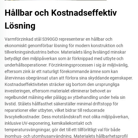
Hållbar och Kostnadseffektiv
Lösning
Varmförzinkad stål S390GD representerar en hållbar och
ekonomiskt genomförbar lösning för modern konstruktion och
tillverkningsindustrins behov. Materialets lång livslängd minskar
betydligt den miljöpåverkan som är förknippad med utbyte och
underhållsoperationer. Förzinkningsprocessen i sig är miljövänlig,
eftersom zink är ett naturligt förekommande ämne som kan
återvinnas obegränsat utan att förlora sina skyddande egenskaper.
Kostnadseffektiviteten sträcker sig bortom den ursprungliga
investeringen, eftersom materialet eliminerar behovet av
regelbundet målning eller pålägg av ytbehandling under hela sin
livstid. Stålets hållfasthet säkerställer minimal driftstopp för
reparationer eller utbyten, vilket bidrar till reducerade
livscykelkostnader. Dess motståndskraft mot olika miljöpåverkan,
inklusive UV-exponering, kemikaliekontakt och
temperatursvängningar, gör det till ett tillförlitligt val för både
inomhus- och utomhusanvändning. Materialets hållbarhetsprofil