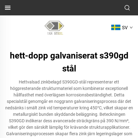
SV
hett-dopp galvaniserat s390gd
stål
Hettvalsad zinkbelagd S390GD-stål representerar ett
högpresterande strukturmateriel som kombinerar exceptionell
hållfasthet med överlägsen korrosionsbeständighet. Detta
specialstål genomgår en noggrann galvaniseringsprocess där det
nedsänks i smält zink vid temperaturer kring 450°C, vilket skapar en
metallurgiskt bunden skyddande beläggning. Beteckningen
S390GD indikerar dess avancerade sträckgräns på 390 N/mm²,
vilket gör den särskilt lämplig för krävande strukturapplikationer.
Galvaniseringsprocessen skapar flera zink-järn legeringslager som