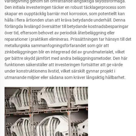
värdegivning genom sin omfattande långsiktiga skyddsförmåga.
Den initiala investeringen täcker en robust täcklagerprocess som
skapar en oupptäcklig barriär mot korrosion, som potentiellt kan
hålla i flera årtionden utan att kräva betydande underhåll. Denna
förlängda livslängd översätter till betydande kostnadsbesparingar
över tid, eftersom behovet av periodisk återbeläggning eller
reparationer i praktiken elimineras. Prissättningen tar hänsyn till det
metallurgiska sammanfogningsförfarandet som gör att
zinkbeläggningen blir en integrerad del av grundmaterialet, vilket
ger bättre skydd jämfört med andra beläggningsmetoder. Den här
funktionen säkerställer att investeringen fortsätter att ge värde
under konstruktionens livstid, vilket särskilt gynnar projekt i
utmanande miljöer eller sådana som kräver långsiktig hållbarhet.