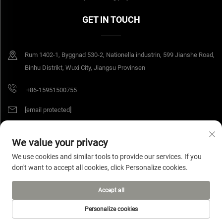
GET IN TOUCH
Rum 1402-1, Byggnad 530-2, Nationella industrin, 599 Jianshe Road,
Binhu Distrikt, Wuxi City, Jiangsu Provinsen
+86-15951500755
[email protected]
We value your privacy
Copyright © 2025 Jiangsu Yangang Materials Co., Ltd. All rättigheter
We use cookies and similar tools to provide our services. If you
förbehållna.
Privacy Policy
don't want to accept all cookies, click Personalize cookies.
Accept all
Personalize cookies