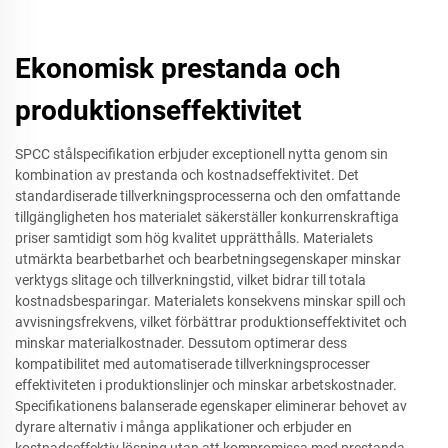
Ekonomisk prestanda och
produktionseffektivitet
SPCC stålspecifikation erbjuder exceptionell nytta genom sin
kombination av prestanda och kostnadseffektivitet. Det
standardiserade tillverkningsprocesserna och den omfattande
tillgängligheten hos materialet säkerställer konkurrenskraftiga
priser samtidigt som hög kvalitet upprätthålls. Materialets
utmärkta bearbetbarhet och bearbetningsegenskaper minskar
verktygs slitage och tillverkningstid, vilket bidrar till totala
kostnadsbesparingar. Materialets konsekvens minskar spill och
avvisningsfrekvens, vilket förbättrar produktionseffektivitet och
minskar materialkostnader. Dessutom optimerar dess
kompatibilitet med automatiserade tillverkningsprocesser
effektiviteten i produktionslinjer och minskar arbetskostnader.
Specifikationens balanserade egenskaper eliminerar behovet av
dyrare alternativ i många applikationer och erbjuder en
kostnadseffektiv lösning utan att kompromissa med prestanda.