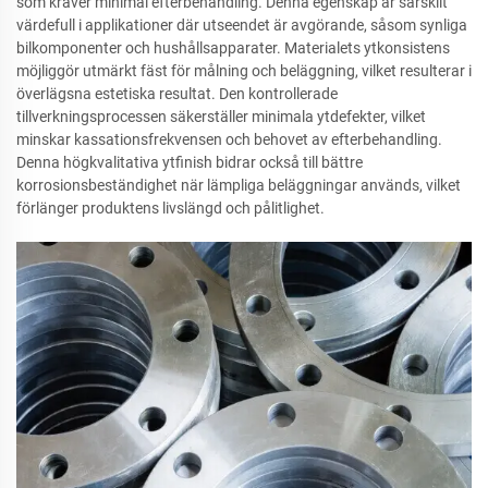
som kräver minimal efterbehandling. Denna egenskap är särskilt
värdefull i applikationer där utseendet är avgörande, såsom synliga
bilkomponenter och hushållsapparater. Materialets ytkonsistens
möjliggör utmärkt fäst för målning och beläggning, vilket resulterar i
överlägsna estetiska resultat. Den kontrollerade
tillverkningsprocessen säkerställer minimala ytdefekter, vilket
minskar kassationsfrekvensen och behovet av efterbehandling.
Denna högkvalitativa ytfinish bidrar också till bättre
korrosionsbeständighet när lämpliga beläggningar används, vilket
förlänger produktens livslängd och pålitlighet.