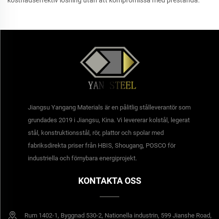
Jiangsu Yangang Materials är en pålitlig stålleverantör som
grundades 2019 i Jiangsu, Kina. Vi levererar kolstål, legerat
stål, konstruktionsstål, rör, plattor och spolar med
fabriksdirekta priser från HBIS, Shougang, POSCO för
industriella och förnybara energiprojekt.
KONTAKTA OSS
Rum 1402-1, Byggnad 530-2, Nationella industrin, 599 Jianshe Road,