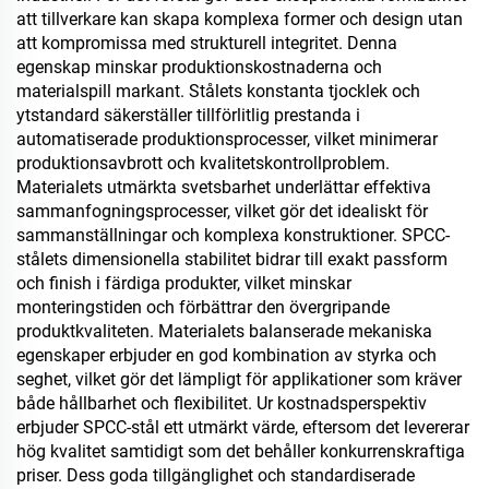
att tillverkare kan skapa komplexa former och design utan
att kompromissa med strukturell integritet. Denna
egenskap minskar produktionskostnaderna och
materialspill markant. Stålets konstanta tjocklek och
ytstandard säkerställer tillförlitlig prestanda i
automatiserade produktionsprocesser, vilket minimerar
produktionsavbrott och kvalitetskontrollproblem.
Materialets utmärkta svetsbarhet underlättar effektiva
sammanfogningsprocesser, vilket gör det idealiskt för
sammanställningar och komplexa konstruktioner. SPCC-
stålets dimensionella stabilitet bidrar till exakt passform
och finish i färdiga produkter, vilket minskar
monteringstiden och förbättrar den övergripande
produktkvaliteten. Materialets balanserade mekaniska
egenskaper erbjuder en god kombination av styrka och
seghet, vilket gör det lämpligt för applikationer som kräver
både hållbarhet och flexibilitet. Ur kostnadsperspektiv
erbjuder SPCC-stål ett utmärkt värde, eftersom det levererar
hög kvalitet samtidigt som det behåller konkurrenskraftiga
priser. Dess goda tillgänglighet och standardiserade