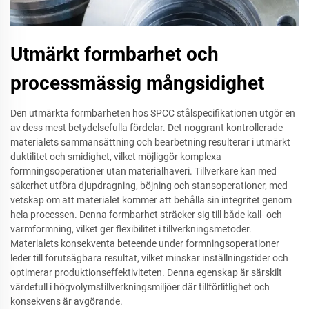
Utmärkt formbarhet och
processmässig mångsidighet
Den utmärkta formbarheten hos SPCC stålspecifikationen utgör en
av dess mest betydelsefulla fördelar. Det noggrant kontrollerade
materialets sammansättning och bearbetning resulterar i utmärkt
duktilitet och smidighet, vilket möjliggör komplexa
formningsoperationer utan materialhaveri. Tillverkare kan med
säkerhet utföra djupdragning, böjning och stansoperationer, med
vetskap om att materialet kommer att behålla sin integritet genom
hela processen. Denna formbarhet sträcker sig till både kall- och
varmformning, vilket ger flexibilitet i tillverkningsmetoder.
Materialets konsekventa beteende under formningsoperationer
leder till förutsägbara resultat, vilket minskar inställningstider och
optimerar produktionseffektiviteten. Denna egenskap är särskilt
värdefull i högvolymstillverkningsmiljöer där tillförlitlighet och
konsekvens är avgörande.