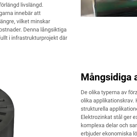
örlängd livslängd.
garna innebär att
längre, vilket minskar
kostnader. Denna långsiktiga
llt i infrastrukturprojekt där
Mångsidiga a
De olika typerna av för
olika applikationskrav.
strukturella applikatio
Elektrozinkat stål ger 
komplexa delar och sam
erbjuder ekonomiska lös