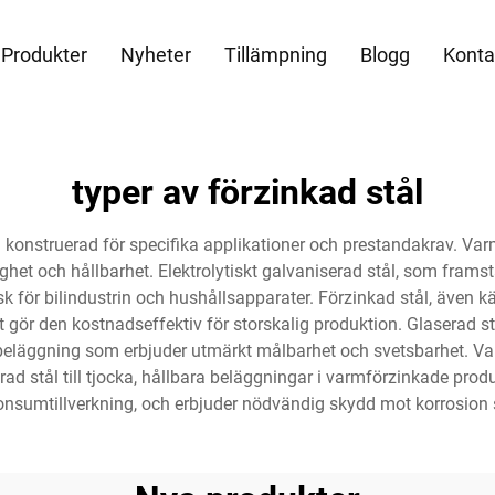
Produkter
Nyheter
Tillämpning
Blogg
Konta
typer av förzinkad stål
h en konstruerad för specifika applikationer och prestandakrav. V
het och hållbarhet. Elektrolytiskt galvaniserad stål, som frams
sk för bilindustrin och hushållsapparater. Förzinkad stål, även k
et gör den kostnadseffektiv för storskalig produktion. Glaserad
 beläggning som erbjuder utmärkt målbarhet och svetsbarhet. Varj
rad stål till tjocka, hållbara beläggningar i varmförzinkade produk
konsumtillverkning, och erbjuder nödvändig skydd mot korrosion s