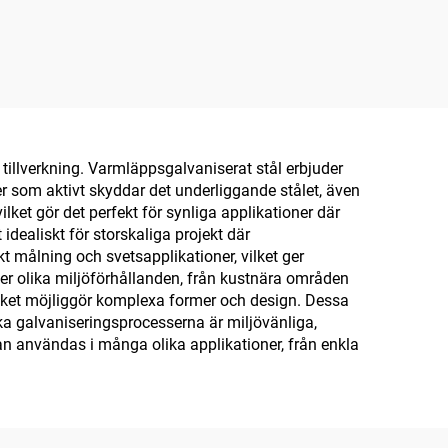
illverkning. Varmläppsgalvaniserat stål erbjuder
er som aktivt skyddar det underliggande stålet, även
vilket gör det perfekt för synliga applikationer där
 idealiskt för storskaliga projekt där
 målning och svetsapplikationer, vilket ger
under olika miljöförhållanden, från kustnära områden
vilket möjliggör komplexa former och design. Dessa
ika galvaniseringsprocesserna är miljövänliga,
an användas i många olika applikationer, från enkla