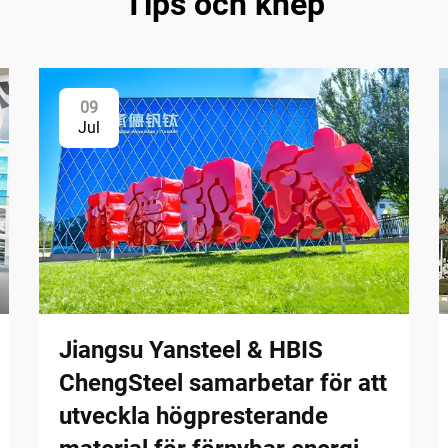
Tips och knep
09
Jul
Jiangsu Yansteel & HBIS
ChengSteel samarbetar för att
utveckla högpresterande