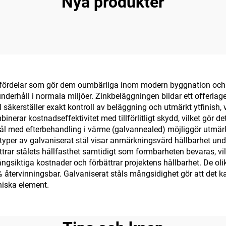
Nya produkter
 fördelar som gör dem oumbärliga inom modern byggnation och t
nderhåll i normala miljöer. Zinkbeläggningen bildar ett offerlag
ål säkerställer exakt kontroll av beläggning och utmärkt ytfinish, 
inerar kostnadseffektivitet med tillförlitligt skydd, vilket gör det
l med efterbehandling i värme (galvannealed) möjliggör utmärkt
 Alla typer av galvaniserat stål visar anmärkningsvärd hållbarhet 
bättrar stålets hållfasthet samtidigt som formbarheten bevaras, 
långsiktiga kostnader och förbättrar projektens hållbarhet. De ol
återvinningsbar. Galvaniserat ståls mångsidighet gör att det k
oniska element.