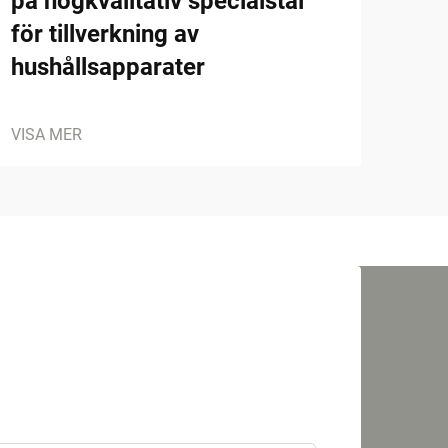
på högkvalitativ specialstål
för tillverkning av
hushållsapparater
VISA MER