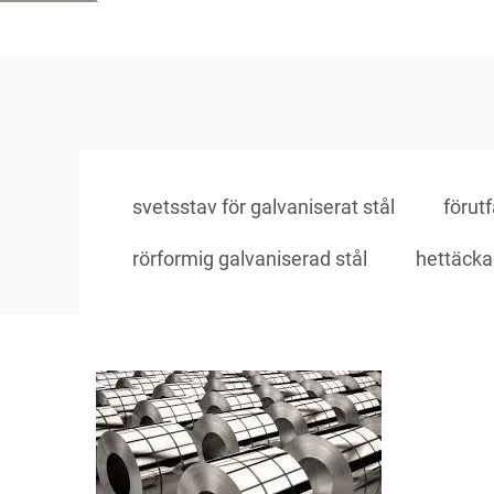
svetsstav för galvaniserat stål
förut
rörformig galvaniserad stål
hettäcka