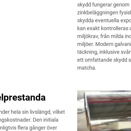
skydd fungerar genom b
zinkbeläggningen fysisk
skydda eventuella expo
kan exakt kontrolleras u
miljökrav, från milda i
miljöer. Modern galvani
täckning, inklusive svår
ett omfattande skydd s
matcha.
elprestanda
der hela sin livslängd, vilket
ngskostnader. Den initiala
nligtvis flera gånger över