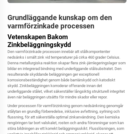
Grundläggande kunskap om den
varmförzinkade processen
Vetenskapen Bakom
Zinkbeläggningskydd
Den varmförzinkade processen innebär att stålkompontenter
nedsänks i smält zink vid temperaturer på cirka 460 grader Celsius.
Denna metallurgiska reaktion skapar flera zink-järnlegeringslager som
bildar en integrerad bindning med underliggande stålsubstratet. Den
resulterande skyddande beläggningen ger exceptionell
korrosionsbeständighet genom både barriärskydd och katodiskt
skydd. Zinkbeläggningen korroderar offerande innan det
underliggande stålet, vilket säkerställer långsiktig strukturell integritet
även när beläggningen utsätts för mindre skador eller repor.
Under processen för varmförzinkning genom nedsänkning genomgår
stålytan en grundlig förberedelse, inklusive avfettning, syrlning och
flussning, för att säkerställa optimal zinkanvändning. Den kemiska
rengöringen tar bort valskalet, rosten och andra föroreningar som kan
störa bildningen av ett korrekt beläggningsskikt. Flusslösningen, som