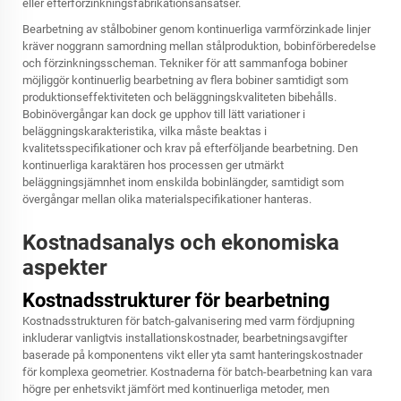
eller efterförzinkningsfabrikationsansatser.
Bearbetning av stålbobiner genom kontinuerliga varmförzinkade linjer
kräver noggrann samordning mellan stålproduktion, bobinförberedelse
och förzinkningsscheman. Tekniker för att sammanfoga bobiner
möjliggör kontinuerlig bearbetning av flera bobiner samtidigt som
produktionseffektiviteten och beläggningskvaliteten bibehålls.
Bobinövergångar kan dock ge upphov till lätt variationer i
beläggningskarakteristika, vilka måste beaktas i
kvalitetsspecifikationer och krav på efterföljande bearbetning. Den
kontinuerliga karaktären hos processen ger utmärkt
beläggningsjämnhet inom enskilda bobinlängder, samtidigt som
övergångar mellan olika materialspecifikationer hanteras.
Kostnadsanalys och ekonomiska
aspekter
Kostnadsstrukturer för bearbetning
Kostnadsstrukturen för batch-galvanisering med varm fördjupning
inkluderar vanligtvis installationskostnader, bearbetningsavgifter
baserade på komponentens vikt eller yta samt hanteringskostnader
för komplexa geometrier. Kostnaderna för batch-bearbetning kan vara
högre per enhetsvikt jämfört med kontinuerliga metoder, men