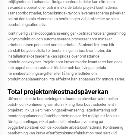
möjligheten att behandla färdiga monterade delar kan eliminera
sekundära operationer och minska de totala projekt kostnaderna.
Transportkostnader, förpackningskrav och leveransschema påverkar
också den totala ekonomiska beräkningen vid jämförelse av olika
bearbetningsalternativ.
Kontinuerlig varm-doppgalvanisering ger kostnadsfördelar genom hög
volymproduktion och automatiserade processer som minskar
arbetsinsatsen per enhet som bearbetas. Skaleneffekterna blir
särskilt betydelsefulla för beställningar i stora kvantiteter, där
installationskostnaderna kan spridas över omfattande
produktionsvolymer. Projekt som kräver mindre kvantiteter kan dock
inte uppnå dessa kostnadsfördelar och kan tvingas betala
minimibeställningsavgifter eller få längre ledtider om
produktionsplaneringen inte effektivt kan anpassas för mindre serier.
Total projektomkostnadspåverkan
Utöver de direkta bearbetningskostnaderna påverkar valet mellan
batch- och kontinuerlig varmförzinkning flera kostnadselement i
projektet, inklusive tillverkningssekvensering, lagerhantering och
monteringsplanering. Batchbearbetning gör det möjligt att förzinka
färdiga samlingar, vilket potentiellt minskar svetsning på
byggarbetsplatsen och de kopplade arbetskostnaderna. Kontinuerlig
bearbetning kan kräva efterförzinkningsfabrikation med särskild