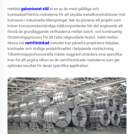
Hettärd
galvaniserat stål
är en av de mest pålitliga och
kostnadseffektiva metoderna för att skydda metallkonstruktioner mot
korrosion i industriella tillämpningar. När du planerar ett projekt som
kräver korrosionsbeständiga stålkompontenter blir det avgörande att
förstå de grundläggande skillnaderna mellan batch- och kontinuerlig
förzinkningsprocess för att fatta välgrundade beslut. Valet mellan
dessa två
varmförzinkad
metoder kan påverka projektens tidsplan,
kostnader och slutliga produktkvalitet i betydande utsträckning.
Tillverkningsprofessionella måste noggrant utvärdera sina specifika
krav för att avgöra vilken av de varmförzinkade metoderna som ger
optimala resultat för deras specifika applikation.