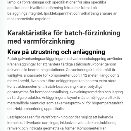
lämpliga förväntningar och specifikationer för sina specifika
applikationer. Kvalitetsbedömning fokuserar främst på
beläggningsintegritet, tjockleksjämnhet och vidhäftning snarare än
rent kosmetiska aspekter.
Karaktäristika för batch-förzinkning
med varmförzinkning
Krav på utrustning och anläggning
Batch-galvaniseringsanläggningar med varmhandsdoppning använder
krananläggningar för att hantera färdiga stålkonstruktioner genom
sekventiella bearbetningsstationer. Galvaniseringskittelns mått är
vanligtvis anpassade för komponenter upp till 12 meter i längd och 2
meter i bredd, även om större anläggningar kan hantera extra stora
konstruktionselement. Batch-bearbetning kräver betydligt
golvutrymme för komponentställning, avsvalningsområden och lagring
av färdiga produkter. Anläggningens layout måste möjliggöra effektiv
materialflöde samtidigt som säkerhetsprotokoll för högtemperaturdrift
och zinkfumhantering upprätthålls.
Batchprocessen för varmförzinkning gör det möjligt att behandla
komplexa tillverkade samlingar, inklusive svetsade konstruktioner,
ramverk och intrikata geometriska former. Komponenter kan