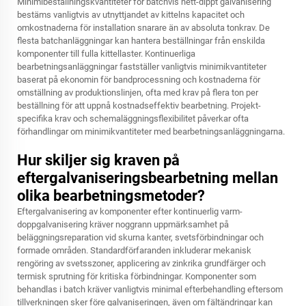
Minimibeställningskvantiteter för batchvis hett-dippt galvanisering
bestäms vanligtvis av utnyttjandet av kittelns kapacitet och
omkostnaderna för installation snarare än av absoluta tonkrav. De
flesta batchanläggningar kan hantera beställningar från enskilda
komponenter till fulla kittellaster. Kontinuerliga
bearbetningsanläggningar fastställer vanligtvis minimikvantiteter
baserat på ekonomin för bandprocessning och kostnaderna för
omställning av produktionslinjen, ofta med krav på flera ton per
beställning för att uppnå kostnadseffektiv bearbetning. Projekt-
specifika krav och schemaläggningsflexibilitet påverkar ofta
förhandlingar om minimikvantiteter med bearbetningsanläggningarna.
Hur skiljer sig kraven på
eftergalvaniseringsbearbetning mellan
olika bearbetningsmetoder?
Eftergalvanisering av komponenter efter kontinuerlig varm-
doppgalvanisering kräver noggrann uppmärksamhet på
beläggningsreparation vid skurna kanter, svetsförbindningar och
formade områden. Standardförfaranden inkluderar mekanisk
rengöring av svetsszoner, applicering av zinkrika grundfärger och
termisk sprutning för kritiska förbindningar. Komponenter som
behandlas i batch kräver vanligtvis minimal efterbehandling eftersom
tillverkningen sker före galvaniseringen, även om fältändringar kan