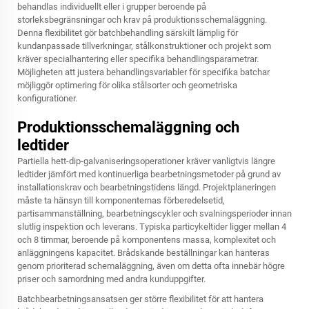
behandlas individuellt eller i grupper beroende på
storleksbegränsningar och krav på produktionsschemaläggning.
Denna flexibilitet gör batchbehandling särskilt lämplig för
kundanpassade tillverkningar, stålkonstruktioner och projekt som
kräver specialhantering eller specifika behandlingsparametrar.
Möjligheten att justera behandlingsvariabler för specifika batchar
möjliggör optimering för olika stålsorter och geometriska
konfigurationer.
Produktionsschemaläggning och
ledtider
Partiella hett-dip-galvaniseringsoperationer kräver vanligtvis längre
ledtider jämfört med kontinuerliga bearbetningsmetoder på grund av
installationskrav och bearbetningstidens längd. Projektplaneringen
måste ta hänsyn till komponenternas förberedelsetid,
partisammanställning, bearbetningscykler och svalningsperioder innan
slutlig inspektion och leverans. Typiska particykeltider ligger mellan 4
och 8 timmar, beroende på komponentens massa, komplexitet och
anläggningens kapacitet. Brådskande beställningar kan hanteras
genom prioriterad schemaläggning, även om detta ofta innebär högre
priser och samordning med andra kunduppgifter.
Batchbearbetningsansatsen ger större flexibilitet för att hantera