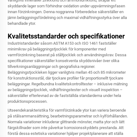
vanligtvis innehåller zinkklorid och ammoniumklorid, skapar ett
skyddande lager som förhindrar oxidation under uppvärmningsfasen
innan förzinkningen. Denna noggranna förberedelse säkerställer en
jämn beläggningsfördelning och maximal vidhäftningsstyrka över alla
behandlade ytor.
Kvalitetsstandarder och specifikationer
Industristandarder såsom ASTM A153 och ISO 1461 fastställer
minimikrav på beläggningstjocklek för komponenter med
varmförzinkning baserat på ståltjocklek och användningskrav. Dessa
specifikationer säkerställer konsekventa skyddsnivåer över olika
tillverkningsanläggningar och geografiska regioner.
Beläggningstjockleken ligger vanligtvis mellan 45 och 85 mikrometer
för konstruktionsstål, där tjockare profiler får proportionellt tjockare
beläggningar. Regelbundna kvalitetskontrolltester – inklusive mätning
av beläggningstjocklek, vidhäftningstester och visuell inspektion –
säkerställer efterlevnad av de fastställda standarderna under hela
produktionsprocessen.
Utseendekarakteristika för varmförzinkade ytor kan variera beroende
på stålsammansättning, bearbetningsparametrar och kylförhållanden.
Normala variationer inkluderar glittrande mönster, matta ytor och lätt
färgskillnader som inte påverkar korrosionsskyddets prestanda. Att
förstå dessa estetiska variationer hjälper projektplanerare att ställa