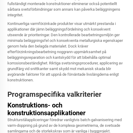
fullständigt monterade konstruktioner eliminerar också potentiellt
sårbara svetsförbindningar som annars kan påverka beläggningens
integritet.
Kontinuerliga varmförzinkade produkter visar utmärkt prestanda i
applikationer där jämn beläggningsfördelning och konsekvent
utseende är prioriteringar. Den kontrollerade bearbetningsmiljön ger
minimala beläggningsfel och konsekventa metallurgiska egenskaper
genom hela den belagda materialet. Dock kräver
efterförzinkningsbearbetning noggrann uppmärksamhet på
beläggningsreparation och kantskydd för att bibehålla optimal
korrosionsbeständighet. Riktiga svetsningsprocedurer, applicering av
grundfärg vid snittkanter samt skydd mot mekanisk skada blir
avgörande faktorer för att uppnå de förväntade livslängderna enligt
konstruktionen.
Programspecifika valkriterier
Konstruktions- och
konstruktionsapplikationer
Strukturstålappliceringar föredrar vanligtvis batch-galvanisering med
varm-doppning på grund av de komplexa geometrierna, de svetsade
samlingarna och de storlekskrav som är vanliga i byggprojekt.