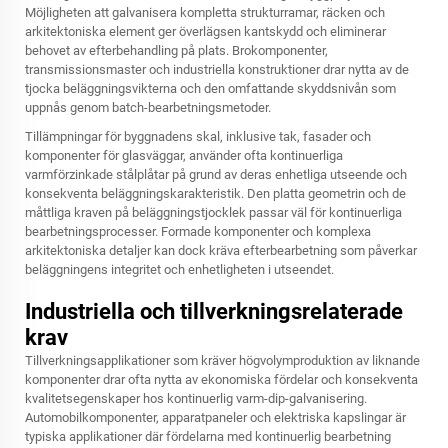
Möjligheten att galvanisera kompletta strukturramar, räcken och
arkitektoniska element ger överlägsen kantskydd och eliminerar
behovet av efterbehandling på plats. Brokomponenter,
transmissionsmaster och industriella konstruktioner drar nytta av de
tjocka beläggningsvikterna och den omfattande skyddsnivån som
uppnås genom batch-bearbetningsmetoder.
Tillämpningar för byggnadens skal, inklusive tak, fasader och
komponenter för glasväggar, använder ofta kontinuerliga
varmförzinkade stålplåtar på grund av deras enhetliga utseende och
konsekventa beläggningskarakteristik. Den platta geometrin och de
måttliga kraven på beläggningstjocklek passar väl för kontinuerliga
bearbetningsprocesser. Formade komponenter och komplexa
arkitektoniska detaljer kan dock kräva efterbearbetning som påverkar
beläggningens integritet och enhetligheten i utseendet.
Industriella och tillverkningsrelaterade
krav
Tillverkningsapplikationer som kräver högvolymproduktion av liknande
komponenter drar ofta nytta av ekonomiska fördelar och konsekventa
kvalitetsegenskaper hos kontinuerlig varm-dip-galvanisering.
Automobilkomponenter, apparatpaneler och elektriska kapslingar är
typiska applikationer där fördelarna med kontinuerlig bearbetning