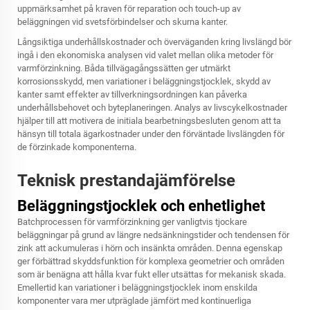
uppmärksamhet på kraven för reparation och touch-up av
beläggningen vid svetsförbindelser och skurna kanter.
Långsiktiga underhållskostnader och överväganden kring livslängd bör
ingå i den ekonomiska analysen vid valet mellan olika metoder för
varmförzinkning. Båda tillvägagångssätten ger utmärkt
korrosionsskydd, men variationer i beläggningstjocklek, skydd av
kanter samt effekter av tillverkningsordningen kan påverka
underhållsbehovet och byteplaneringen. Analys av livscykelkostnader
hjälper till att motivera de initiala bearbetningsbesluten genom att ta
hänsyn till totala ägarkostnader under den förväntade livslängden för
de förzinkade komponenterna.
Teknisk prestandajämförelse
Beläggningstjocklek och enhetlighet
Batchprocessen för varmförzinkning ger vanligtvis tjockare
beläggningar på grund av längre nedsänkningstider och tendensen för
zink att ackumuleras i hörn och insänkta områden. Denna egenskap
ger förbättrad skyddsfunktion för komplexa geometrier och områden
som är benägna att hålla kvar fukt eller utsättas for mekanisk skada.
Emellertid kan variationer i beläggningstjocklek inom enskilda
komponenter vara mer utpräglade jämfört med kontinuerliga