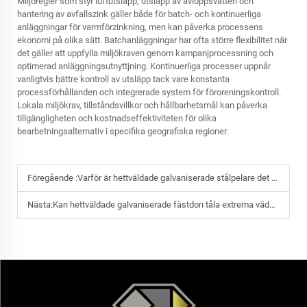
Miljöregler som styr luftutsläpp, utsläpp av avloppsvatten och
hantering av avfallszink gäller både för batch- och kontinuerliga
anläggningar för varmförzinkning, men kan påverka processens
ekonomi på olika sätt. Batchanläggningar har ofta större flexibilitet när
det gäller att uppfylla miljökraven genom kampanjprocessning och
optimerad anläggningsutnyttjning. Kontinuerliga processer uppnår
vanligtvis bättre kontroll av utsläpp tack vare konstanta
processförhållanden och integrerade system för föroreningskontroll.
Lokala miljökrav, tillståndsvillkor och hållbarhetsmål kan påverka
tillgängligheten och kostnadseffektiviteten för olika
bearbetningsalternativ i specifika geografiska regioner.
Föregående :
Varför är hettväldade galvaniserade stålpelare det föredragna valet för vägbelysning och trafikskyltar?
Nästa:
Kan hettväldade galvaniserade fästdon tåla extrema väderförhållanden utan att förlora hållfasthet?