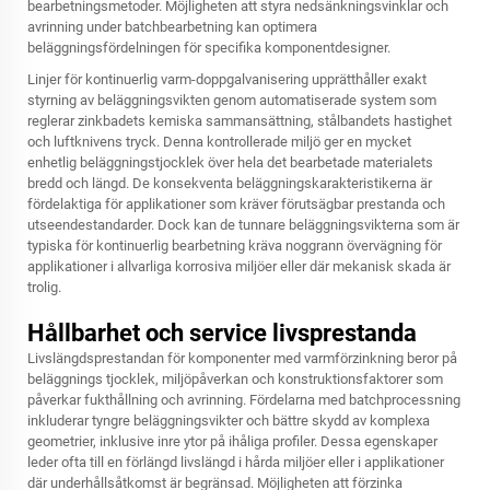
bearbetningsmetoder. Möjligheten att styra nedsänkningsvinklar och
avrinning under batchbearbetning kan optimera
beläggningsfördelningen för specifika komponentdesigner.
Linjer för kontinuerlig varm-doppgalvanisering upprätthåller exakt
styrning av beläggningsvikten genom automatiserade system som
reglerar zinkbadets kemiska sammansättning, stålbandets hastighet
och luftknivens tryck. Denna kontrollerade miljö ger en mycket
enhetlig beläggningstjocklek över hela det bearbetade materialets
bredd och längd. De konsekventa beläggningskarakteristikerna är
fördelaktiga för applikationer som kräver förutsägbar prestanda och
utseendestandarder. Dock kan de tunnare beläggningsvikterna som är
typiska för kontinuerlig bearbetning kräva noggrann övervägning för
applikationer i allvarliga korrosiva miljöer eller där mekanisk skada är
trolig.
Hållbarhet och service livsprestanda
Livslängdsprestandan för komponenter med varmförzinkning beror på
beläggnings tjocklek, miljöpåverkan och konstruktionsfaktorer som
påverkar fukthållning och avrinning. Fördelarna med batchprocessning
inkluderar tyngre beläggningsvikter och bättre skydd av komplexa
geometrier, inklusive inre ytor på ihåliga profiler. Dessa egenskaper
leder ofta till en förlängd livslängd i hårda miljöer eller i applikationer
där underhållsåtkomst är begränsad. Möjligheten att förzinka