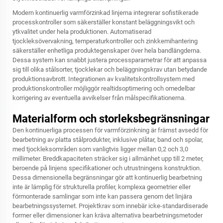
Modern kontinuerlig
varmförzinkad
linjerna integrerar sofistikerade
processkontroller som säkerställer konstant beläggningsvikt och
ytkvalitet under hela produktionen. Automatiserad
tjockleksövervakning, temperaturkontroller och zinkkemihantering
säkerställer enhetliga produktegenskaper över hela bandlängderna.
Dessa system kan snabbt justera processparametrar för att anpassa
sig till olika stålsorter, tjocklekar och beläggningskrav utan betydande
produktionsavbrott. Integrationen av kvalitetskontrollsystem med
produktionskontroller möjliggör realtidsoptimering och omedelbar
korrigering av eventuella avvikelser från målspecifikationerna.
Materialform och storleksbegränsningar
Den kontinuerliga processen för varmförzinkning är främst avsedd för
bearbetning av platta stålprodukter, inklusive plåtar, band och spolar,
med tjockleksområden som vanligtvis ligger mellan 0,2 och 3,0
millimeter. Breddkapaciteten sträcker sig i allmänhet upp till 2 meter,
beroende på linjens specifikationer och utrustningens konstruktion.
Dessa dimensionella begränsningar gör att kontinuerlig bearbetning
inte är lämplig för strukturella profiler, komplexa geometrier eller
förmonterade samlingar som inte kan passera genom det linjära
bearbetningssystemet. Projektkrav som innebär icke-standardiserade
former eller dimensioner kan kräva alternativa bearbetningsmetoder