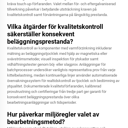
kräva touch-up-förfaranden. Valet mellan för- och eftergalvaniserad
tillverkning påverkar i betydande utsträckning kraven på
kvalitetskontroll samt förväntningarna på långsiktig prestanda.
Vilka åtgärder för kvalitetskontroll
säkerställer konsekvent
beläggningsprestanda?
Kvalitetskontroll av komponenter med varmförzinkning inkluderar
mätning av beläggningstjocklek med hjälp av magnetiska eller
svävströmsmetoder, visuell inspektion för ytskador samt
vidhäftningstester genom böj- eller slagprov. Anläggningar för
batchprocesser undersöker vanligtvis representativa prov från varje
kittelbelastning, medan kontinuerliga linjer använder automatiserade
övervakningssystem för realtidskontroll av tjocklek och bedömning av
ytqualitet. Dokumenterade kvalitetsförfaranden, kalibrerad
provutrustning och certifieringar från tredje part ger garanti för
konsekvent beläggningsprestanda över olika
bearbetningsanläggningar och tidsperioder.
Hur påverkar miljöregler valet av
bearbetningsmetod?