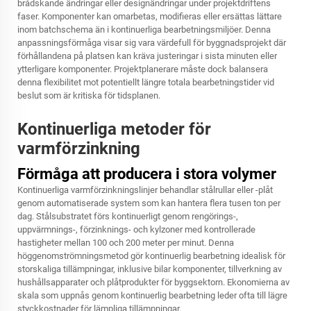
brådskande ändringar eller designändringar under projektdriftens
faser. Komponenter kan omarbetas, modifieras eller ersättas lättare
inom batchschema än i kontinuerliga bearbetningsmiljöer. Denna
anpassningsförmåga visar sig vara värdefull för byggnadsprojekt där
förhållandena på platsen kan kräva justeringar i sista minuten eller
ytterligare komponenter. Projektplanerare måste dock balansera
denna flexibilitet mot potentiellt längre totala bearbetningstider vid
beslut som är kritiska för tidsplanen.
Kontinuerliga metoder för
varmförzinkning
Förmåga att producera i stora volymer
Kontinuerliga varmförzinkningslinjer behandlar stålrullar eller -plåt
genom automatiserade system som kan hantera flera tusen ton per
dag. Stålsubstratet förs kontinuerligt genom rengörings-,
uppvärmnings-, förzinknings- och kylzoner med kontrollerade
hastigheter mellan 100 och 200 meter per minut. Denna
höggenomströmningsmetod gör kontinuerlig bearbetning idealisk för
storskaliga tillämpningar, inklusive bilar komponenter, tillverkning av
hushållsapparater och plåtprodukter för byggsektorn. Ekonomierna av
skala som uppnås genom kontinuerlig bearbetning leder ofta till lägre
styckkostnader för lämpliga tillämpningar.