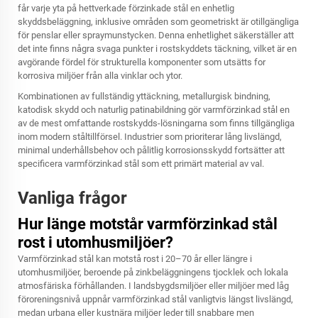
får varje yta på hettverkade förzinkade stål en enhetlig
skyddsbeläggning, inklusive områden som geometriskt är otillgängliga
för penslar eller spraymunstycken. Denna enhetlighet säkerställer att
det inte finns några svaga punkter i rostskyddets täckning, vilket är en
avgörande fördel för strukturella komponenter som utsätts for
korrosiva miljöer från alla vinklar och ytor.
Kombinationen av fullständig yttäckning, metallurgisk bindning,
katodisk skydd och naturlig patinabildning gör varmförzinkad stål en
av de mest omfattande rostskydds-lösningarna som finns tillgängliga
inom modern ståltillförsel. Industrier som prioriterar lång livslängd,
minimal underhållsbehov och pålitlig korrosionsskydd fortsätter att
specificera varmförzinkad stål som ett primärt material av val.
Vanliga frågor
Hur länge motstår varmförzinkad stål
rost i utomhusmiljöer?
Varmförzinkad stål kan motstå rost i 20–70 år eller längre i
utomhusmiljöer, beroende på zinkbeläggningens tjocklek och lokala
atmosfäriska förhållanden. I landsbygdsmiljöer eller miljöer med låg
föroreningsnivå uppnår varmförzinkad stål vanligtvis längst livslängd,
medan urbana eller kustnära miljöer leder till snabbare men