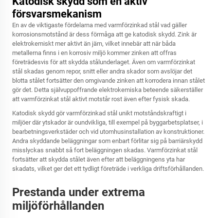
Katodisk skydd som en aktiv
försvarsmekanism
En av de viktigaste fördelarna med varmförzinkad stål vad gäller
korrosionsmotstånd är dess förmåga att ge katodisk skydd. Zink är
elektrokemiskt mer aktivt än järn, vilket innebär att när båda
metallerna finns i en korrosiv miljö kommer zinken att offras
företrädesvis för att skydda stålunderlaget. Även om varmförzinkat
stål skadas genom repor, snitt eller andra skador som avslöjar det
blotta stålet fortsätter den omgivande zinken att korrodera innan stålet
gör det. Detta självuppoffrande elektrokemiska beteende säkerställer
att varmförzinkat stål aktivt motstår rost även efter fysisk skada.
Katodisk skydd gör varmförzinkad stål unikt motståndskraftigt i
miljöer där ytskador är oundvikliga, till exempel på byggarbetsplatser, i
bearbetningsverkstäder och vid utomhusinstallation av konstruktioner.
Andra skyddande beläggningar som enbart förlitar sig på barriärskydd
misslyckas snabbt så fort beläggningen skadas. Varmförzinkat stål
fortsätter att skydda stålet även efter att beläggningens yta har
skadats, vilket ger det ett tydligt företräde i verkliga driftsförhållanden.
Prestanda under extrema
miljöförhållanden