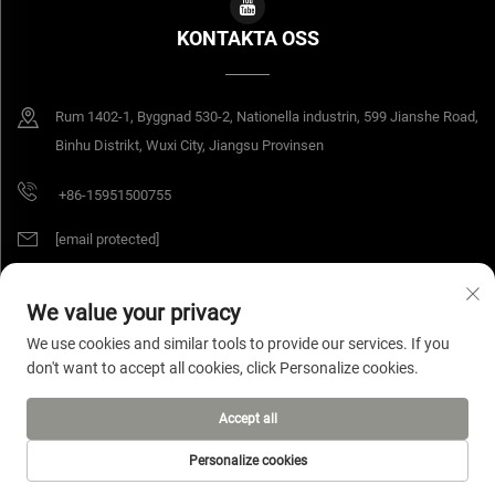
KONTAKTA OSS
Rum 1402-1, Byggnad 530-2, Nationella industrin, 599 Jianshe Road,
Binhu Distrikt, Wuxi City, Jiangsu Provinsen
+86-15951500755
[email protected]
We value your privacy
Upphovsrätt © 2026 Jiangsu Yangang Materials Co., Ltd. Alla rättigheter
We use cookies and similar tools to provide our services. If you
förbehållna.
Integritetspolicy
don't want to accept all cookies, click Personalize cookies.
Accept all
Personalize cookies
STARTSIDA
PRODUKTER
E-POST
TEL