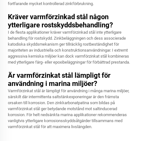
fortfarande mycket kontrollerad zinkförbrukning.
Kräver varmförzinkad stål någon
ytterligare rostskyddsbehandling?
I de flesta applikationer kräver varmförzinkad stål inte ytterligare
behandling för rostskydd. Zinkbeläggningen och dess associerade
katodiska skyddsmekanism ger tillräcklig rostbeständighet för
majoriteten av industriella och konstruktionsanvändningar. I extremt
aggressiva kemiska miljöer kan dock varmförzinkat stål kombineras
med ytterligare färg- eller epoxibeläggningar för förbättrad prestanda.
Är varmförzinkat stål lämpligt för
användning i marina miljöer?
Varmförzinkat stål är lämpligt för användning i många marina miljöer,
särskilt där intermittenta saltstänkexponeringar är den främsta
orsaken till korrosion. Den zinkkarbonatpatina som bildas på
varmförzinkat stål ger betydande motstånd mot saltinducerad
korrosion. För helt nedsänkta marina applikationer rekommenderas
vanligtvis ytterligare korrosionsskyddsåtgärder tillsammans med
varmförzinkat stål för att maximera livslängden.