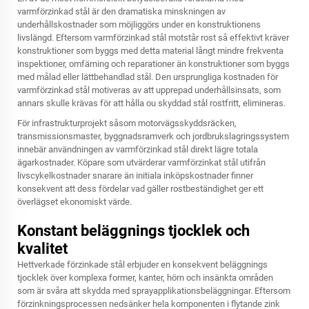
varmförzinkad stål är den dramatiska minskningen av
underhållskostnader som möjliggörs under en konstruktionens
livslängd. Eftersom varmförzinkad stål motstår rost så effektivt kräver
konstruktioner som byggs med detta material långt mindre frekventa
inspektioner, omfärning och reparationer än konstruktioner som byggs
med målad eller lättbehandlad stål. Den ursprungliga kostnaden för
varmförzinkad stål motiveras av att upprepad underhållsinsats, som
annars skulle krävas för att hålla ou skyddad stål rostfritt, elimineras.
För infrastrukturprojekt såsom motorvägsskyddsräcken,
transmissionsmaster, byggnadsramverk och jordbrukslagringssystem
innebär användningen av varmförzinkad stål direkt lägre totala
ägarkostnader. Köpare som utvärderar varmförzinkat stål utifrån
livscykelkostnader snarare än initiala inköpskostnader finner
konsekvent att dess fördelar vad gäller rostbeständighet ger ett
överlägset ekonomiskt värde.
Konstant beläggnings tjocklek och
kvalitet
Hettverkade förzinkade stål erbjuder en konsekvent beläggnings
tjocklek över komplexa former, kanter, hörn och insänkta områden
som är svåra att skydda med sprayapplikationsbeläggningar. Eftersom
förzinkningsprocessen nedsänker hela komponenten i flytande zink