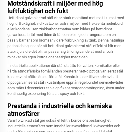
Motståndskraft i miljöer med hög
luftfuktighet och fukt
Hett-dippt galvaniserad stål visar stark motstånd mot rost i klimat med
hög luftfuktighet, vid kustzoner och i miljöer med frekventa nederbörd
eller kondens. Den zinkkarbonatpatina som bildas på hett-dippt
galvaniserat stål med tiden är tät och olöslig och fungerar som en
passiv barriär som bromsar vidare förbrukning av zink. Denna naturliga
patinbildning innebär att hett-dippt galvaniserat stål effektivt blir mer
stabilt ju äldre det blir, anpassar sig till omgivande atmosfär och
minskar sin egen korrosionshastighet med tiden.
I industriella applikationer där stål utsätts för vatten, kemikalier eller
hårda atmosfäriska förhållanden presterar hett-dippt galvaniserat stål
konsekvent bättre än outfört stål. Konstruktioner tillverkade av hett-
dippt galvaniserat stål i kustmiljöer uppnår regelbundet servicelevtider
som mäts i decennier utan signifikant rostgenomträngning, även under
kontinuerlig exponering för salt-spray och fukt.
Prestanda i industriella och kemiska
atmosfärer
Varmförzinkad stål ger också effektiv korrosionsbeständighet i
industriella atmosfärer som innehåller svaveldioxid, kväveoxider och
andra föroreningar som accelererar rostning på outskyddat stål.