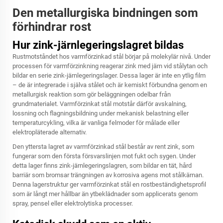
Den metallurgiska bindningen som
förhindrar rost
Hur zink-järnlegeringslagret bildas
Rustmotståndet hos varmförzinkad stål börjar på molekylär nivå. Under
processen för varmförzinkning reagerar zink med järn vid stålytan och
bildar en serie zink-järnlegeringslager. Dessa lager är inte en ytlig film
– de är integrerade i själva stålet och är kemiskt förbundna genom en
metallurgisk reaktion som gör beläggningen odelbar från
grundmaterialet. Varmförzinkat stål motstår därför avskalning,
lossning och flagningsbildning under mekanisk belastning eller
temperaturcykling, vilka är vanliga felmoder för målade eller
elektropläterade alternativ.
Den yttersta lagret av varmförzinkad stål består av rent zink, som
fungerar som den första försvarslinjen mot fukt och sygen. Under
detta lager finns zink-järnlegeringslagren, som bildar en tät, hård
barriär som bromsar trängningen av korrosiva agens mot stålkärnan.
Denna lagerstruktur ger varmförzinkat stål en rostbeständighetsprofil
som är långt mer hållbar än ytbeklädnader som applicerats genom
spray, pensel eller elektrolytiska processer.