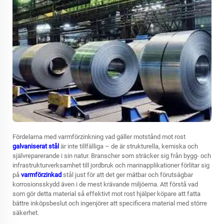
Fördelarna med varmförzinkning vad gäller motstånd mot rost
galvaniserat stål
är inte tillfälliga – de är strukturella, kemiska och
självreparerande i sin natur. Branscher som sträcker sig från bygg- och
infrastrukturverksamhet till jordbruk och marinapplikationer förlitar sig
på
varmförzinkad
stål just för att det ger mätbar och förutsägbar
korrosionsskydd även i de mest krävande miljöerna. Att förstå vad
som gör detta material så effektivt mot rost hjälper köpare att fatta
bättre inköpsbeslut och ingenjörer att specificera material med större
säkerhet.