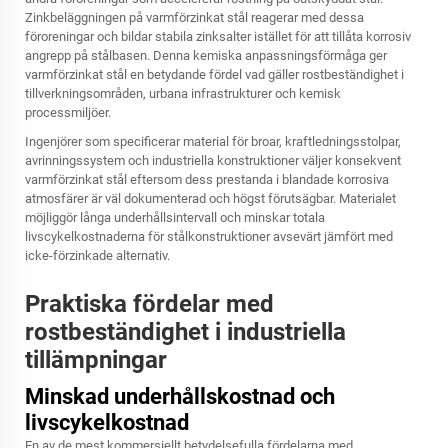
Zinkbeläggningen på varmförzinkat stål reagerar med dessa
föroreningar och bildar stabila zinksalter istället för att tillåta korrosiv
angrepp på stålbasen. Denna kemiska anpassningsförmåga ger
varmförzinkat stål en betydande fördel vad gäller rostbeständighet i
tillverkningsområden, urbana infrastrukturer och kemisk
processmiljöer.
Ingenjörer som specificerar material för broar, kraftledningsstolpar,
avrinningssystem och industriella konstruktioner väljer konsekvent
varmförzinkat stål eftersom dess prestanda i blandade korrosiva
atmosfärer är väl dokumenterad och högst förutsägbar. Materialet
möjliggör långa underhållsintervall och minskar totala
livscykelkostnaderna för stålkonstruktioner avsevärt jämfört med
icke-förzinkade alternativ.
Praktiska fördelar med
rostbeständighet i industriella
tillämpningar
Minskad underhållskostnad och
livscykelkostnad
En av de mest kommersiellt betydelsefulla fördelarna med