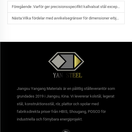
Föregående :
Varför ger precisionsspecifikt kallvalsat stål exceptionellt släta ytor?
Nästa:
Vilka fördelar med avvikelsegränser för dimensioner erbjuder Yangangs certifierade kallvalsade stål?
Jiangsu Yangang Materials är en pålitlig stålleverantör som
grundades 2019 i Jiangsu, Kina. Vi levererar kolstål, legerat
stål, konstruktionsstål, rör, plattor och spolar med
fabriksdirekta priser från HBIS, Shougang, POSCO för
industriella och förnybara energiprojekt.