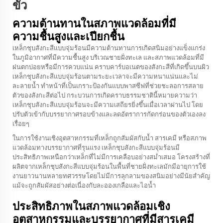
ขั้ว
ความต้านทานในสภาพแวดล้อมที่มี
ความชื้นสูงและเปียกชื้น
เหล็กชุบสังกะสีแบบจุ่มร้อนมีความต้านทานการเกิดสนิมอย่างแข็งแกร่ง
ในภูมิอากาศที่มีความชื้นสูง บริเวณชายฝั่งทะเล และสภาพแวดล้อมที่มี
ฝนตกบ่อยหรือมีการควบแน่น คราบคาร์บอเนตของสังกะสีที่เกิดขึ้นบนผิว
เหล็กชุบสังกะสีแบบจุ่มร้อนตามระยะเวลาจะมีความหนาแน่นและไม่
ละลายน้ำ ทำหน้าที่เป็นเกราะป้องกันแบบพาสซีฟที่ช่วยชะลอการสลาย
ตัวของสังกะสีต่อไป กระบวนการเกิดคราบธรรมชาตินี้หมายความว่า
เหล็กชุบสังกะสีแบบจุ่มร้อนจะมีความเสถียรยิ่งขึ้นเมื่อเวลาผ่านไป โดย
ปรับตัวเข้ากับบรรยากาศรอบข้างและลดอัตราการกัดกร่อนของตัวเองลง
เรื่อยๆ
ในการใช้งานเชิงอุตสาหกรรมที่เหล็กถูกสัมผัสกับน้ำ สารเคมี หรือสภาพ
แวดล้อมทางบรรยากาศที่รุนแรง เหล็กชุบสังกะสีแบบจุ่มร้อนมี
ประสิทธิภาพเหนือกว่าเหล็กที่ไม่มีการเคลือบอย่างสม่ำเสมอ โครงสร้างที่
ผลิตจากเหล็กชุบสังกะสีแบบจุ่มร้อนในพื้นที่ชายฝั่งทะเลมักมีอายุการใช้
งานยาวนานหลายทศวรรษโดยไม่มีการลุกลามของสนิมอย่างมีนัยสำคัญ
แม้จะถูกสัมผัสอย่างต่อเนื่องกับละอองเกลือและไอน้ำ
ประสิทธิภาพในสภาพแวดล้อมเชิง
อุตสาหกรรมและบรรยากาศที่มีสารเคมี