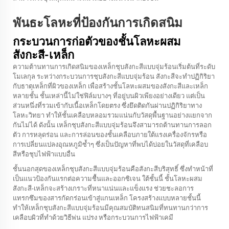
พันธะโลหะที่ป้องกันการเกิดสนิม
กระบวนการก่อตัวของชั้นโลหะผสม
สังกะสี-เหล็ก
ความต้านทานการเกิดสนิมของเหล็กชุบสังกะสีแบบจุ่มร้อนเริ่มต้นที่ระดับ
โมเลกุล ระหว่างกระบวนการชุบสังกะสีแบบจุ่มร้อน สังกะสีจะทำปฏิกิริยา
กับธาตุเหล็กที่ผิวของเหล็ก เพื่อสร้างชั้นโลหะผสมของสังกะสีและเหล็ก
หลายชั้น ชั้นเหล่านี้ไม่ใช่ฟิล์มบางๆ ที่อยู่บนผิวเพียงอย่างเดียว แต่เป็น
ส่วนหนึ่งที่รวมเข้ากับเนื้อเหล็กโดยตรง ซึ่งยึดติดกันผ่านปฏิกิริยาทาง
โลหะวิทยา ทำให้ชั้นเคลือบหลอมรวมแน่นกับวัสดุพื้นฐานอย่างแยกจาก
กันไม่ได้ ดังนั้น เหล็กชุบสังกะสีแบบจุ่มร้อนจึงสามารถต้านทานการลอก
ตัว การหลุดร่อน และการล่อนของชั้นเคลือบภายใต้แรงเครื่องจักรหรือ
การเปลี่ยนแปลงอุณหภูมิซ้ำๆ ซึ่งเป็นปัญหาที่พบได้บ่อยในวัสดุที่เคลือบ
สีหรือชุบไฟฟ้าแบบอื่น
ชั้นนอกสุดของเหล็กชุบสังกะสีแบบจุ่มร้อนคือสังกะสีบริสุทธิ์ ซึ่งทำหน้าที่
เป็นแนวป้องกันแรกต่อความชื้นและออกซิเจน ใต้ชั้นนี้ ชั้นโลหะผสม
สังกะสี-เหล็กจะสร้างเกราะที่หนาแน่นและแข็งแรง ช่วยชะลอการ
แทรกซึมของสารกัดกร่อนเข้าสู่แกนเหล็ก โครงสร้างแบบหลายชั้นนี้
ทำให้เหล็กชุบสังกะสีแบบจุ่มร้อนมีคุณสมบัติทนสนิมที่ทนทานกว่าการ
เคลือบผิวที่ทำด้วยวิธีพ่น แปรง หรือกระบวนการไฟฟ้าเคมี