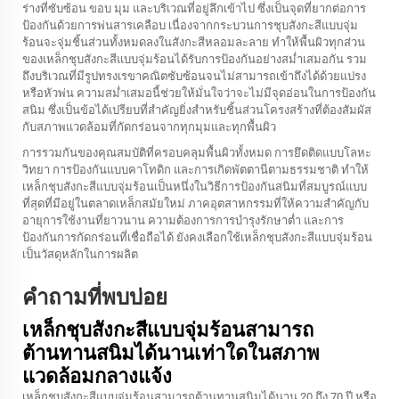
ร่างที่ซับซ้อน ขอบ มุม และบริเวณที่อยู่ลึกเข้าไป ซึ่งเป็นจุดที่ยากต่อการ
ป้องกันด้วยการพ่นสารเคลือบ เนื่องจากกระบวนการชุบสังกะสีแบบจุ่ม
ร้อนจะจุ่มชิ้นส่วนทั้งหมดลงในสังกะสีหลอมละลาย ทำให้พื้นผิวทุกส่วน
ของเหล็กชุบสังกะสีแบบจุ่มร้อนได้รับการป้องกันอย่างสม่ำเสมอกัน รวม
ถึงบริเวณที่มีรูปทรงเรขาคณิตซับซ้อนจนไม่สามารถเข้าถึงได้ด้วยแปรง
หรือหัวพ่น ความสม่ำเสมอนี้ช่วยให้มั่นใจว่าจะไม่มีจุดอ่อนในการป้องกัน
สนิม ซึ่งเป็นข้อได้เปรียบที่สำคัญยิ่งสำหรับชิ้นส่วนโครงสร้างที่ต้องสัมผัส
กับสภาพแวดล้อมที่กัดกร่อนจากทุกมุมและทุกพื้นผิว
การรวมกันของคุณสมบัติที่ครอบคลุมพื้นผิวทั้งหมด การยึดติดแบบโลหะ
วิทยา การป้องกันแบบคาโทดิก และการเกิดพัตตานีตามธรรมชาติ ทำให้
เหล็กชุบสังกะสีแบบจุ่มร้อนเป็นหนึ่งในวิธีการป้องกันสนิมที่สมบูรณ์แบบ
ที่สุดที่มีอยู่ในตลาดเหล็กสมัยใหม่ ภาคอุตสาหกรรมที่ให้ความสำคัญกับ
อายุการใช้งานที่ยาวนาน ความต้องการการบำรุงรักษาต่ำ และการ
ป้องกันการกัดกร่อนที่เชื่อถือได้ ยังคงเลือกใช้เหล็กชุบสังกะสีแบบจุ่มร้อน
เป็นวัสดุหลักในการผลิต
คำถามที่พบบ่อย
เหล็กชุบสังกะสีแบบจุ่มร้อนสามารถ
ต้านทานสนิมได้นานเท่าใดในสภาพ
แวดล้อมกลางแจ้ง
เหล็กชุบสังกะสีแบบจุ่มร้อนสามารถต้านทานสนิมได้นาน 20 ถึง 70 ปี หรือ