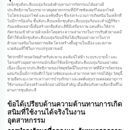
เหล็กชุบสังกะสีแบบจุ่มร้อนยังต้านทานการกัดกร่อนได้อย่างมี
ประสิทธิภาพในบรรยากาศอุตสาหกรรมที่มีก๊าซซัลเฟอร์ไดออกไซด์
ไนโตรเจนออกไซด์ และมลพิษอื่นๆ ซึ่งเร่งกระบวนการเกิดสนิมในเหล็กที่
ไม่มีการป้องกัน ชั้นสังกะสีบนเหล็กชุบสังกะสีแบบจุ่มร้อนจะทำปฏิกิริยา
กับมลพิษเหล่านี้เพื่อสร้างเกลือสังกะสีที่มีเสถียรภาพ แทนที่จะให้สาร
กัดกร่อนเข้าทำลายผิวเหล็กโดยตรง ความสามารถในการปรับตัวทางเคมี
นี้ทำให้เหล็กชุบสังกะสีแบบจุ่มร้อนมีข้อได้เปรียบอย่างมากในการ
ต้านทานสนิมในเขตการผลิต โครงสร้างพื้นฐานในเมือง และสภาพ
แวดล้อมที่ใช้ในการแปรรูปสารเคมี
วิศวกรที่กำหนดวัสดุสำหรับสะพาน คอลัมน์ไฟฟ้า ระบบระบายน้ำ และ
โครงสร้างอุตสาหกรรมมักเลือกใช้เหล็กชุบสังกะสีแบบจุ่มร้อนอย่างต่อ
เนื่อง เนื่องจากประสิทธิภาพของวัสดุชนิดนี้ในบรรยากาศที่มีสารกัดกร่อน
ผสมกันนั้นมีการบันทึกไว้อย่างชัดเจนและสามารถคาดการณ์ได้สูง วัสดุนี้
ช่วยยืดระยะเวลาระหว่างการบำรุงรักษา และลดต้นทุนรวมตลอดอายุการ
ใช้งานของโครงสร้างเหล็กอย่างมีนัยสำคัญ เมื่อเทียบกับทางเลือกอื่นที่ไม่
ผ่านการชุบสังกะสี
ข้อได้เปรียบด้านความต้านทานการเกิด
สนิมที่ใช้งานได้จริงในงาน
อุตสาหกรรม