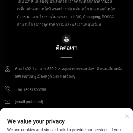
ในปี 2019 ในเจียงซู ประเทศจีน เราจัดส่งเหล็กกล้าคาร์บอน
เหล็กกล้าผสม เหล็กโครงสร้าง ท่อ แผ่นเหล็ก และคอยล์เหล็ก
ด้วยราคาจากโรงงานโดยตรงจาก HBIS, Shougang, POSCO
สำหรับโครงการอุตสาหกรรมและพลังงานหมุนเวียน
ติดต่อเรา
ห้อง 1402-1 อาคาร 530-2 เขตอุตสาหกรรมแห่งชาติ ถนนเจียนเซ่อ
599 เขตปินหู เมืองหวู่ซี มณฑลเจียงซู
+86-15951500755
[email protected]
We value your privacy
ลิขสิทธิ์ © 2026 บริษัท เจียงซู หยางอัง เมทเทอเรียลส์ จำกัด สงวนลิขสิทธิ์ทั้งหมด
We use cookies and similar tools to provide our services. If you
นโยบายความเป็นส่วนตัว