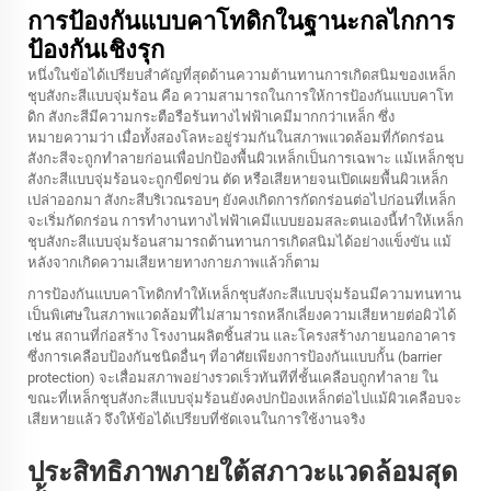
การป้องกันแบบคาโทดิกในฐานะกลไกการ
ป้องกันเชิงรุก
หนึ่งในข้อได้เปรียบสำคัญที่สุดด้านความต้านทานการเกิดสนิมของเหล็ก
ชุบสังกะสีแบบจุ่มร้อน คือ ความสามารถในการให้การป้องกันแบบคาโท
ดิก สังกะสีมีความกระตือรือร้นทางไฟฟ้าเคมีมากกว่าเหล็ก ซึ่ง
หมายความว่า เมื่อทั้งสองโลหะอยู่ร่วมกันในสภาพแวดล้อมที่กัดกร่อน
สังกะสีจะถูกทำลายก่อนเพื่อปกป้องพื้นผิวเหล็กเป็นการเฉพาะ แม้เหล็กชุบ
สังกะสีแบบจุ่มร้อนจะถูกขีดข่วน ตัด หรือเสียหายจนเปิดเผยพื้นผิวเหล็ก
เปล่าออกมา สังกะสีบริเวณรอบๆ ยังคงเกิดการกัดกร่อนต่อไปก่อนที่เหล็ก
จะเริ่มกัดกร่อน การทำงานทางไฟฟ้าเคมีแบบยอมสละตนเองนี้ทำให้เหล็ก
ชุบสังกะสีแบบจุ่มร้อนสามารถต้านทานการเกิดสนิมได้อย่างแข็งขัน แม้
หลังจากเกิดความเสียหายทางกายภาพแล้วก็ตาม
การป้องกันแบบคาโทดิกทำให้เหล็กชุบสังกะสีแบบจุ่มร้อนมีความทนทาน
เป็นพิเศษในสภาพแวดล้อมที่ไม่สามารถหลีกเลี่ยงความเสียหายต่อผิวได้
เช่น สถานที่ก่อสร้าง โรงงานผลิตชิ้นส่วน และโครงสร้างภายนอกอาคาร
ซึ่งการเคลือบป้องกันชนิดอื่นๆ ที่อาศัยเพียงการป้องกันแบบกั้น (barrier
protection) จะเสื่อมสภาพอย่างรวดเร็วทันทีที่ชั้นเคลือบถูกทำลาย ใน
ขณะที่เหล็กชุบสังกะสีแบบจุ่มร้อนยังคงปกป้องเหล็กต่อไปแม้ผิวเคลือบจะ
เสียหายแล้ว จึงให้ข้อได้เปรียบที่ชัดเจนในการใช้งานจริง
ประสิทธิภาพภายใต้สภาวะแวดล้อมสุด