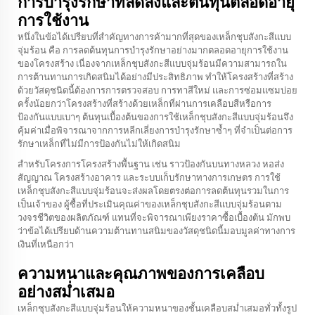
การบำรุงรักษาที่ลดลงและต้นทุนตลอดอายุ
การใช้งาน
หนึ่งในข้อได้เปรียบที่สำคัญทางการค้ามากที่สุดของเหล็กชุบสังกะสีแบบ
จุ่มร้อน คือ การลดต้นทุนการบำรุงรักษาอย่างมากตลอดอายุการใช้งาน
ของโครงสร้าง เนื่องจากเหล็กชุบสังกะสีแบบจุ่มร้อนมีความสามารถใน
การต้านทานการเกิดสนิมได้อย่างมีประสิทธิภาพ ทำให้โครงสร้างที่สร้าง
ด้วยวัสดุชนิดนี้ต้องการการตรวจสอบ การทาสีใหม่ และการซ่อมแซมบ่อย
ครั้งน้อยกว่าโครงสร้างที่สร้างด้วยเหล็กที่ผ่านการเคลือบสีหรือการ
ป้องกันแบบเบาๆ ต้นทุนเบื้องต้นของการใช้เหล็กชุบสังกะสีแบบจุ่มร้อนจึง
คุ้มค่าเมื่อพิจารณาจากการหลีกเลี่ยงการบำรุงรักษาซ้ำๆ ที่จำเป็นต่อการ
รักษาเหล็กที่ไม่มีการป้องกันไม่ให้เกิดสนิม
สำหรับโครงการโครงสร้างพื้นฐาน เช่น ราวป้องกันบนทางหลวง หอส่ง
สัญญาณ โครงสร้างอาคาร และระบบเก็บรักษาทางการเกษตร การใช้
เหล็กชุบสังกะสีแบบจุ่มร้อนจะส่งผลโดยตรงต่อการลดต้นทุนรวมในการ
เป็นเจ้าของ ผู้ซื้อที่ประเมินคุณค่าของเหล็กชุบสังกะสีแบบจุ่มร้อนตาม
วงจรชีวิตของผลิตภัณฑ์ แทนที่จะพิจารณาเพียงราคาซื้อเบื้องต้น มักพบ
ว่าข้อได้เปรียบด้านความต้านทานสนิมของวัสดุชนิดนี้มอบมูลค่าทางการ
เงินที่เหนือกว่า
ความหนาและคุณภาพของการเคลือบ
อย่างสม่ำเสมอ
เหล็กชุบสังกะสีแบบจุ่มร้อนให้ความหนาของชั้นเคลือบสม่ำเสมอทั่วทั้งรูป