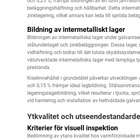
och 0,25 %, främjar bildningen av en tunn järn-alu
beläggningshäftning och hållbarhet. Detta intermetal
zinklegering, vilket annars kan leda till spröda b
Bildning av intermetalliskt lager
Bildningen av intermetalliska lager under galvanis
stålunderlaget och zinkbeläggningen. Dessa lager, s
vidhäftning och bidrar till det totala skyddssysteme
välutvecklade intermetalliska lager med lämpliga tj
prestanda.
Kiselinnehållet i grundstålet påverkar utvecklingen 
och 0,15 % främjar ideal lagbildning. Stålsammansätt
legeringslagerbildning, vilket resulterar i tjocka,
vid hantering och installation av hettväldade galva
Ytkvalitet och utseendestandarde
Kriterier för visuell inspektion
Bedömning av ytans kvalitet hos varmförzinkade mat