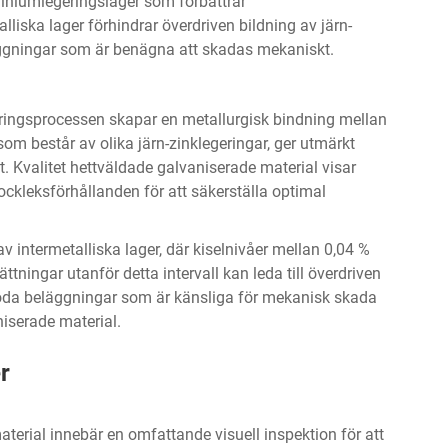
miniumlegeringslager som förbättrar
liska lager förhindrar överdriven bildning av järn-
eläggningar som är benägna att skadas mekaniskt.
eringsprocessen skapar en metallurgisk bindning mellan
om består av olika järn-zinklegeringar, ger utmärkt
t. Kvalitet
hettväldade galvaniserade material
visar
ockleksförhållanden för att säkerställa optimal
av intermetalliska lager, där kiselnivåer mellan 0,04 %
ningar utanför detta intervall kan leda till överdriven
 spröda beläggningar som är känsliga för mekanisk skada
niserade material.
r
erial innebär en omfattande visuell inspektion för att