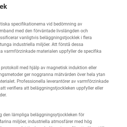
lek
itiska specifikationerna vid bedömning av
 samband med den förväntade livslängden och
ficerar vanligtvis beläggningstjocklek i flera
 tunga industriella miljöer. Att förstå dessa
valda varmförzinkade materialen uppfyller de specifika
 protokoll med hjälp av magnetisk induktion eller
ingsmetoder ger noggranna mätvärden över hela ytan
terialet. Professionella leverantörer av varmförzinkade
 att verifiera att beläggningstjockleken uppfyller eller
der.
ng den lämpliga beläggningsytjockleken för
Marina miljöer, industriella atmosfärer med hög