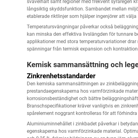
svavelhalt samt regioner med frekvent syraregen krä
långsiktig skyddsfunktion. Sambandet mellan miljön
etablerade riktlinjer som hjälper ingenjörer att välja
Temperatursvängningar påverkar också beläggningen
kan minska den effektiva livslängden för tunnare 
applikationer med stora temperaturvariationer drar 
spänningar från termisk expansion och kontraktio
Kemisk sammansättning och lege
Zinkrenhetsstandarder
Den kemiska sammansättningen av zinkbeläggninge
prestandaegenskaperna hos varmförzinkade materia
korrosionsbeständighet och bättre beläggningshäftn
Branschspecifikationer kräver vanligtvis en zinkren
spårelement noggrant kontrolleras för att förhindra
Aluminiuminnehållet i zinkbadet påverkar i betyda
egenskaperna hos varmförzinkade material. Optima