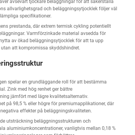
ver avsevärt tjockare beläggningar för att säkerställa
s allvarlighetsgrad och beläggningsytjocklek följer väl
 lämpliga specifikationer.
s prestanda, där extrem termisk cykling potentiellt
beläggningar. Varmförzinkade material avsedda för
nytta av ökad beläggningsytjocklek för att ta upp
n utan att kompromissa skyddshindret.
ringsstruktur
n spelar en grundläggande roll för att bestämma
l. Zink med hög renhet ger bättre
ing jämfört med lägre kvalitetsalternativ.
het på 98,5 % eller högre för premiumapplikationer, där
 negativa effekter på beläggningskvaliteten.
nde utsträckning beläggningsstrukturen och
la aluminiumkoncentrationer, vanligtvis mellan 0,18 %