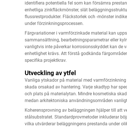
identifiera potentiella fel som kan försämra presta
enhetliga zinkfläckmönster, slät beläggningsstrukt
flussrestprodukter. Fläckstorlek och -mönster indi
under förzinkningsprocessen.
Färgvariationer i varmförzinkade material kan uppst
sammansättning, bearbetningsparametrar eller kyl
vanligtvis inte påverkar korrosionsskyddet kan de va
enhetlighet krävs. Att förstå godkända färgområden hj
specifika projektkrav.
Utveckling av ytfel
Vanliga ytskador på material med varmförzinkning 
skada orsakad av hantering. Varje skadtyp har speci
och plats på materialytan. Mindre kosmetiska ska
medan arkitektoniska användningsområden vanligtvi
Koherensprovning av beläggningen hjälper till att ver
stålsubstratet. Standardprovmetoder inkluderar bö
vilka utvärderar beläggningens prestanda under ol