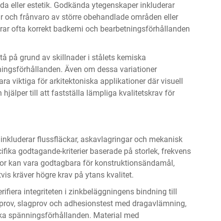
nda eller estetik. Godkända ytegenskaper inkluderar
ur och frånvaro av större obehandlade områden eller
kerar ofta korrekt badkemi och bearbetningsförhållanden
å på grund av skillnader i stålets kemiska
ningsförhållanden. Även om dessa variationer
ra viktiga för arkitektoniska applikationer där visuell
älper till att fastställa lämpliga kvalitetskrav för
inkluderar flussfläckar, askavlagringar och mekanisk
fika godtagande-kriterier baserade på storlek, frekvens
dor kan vara godtagbara för konstruktionsändamål,
s kräver högre krav på ytans kvalitet.
ifiera integriteten i zinkbeläggningens bindning till
jprov, slagprov och adhesionstest med dragavlämning,
ika spänningsförhållanden. Material med