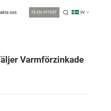
akta oss
FÅ EN OFFERT
SV
Väljer Varmförzinkade