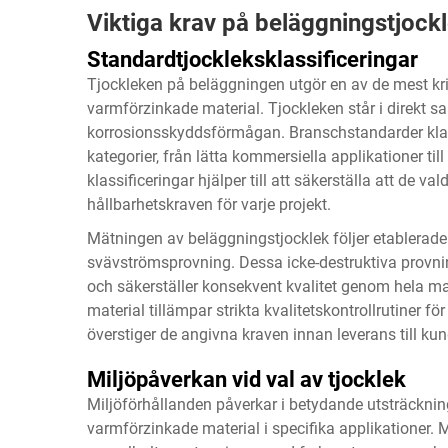
Viktiga krav på beläggningstjock
Standardtjockleksklassificeringar
Tjockleken på beläggningen utgör en av de mest kr
varmförzinkade material. Tjockleken står i direkt
korrosionsskyddsförmågan. Branschstandarder klassi
kategorier, från lätta kommersiella applikationer till
klassificeringar hjälper till att säkerställa att de 
hållbarhetskraven för varje projekt.
Mätningen av beläggningstjocklek följer etablerade
svävströmsprovning. Dessa icke-destruktiva provn
och säkerställer konsekvent kvalitet genom hela ma
material tillämpar strikta kvalitetskontrollrutiner för
överstiger de angivna kraven innan leverans till kun
Miljöpåverkan vid val av tjocklek
Miljöförhållanden påverkar i betydande utsträckni
varmförzinkade material i specifika applikationer. 